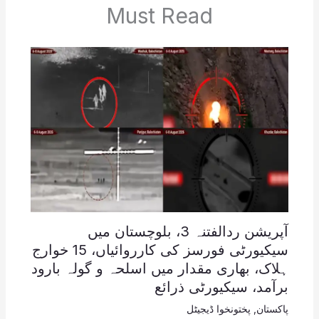
Must Read
آپریشن ردالفتنہ 3، بلوچستان میں
سیکیورٹی فورسز کی کارروائیاں، 15 خوارج
ہلاک، بھاری مقدار میں اسلحہ و گولہ بارود
برآمد، سیکیورٹی ذرائع
پاکستان
,
پختونخوا ڈیجیٹل