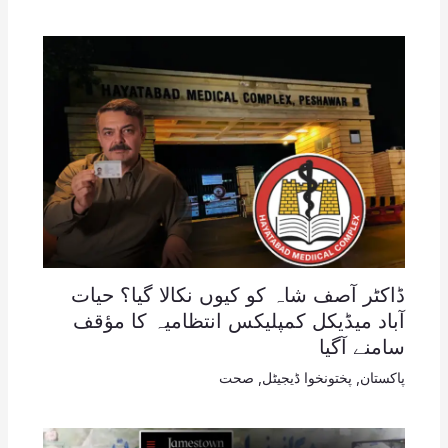
ڈاکٹر آصف شاہ کو کیوں نکالا گیا؟ حیات
آباد میڈیکل کمپلیکس انتظامیہ کا مؤقف
سامنے آگیا
پاکستان
,
پختونخوا ڈیجیٹل
,
صحت