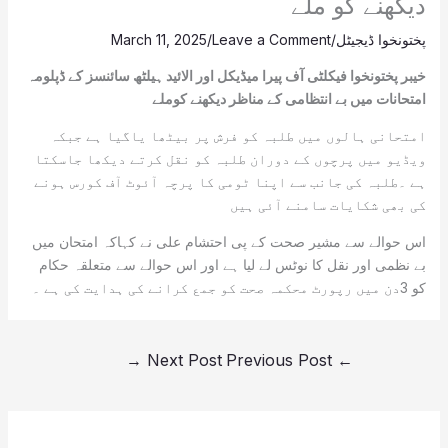
دیکھنے کو ملے
پختونخوا ڈیجیٹل
/
Leave a Comment
/
March 11, 2025
خیبر پختونخوا فیکلٹی آف پیرا میڈیکل اور الائید ہیلٹھ سائنسز کے ڈپلومہ
امتحانات میں بے انتظامی کے مناظر دیکھنے کوملے
امتحانی ہالوں میں طلبہ کو فرش پر بیٹھا یاگیا ہے جبکہ
ویڈیو میں پرچوں کے دوران طلبہ کو نقل کرتے دیکھا جاسکتا
ہے ۔طلبہ کی جانب سے اپنا ٹومی کا پرچہ آئوٹ آف کورس ہونے
کی بھی شکایات سامنے آئی ہیں
اس حوالے سے مشیر صحت کے پی احتشام علی نے کہاکہ امتحان میں
بے نظمی اور نقل کا نوٹس لے لیا ہے اور اس حوالے سے متعلقہ حکام
کو 3دن میں رپورٹ محکمہ صحت کو جمع کرانے کی ہدایت کی ہے ۔
→
Next Post
Previous Post
←