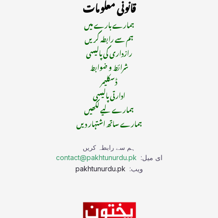
قانونی معلومات
ہمارے بارے میں
ہم سے رابطہ کریں
رازداری کی پالیسی
شرائط و ضوابط
ڈسکلیمر
ادارتی پالیسی
ہمارے لیے لکھیں
ہمارے ساتھ اشتہار دیں
ہم سے رابطہ کریں
ای میل:
contact@pakhtunurdu.pk
ویب:
pakhtunurdu.pk