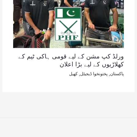
ورلڈ کپ مشن کے لیے قومی ہاکی ٹیم کے
کھلاڑیوں کے لیے بڑا اعلان
پاکستان
,
پختونخوا ڈیجیٹل
,
کھیل