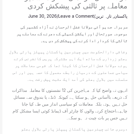
معاملے پر ثالثی کی پیشکش کردی
پاکستان
,
تازہ ترین
/
Leave a Comment
/
June 30, 2026
سربراہ جے یو آئی مولانا فضل الرحمان نے آزاد کشمیر کی
موجودہ صورتحال اور ایکشن کمیٹی کے دھرنے کے معاملے پر
ثالثی کا کردار ادا کرنے کی پیشکش کر دی ہے۔
وفاقی دارالحکومت میں چیئرمین پاکستان پیپلز پارٹی بلاول
بھٹو زرداری کے ساتھ ایک اہم مشترکہ پریس کانفرنس کرتے
ہوئے مولانا فضل الرحمان کا کہنا تھا کہ قومی معاملات پر
سیاسی جماعتوں کے درمیان رابطے معمول کا حصہ ہیں اور اس
سلسلے میں بلاول بھٹو کی آمد ایک مثبت پیش رفت ہے۔
انہوں نے واضح کیا کہ مہاجرین کی 12 نشستوں کا معاملہ مذاکرات
کے ذریعے باآسانی حل ہو سکتا ہے کیونکہ ڈنڈے یا بندوق سے مسائل
حل نہیں ہوتے بلکہ معاملات کو سیاسی انداز میں طے کیا جانا
چاہیے،احتجاج کرنے والوں کا چارٹر آف ڈیمانڈ کوئی ایسا مشکل کام
نہیں جس پر بات چیت نہ ہو سکے۔
دوسری جانب چیئرمین پاکستان پیپلز پارٹی بلاول بھٹو