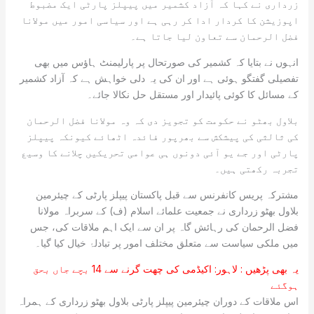
زرداری نے کہا کہ آزاد کشمیر میں پیپلز پارٹی ایک مضبوط
اپوزیشن کا کردار ادا کر رہی ہے اور سیاسی امور میں مولانا
فضل الرحمان سے تعاون لیا جاتا ہے۔
انہوں نے بتایا کہ کشمیر کی صورتحال پر پارلیمنٹ ہاؤس میں بھی
تفصیلی گفتگو ہوئی ہے اور ان کی یہ دلی خواہش ہے کہ آزاد کشمیر
کے مسائل کا کوئی پائیدار اور مستقل حل نکالا جائے۔
بلاول بھٹو نے حکومت کو تجویز دی کہ وہ مولانا فضل الرحمان
کی ثالثی کی پیشکش سے بھرپور فائدہ اٹھائے کیونکہ پیپلز
پارٹی اور جے یو آئی دونوں ہی عوامی تحریکیں چلانے کا وسیع
تجربہ رکھتی ہیں۔
مشترکہ پریس کانفرنس سے قبل پاکستان پیپلز پارٹی کے چیئرمین
بلاول بھٹو زرداری نے جمعیت علمائے اسلام (ف) کے سربراہ مولانا
فضل الرحمان کی رہائش گاہ پر ان سے ایک اہم ملاقات کی، جس
میں ملکی سیاست سے متعلق مختلف امور پر تبادلۂ خیال کیا گیا۔
یہ بھی پڑھیں :
لاہور: اکیڈمی کی چھت گرنے سے 14 بچے جاں بحق
ہوگئے
اس ملاقات کے دوران چیئرمین پیپلز پارٹی بلاول بھٹو زرداری کے ہمراہ