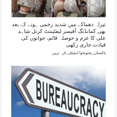
تیراہ دھماکے میں شدید زخمی ہونے کے بعد
بھی کمانڈنگ آفیسر لیفٹیننٹ کرنل شاہد
علی کا عزم و حوصلہ قائم، جوانوں کی
قیادت جاری رکھی
پاکستان
,
پختونخوا ڈیجیٹل
,
تازہ ترین