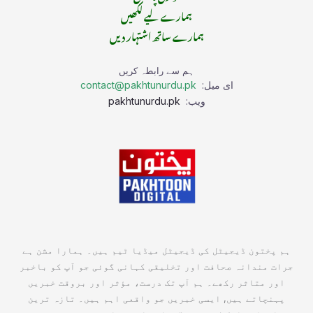
ہمارے لیے لکھیں
ہمارے ساتھ اشتہار دیں
ہم سے رابطہ کریں
ای میل:
contact@pakhtunurdu.pk
ویب:
pakhtunurdu.pk
ہم پختون ڈیجیٹل کی ڈیجیٹل میڈیا ٹیم ہیں۔ ہمارا مشن ہے
جرات مندانہ صحافت اور تخلیقی کہانی گوئی جو آپ کو باخبر
اور متاثر رکھے۔ ہم آپ تک درست، مؤثر اور بروقت خبریں
پہنچاتے ہیں, ایسی خبریں جو واقعی اہم ہیں۔ تازہ ترین