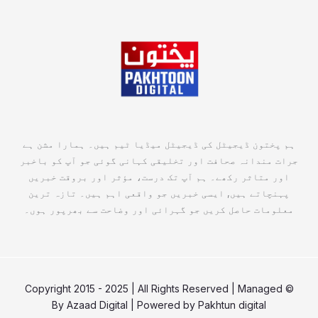
ہم پختون ڈیجیٹل کی ڈیجیٹل میڈیا ٹیم ہیں۔ ہمارا مشن ہے
جرات مندانہ صحافت اور تخلیقی کہانی گوئی جو آپ کو باخبر
اور متاثر رکھے۔ ہم آپ تک درست، مؤثر اور بروقت خبریں
پہنچاتے ہیں, ایسی خبریں جو واقعی اہم ہیں۔ تازہ ترین
معلومات حاصل کریں جو گہرائی اور وضاحت سے بھرپور ہوں۔
© Copyright 2015 - 2025 | All Rights Reserved | Managed
By
Azaad Digital
| Powered by
Pakhtun digital