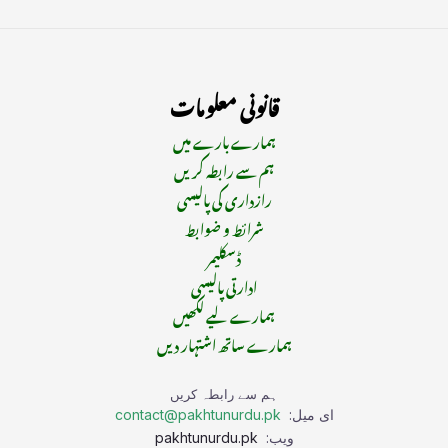
قانونی معلومات
ہمارے بارے میں
ہم سے رابطہ کریں
رازداری کی پالیسی
شرائط و ضوابط
ڈسکلیمر
ادارتی پالیسی
ہمارے لیے لکھیں
ہمارے ساتھ اشتہار دیں
ہم سے رابطہ کریں
ای میل:
contact@pakhtunurdu.pk
ویب:
pakhtunurdu.pk