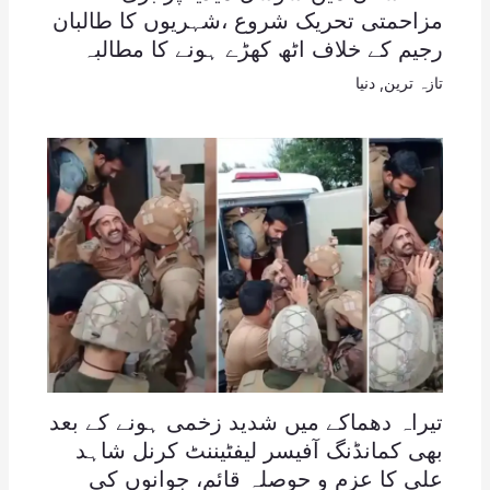
مزاحمتی تحریک شروع ،شہریوں کا طالبان
رجیم کے خلاف اٹھ کھڑے ہونے کا مطالبہ
تازہ ترین
,
دنیا
تیراہ دھماکے میں شدید زخمی ہونے کے بعد
بھی کمانڈنگ آفیسر لیفٹیننٹ کرنل شاہد
علی کا عزم و حوصلہ قائم، جوانوں کی