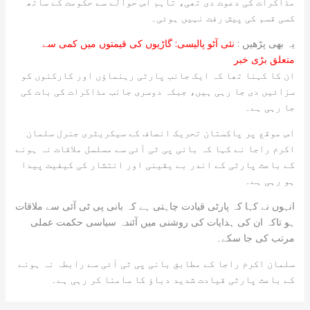
مذاکرات کی دعوت دی تھی، تاہم اس حوالے سے حکومت کے ساتھ
کسی قسم کی پیش رفت نہیں ہوئی۔
یہ بھی پڑھیں :
نئی آٹو پالیسی: گاڑیوں کی قیمتوں میں کمی سے
متعلق بڑی خبر
ان کا کہنا تھا کہ ایک جانب پارٹی رہنماؤں اور کارکنوں کو
سزائیں دی جا رہی ہیں، جبکہ دوسری جانب مذاکرات کی بات کی
جا رہی ہے۔
اس موقع پر پاکستان تحریک انصاف کے سیکریٹری جنرل سلمان
اکرم راجا نے کہا کہ بانی پی ٹی آئی سے مسلسل ملاقات نہ ہونے
کے باعث پارٹی کے اندر بے یقینی اور انتشار کی کیفیت پیدا
ہو رہی ہے۔
انہوں نے کہا کہ پارٹی قیادت چاہتی ہے کہ بانی پی ٹی آئی سے ملاقات
ہو تاکہ ان کی ہدایات کی روشنی میں آئندہ سیاسی حکمت عملی
مرتب کی جا سکے۔
سلمان اکرم راجا کے مطابق بانی پی ٹی آئی سے رابطہ نہ ہونے
کے باعث پارٹی قیادت شدید دباؤ کا سامنا کر رہی ہے۔