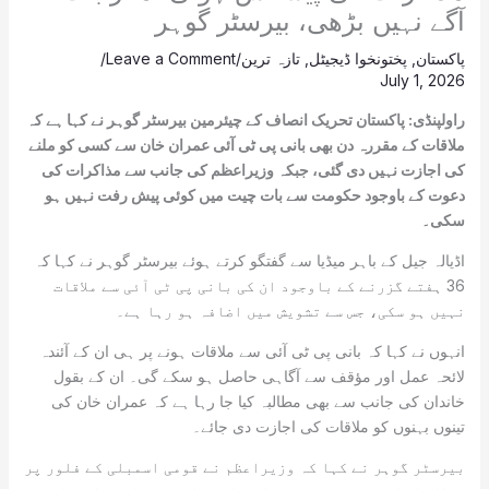
آگے نہیں بڑھی، بیرسٹر گوہر
پاکستان
,
پختونخوا ڈیجیٹل
,
تازہ ترین
/
Leave a Comment
/
July 1, 2026
راولپنڈی: پاکستان تحریک انصاف کے چیئرمین بیرسٹر گوہر نے کہا ہے کہ
ملاقات کے مقررہ دن بھی بانی پی ٹی آئی عمران خان سے کسی کو ملنے
کی اجازت نہیں دی گئی، جبکہ وزیراعظم کی جانب سے مذاکرات کی
دعوت کے باوجود حکومت سے بات چیت میں کوئی پیش رفت نہیں ہو
سکی۔
اڈیالہ جیل کے باہر میڈیا سے گفتگو کرتے ہوئے بیرسٹر گوہر نے کہا کہ
36 ہفتے گزرنے کے باوجود ان کی بانی پی ٹی آئی سے ملاقات
نہیں ہو سکی، جس سے تشویش میں اضافہ ہو رہا ہے۔
انہوں نے کہا کہ بانی پی ٹی آئی سے ملاقات ہونے پر ہی ان کے آئندہ
لائحہ عمل اور مؤقف سے آگاہی حاصل ہو سکے گی۔ ان کے بقول
خاندان کی جانب سے بھی مطالبہ کیا جا رہا ہے کہ عمران خان کی
تینوں بہنوں کو ملاقات کی اجازت دی جائے۔
بیرسٹر گوہر نے کہا کہ وزیراعظم نے قومی اسمبلی کے فلور پر