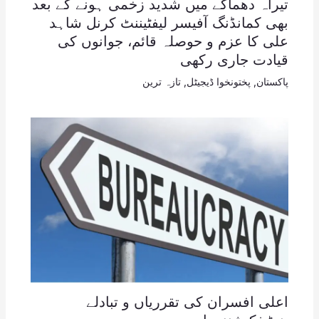
تیراہ دھماکے میں شدید زخمی ہونے کے بعد
بھی کمانڈنگ آفیسر لیفٹیننٹ کرنل شاہد
علی کا عزم و حوصلہ قائم، جوانوں کی
قیادت جاری رکھی
پاکستان
,
پختونخوا ڈیجیٹل
,
تازہ ترین
اعلی افسران کی تقرریاں و تبادلے