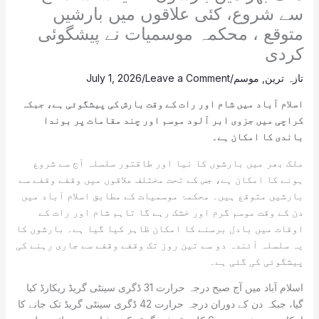
سے شروع، کئی علاقوں میں بارشیں
متوقع ، محکمہ موسمیات نے پیشگوئی
کردی
تازہ ترین
,
موسم
/
Leave a Comment
/
July 1, 2026
اسلام آباد میں شام اور رات کے وقت بارش کی پیشگوئی ہے، جبکہ
کراچی میں جزوی ابر آلود موسم اور چند مقامات پر بوندا
باندی کا امکان ہے۔
ملک بھر میں بارشوں کا نیا اور طاقتور سلسلہ آج سے شروع
ہونے کا امکان ہے، جس کے تحت مختلف علاقوں میں وقفے وقفے سے
بارشیں متوقع ہیں۔ محکمۂ موسمیات کے مطابق اسلام آباد میں
دن کے وقت موسم گرم اور خشک رہے گا تاہم شام اور رات کے
اوقات میں بادل برسنے کا امکان ظاہر کیا گیا ہے۔ بارشوں کا
یہ سلسلہ آئندہ دو سے تین روز تک وقفے وقفے سے جاری رہنے کی
پیشگوئی کی گئی ہے۔
اسلام آباد میں آج صبح درجہ حرارت 31 ڈگری سینٹی گریڈ ریکارڈ کیا
گیا، جبکہ دن کے دوران درجہ حرارت 42 ڈگری سینٹی گریڈ تک جانے کا