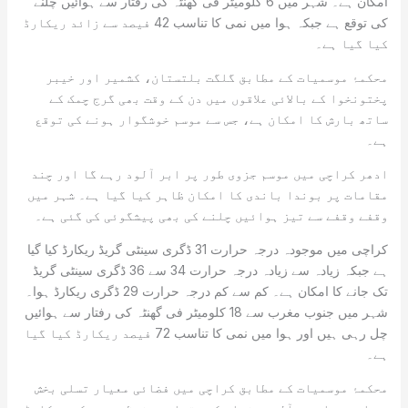
امکان ہے۔ شہر میں 6 کلومیٹر فی گھنٹہ کی رفتار سے ہوائیں چلنے
کی توقع ہے جبکہ ہوا میں نمی کا تناسب 42 فیصد سے زائد ریکارڈ
کیا گیا ہے۔
محکمۂ موسمیات کے مطابق گلگت بلتستان، کشمیر اور خیبر
پختونخوا کے بالائی علاقوں میں دن کے وقت بھی گرج چمک کے
ساتھ بارش کا امکان ہے، جس سے موسم خوشگوار ہونے کی توقع
ہے۔
ادھر کراچی میں موسم جزوی طور پر ابر آلود رہے گا اور چند
مقامات پر بوندا باندی کا امکان ظاہر کیا گیا ہے۔ شہر میں
وقفے وقفے سے تیز ہوائیں چلنے کی بھی پیشگوئی کی گئی ہے۔
کراچی میں موجودہ درجہ حرارت 31 ڈگری سینٹی گریڈ ریکارڈ کیا گیا
ہے جبکہ زیادہ سے زیادہ درجہ حرارت 34 سے 36 ڈگری سینٹی گریڈ
تک جانے کا امکان ہے۔ کم سے کم درجہ حرارت 29 ڈگری ریکارڈ ہوا۔
شہر میں جنوب مغرب سے 18 کلومیٹر فی گھنٹہ کی رفتار سے ہوائیں
چل رہی ہیں اور ہوا میں نمی کا تناسب 72 فیصد ریکارڈ کیا گیا
ہے۔
محکمۂ موسمیات کے مطابق کراچی میں فضائی معیار تسلی بخش