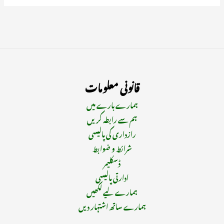
قانونی معلومات
ہمارے بارے میں
ہم سے رابطہ کریں
رازداری کی پالیسی
شرائط و ضوابط
ڈسکلیمر
ادارتی پالیسی
ہمارے لیے لکھیں
ہمارے ساتھ اشتہار دیں