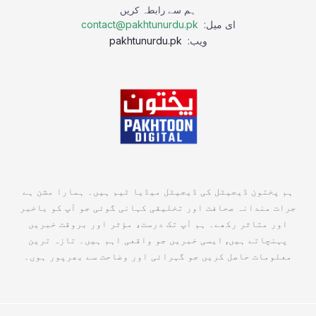
ہم سے رابطہ کریں
ای میل:
contact@pakhtunurdu.pk
ویب:
pakhtunurdu.pk
ہم پختون ڈیجیٹل کی ڈیجیٹل میڈیا ٹیم ہیں۔ ہمارا مشن ہے
جرات مندانہ صحافت اور تخلیقی کہانی گوئی جو آپ کو باخبر
اور متاثر رکھے۔ ہم آپ تک درست، مؤثر اور بروقت خبریں
پہنچاتے ہیں, ایسی خبریں جو واقعی اہم ہیں۔ تازہ ترین
معلومات حاصل کریں جو گہرائی اور وضاحت سے بھرپور ہوں۔