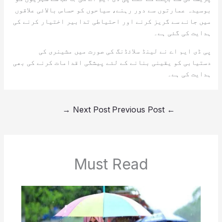
بوسیدہ عمارتوں سے دور رہنے، سیاحوں کو حساس بالائی علاقوں
میں جانے سے گریز کرنے اور احتیاطی تدابیر اختیار کرنے کی
ہدایت کی گئی ہے۔
پی ڈی ایم اے نے لینڈ سلائڈنگ کی صورت میں مشینری کی
دستیابی کو یقینی بنانے کے لئے پیشگی اقدامات کرنے کی بھی
ہدایت کی ہے۔
→
Next Post
Previous Post
←
Must Read