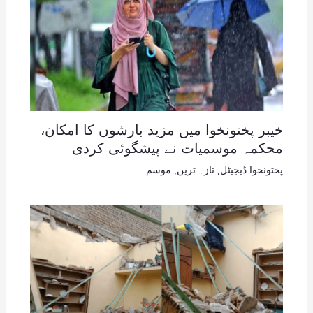
خیبر پختونخوا میں مزید بارشوں کا امکان،
محکمہ موسمیات نے پیشگوئی کردی
پختونخوا ڈیجیٹل
,
تازہ ترین
,
موسم