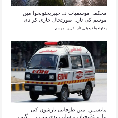
محکمہ موسمیات نے خیبرپختونخوا میں
موسم کی تازہ صورتحال جاری کر دی
پختونخوا ڈیجیٹل
,
تازہ ترین
,
موسم
مانسہرہ میں طوفانی بارشوں کی
تباہی:3بچیاں برساتی ندی میں بہہ گئیں