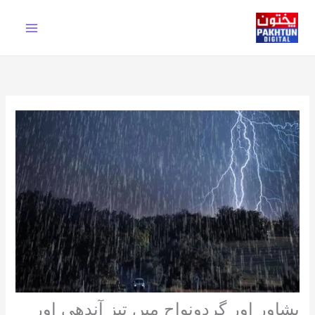
Ski
t
conten
پشاور اور گردونواح میں تیز آندھی اور