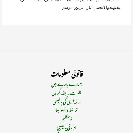
پختونخوا ڈیجیٹل
,
تازہ ترین
,
موسم
قانونی معلومات
ہمارے بارے میں
ہم سے رابطہ کریں
رازداری کی پالیسی
شرائط و ضوابط
ڈسکلیمر
ادارتی پالیسی