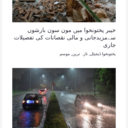
خیبر پختونخوا میں مون سون بارشوں
سےمزیدجانی و مالی نقصانات کی تفصیلات
جاری
پختونخوا ڈیجیٹل
,
تازہ ترین
,
موسم