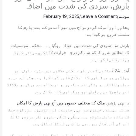
بارش، سردی کی شدت میں اضافہ
موسم
/
Leave a Comment
/
February 19, 2025
پشاور اور اس کے گردونواح میں تیز آندھی کے بعد بارش کا
سلسلہ شروع ہو گیا ہے
بارش سے سردی کی شدت میں اضافہ ہوگیا ہے۔ محکمہ موسمیات
کے مطابق شہر کا کم سے کم درجہ حرارت 12 ڈگری سینٹی گریڈ
ریکارڈ کیا گیا ہے۔
آیندہ 24 گھنٹوں کے دوران بالائی علاقوں میں مزید بارش اور
پہاڑوں پر برفباری کا امکان ظاہر کیا گیا ہے۔ چترال، دیر،
سوات، شانگلہ، بٹگرام، مانسہرہ، ایبٹ آباد، بونیر، ملاکنڈ
اور باجوڑ میں بارش اور برفباری کا امکان ہے،
یہ بھی پڑھیں
ملک کے مختلف حصوں میں آج بھی بارش کا امکان
جب کہ مہمند، خیبر، صوابی، چارسدہ اور نوشہرہ میں گرج چمک
کے ساتھ بارش متوقع ہے۔ ہنگو، کرک، بنوں، لکی مروت، ٹانک
اور ڈی آئی خان میں بھی بارش ہونے کا امکان ہے۔
پریشانی سے بچنے کے لئے پی ڈی ایم اے کی جانب سے شہریوں کو