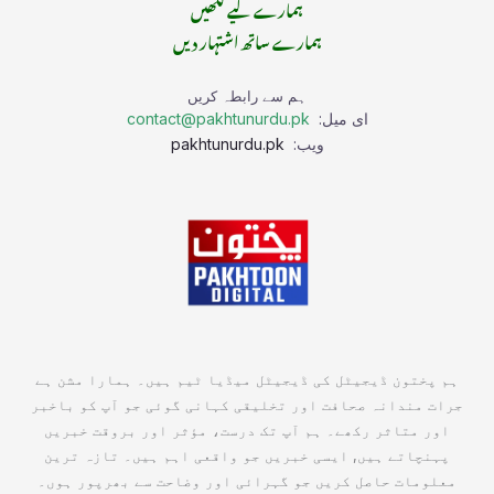
ہمارے لیے لکھیں
ہمارے ساتھ اشتہار دیں
ہم سے رابطہ کریں
ای میل:
contact@pakhtunurdu.pk
ویب:
pakhtunurdu.pk
ہم پختون ڈیجیٹل کی ڈیجیٹل میڈیا ٹیم ہیں۔ ہمارا مشن ہے
جرات مندانہ صحافت اور تخلیقی کہانی گوئی جو آپ کو باخبر
اور متاثر رکھے۔ ہم آپ تک درست، مؤثر اور بروقت خبریں
پہنچاتے ہیں, ایسی خبریں جو واقعی اہم ہیں۔ تازہ ترین
معلومات حاصل کریں جو گہرائی اور وضاحت سے بھرپور ہوں۔