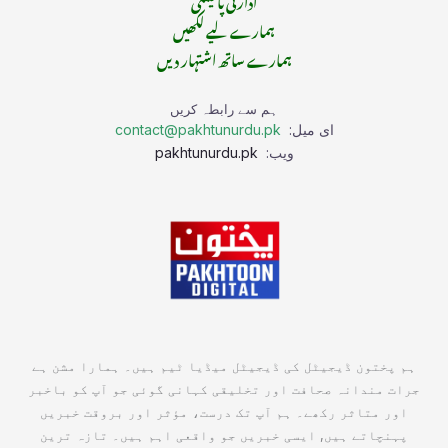
ہمارے لیے لکھیں
ہمارے ساتھ اشتہار دیں
ہم سے رابطہ کریں
ای میل:
contact@pakhtunurdu.pk
ویب:
pakhtunurdu.pk
ہم پختون ڈیجیٹل کی ڈیجیٹل میڈیا ٹیم ہیں۔ ہمارا مشن ہے
جرات مندانہ صحافت اور تخلیقی کہانی گوئی جو آپ کو باخبر
اور متاثر رکھے۔ ہم آپ تک درست، مؤثر اور بروقت خبریں
پہنچاتے ہیں, ایسی خبریں جو واقعی اہم ہیں۔ تازہ ترین