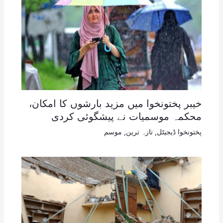
خیبر پختونخوا میں مزید بارشوں کا امکان،
محکمہ موسمیات نے پیشگوئی کردی
پختونخوا ڈیجیٹل
,
تازہ ترین
,
موسم