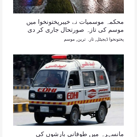
محکمہ موسمیات نے خیبرپختونخوا میں
موسم کی تازہ صورتحال جاری کر دی
پختونخوا ڈیجیٹل
,
تازہ ترین
,
موسم
مانسہرہ میں طوفانی بارشوں کی