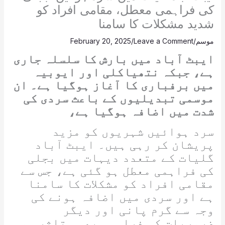
کی فراہمی معطل، مقامی افراد کو
شدید مشکلات کا سامنا
موسم
/
Leave a Comment
/
February 20, 2025
ایبٹ آباد میں بارش کا سلسلہ جاری
ہے، جبکہ نتھیاکلی اور ایوبیہ
میں برفباری کا آغاز ہوگیا ہے۔ ان
موسمی تبدیلیوں کے باعث سردی کی
شدت میں اضافہ ہوگیا ہے،
سرد ہوائیں شہریوں کو مزید
پریشان کر رہی ہیں۔ ایبٹ آباد
گلیات کے متعدد دیہات میں بجلی
کی فراہمی معطل ہو گئی ہے، جس سے
مقامی افراد کو مشکلات کا سامنا
ہے اور سردی میں اضافہ ہونے کی
وجہ سے گرم پانی اور دیگر
ضروریات کی فراہمی بھی متاثر ہو