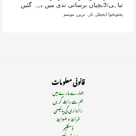
تباہی:3بچیاں برساتی ندی میں بہہ گئیں
پختونخوا ڈیجیٹل
,
تازہ ترین
,
موسم
قانونی معلومات
ہمارے بارے میں
ہم سے رابطہ کریں
رازداری کی پالیسی
شرائط و ضوابط
ڈسکلیمر
ادارتی پالیسی