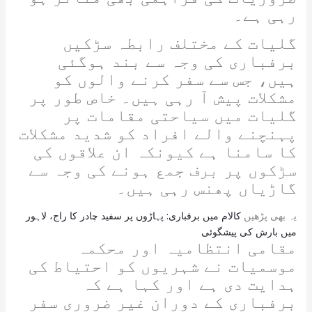
رہی ہے۔
گلیات کے مختلف رابطہ سڑکیں
برفباری کی وجہ سے بند ہوگئی
ہیں، جس سے سفر کرنے والوں کو
مشکلات پیش آ رہی ہیں۔ خاص طور پر
گلیات میں سیاحتی مقامات پر
پہنچنے والے افراد کو شدید مشکلات
کا سامنا ہے کیونکہ ان علاقوں کی
سڑکوں پر برف جمع ہونے کی وجہ سے
گاڑیاں پھنس رہی ہیں۔
یہ بھی پڑھیں
کالام میں برفباری: پہاڑوں پر سفید چادر کا راج، لاہور
میں بارش کی پیشگوئی
مقامی انتظامیہ اور محکمہ
موسمیات نے شہریوں کو احتیاط کی
ہدایت دی ہے اور کہا ہے کہ
برفباری کے دوران غیر ضروری سفر