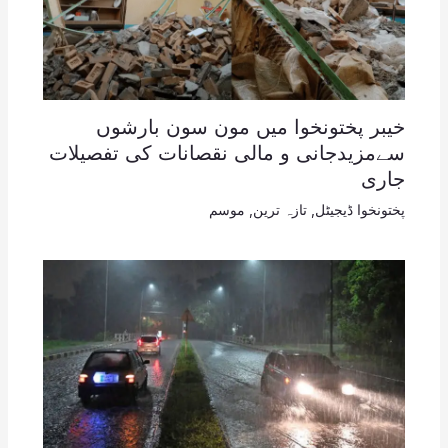
خیبر پختونخوا میں مون سون بارشوں
سےمزیدجانی و مالی نقصانات کی تفصیلات
جاری
پختونخوا ڈیجیٹل
,
تازہ ترین
,
موسم