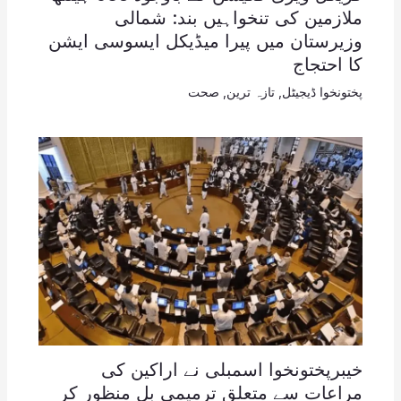
ملازمین کی تنخواہیں بند: شمالی
وزیرستان میں پیرا میڈیکل ایسوسی ایشن
کا احتجاج
پختونخوا ڈیجیٹل
,
تازہ ترین
,
صحت
خیبرپختونخوا اسمبلی نے اراکین کی
مراعات سے متعلق ترمیمی بل منظور کر