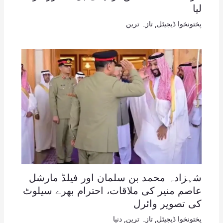
لیا
پختونخوا ڈیجیٹل
,
تازہ ترین
شہزادہ محمد بن سلمان اور فیلڈ مارشل
عاصم منیر کی ملاقات، احترام بھرے سیلوٹ
کی تصویر وائرل
پختونخوا ڈیجیٹل
,
تازہ ترین
,
دنیا