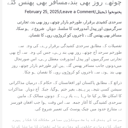
چوتھے روز بھی بند،مسافر بھی پھنس گئے
پختونخوا ڈیجیٹل
/
Leave a Comment
/
February 25, 2025
سرحدی کشیدی برقرار، طورخم بارڈر چوتھے روز بھی بند، تجارتی
سرگرمیوں اور پیدل آمدورفت کا سلسلہ دوبارہ شروع نہ ہو سکا،
مسافر بھی پھنس گئے ، تاجروں کو کروڑوں روپے کا نقصان.
تفصیلات کے مطابق سرحدی کشیدگی برقرار رہنے کی وجہ سے
طورخم سرحد آج چوتھے روز بھی بند رہی، جس کی وجہ سے آج بھی
تجارتی سرگرمیوں اور پیدل آمدورفت معطل رہی، اس صورتحال
میں‌دونوں جانب مسافر پھنس گئے ہیں اور طورخم بارڈر چوتھے روز
بھی بند ہونے سے تاجروں کو کروڑوں روپے کا نقصان ہو چکا۔
ذرائع کے مطابق پاکستان اور افغانستان کے حکام کے درمیان مذاکراتی
سیشن کسی نتیجے پر پہنچے بغیر ختم ہوگیا، جبکہ آج دوبارہ مذاکرات
کا امکان ظاہر کیا جا رہا ہے، یاد رہے کہ دونوں ممالک کے مابین
سرحدی کشیدگی کا آغاز جمعہ سے اس وقت ہوا جب افغان فورسز
نے متنازع حدود میں چیک پوسٹ کی تعمیر شروع کی.
سرحد کی بندش کے باعث سینکڑوں مسافر مشکلات کا شکار ہیں،
جبکہ کاروباری حلقوں کو بھاری مالی نقصان کا سامنا کرنا