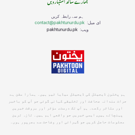
ہمارے ساتھ اشتہار دیں
ہم سے رابطہ کریں
ای میل:
contact@pakhtunurdu.pk
ویب:
pakhtunurdu.pk
ہم پختون ڈیجیٹل کی ڈیجیٹل میڈیا ٹیم ہیں۔ ہمارا مشن ہے
جرات مندانہ صحافت اور تخلیقی کہانی گوئی جو آپ کو باخبر
اور متاثر رکھے۔ ہم آپ تک درست، مؤثر اور بروقت خبریں
پہنچاتے ہیں, ایسی خبریں جو واقعی اہم ہیں۔ تازہ ترین
معلومات حاصل کریں جو گہرائی اور وضاحت سے بھرپور ہوں۔