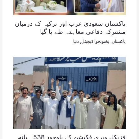
پاکستان سعودی عرب اور ترکیہ کے درمیان
مشترکہ دفاعی معاہدہ طے پا گیا
پاکستان
,
پختونخوا ڈیجیٹل
,
دنیا
فزیکل ویری فکیشن کے باوجود 538 ہیلتھ