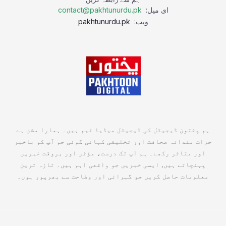
ای میل:
contact@pakhtunurdu.pk
ویب:
pakhtunurdu.pk
ہم پختون ڈیجیٹل کی ڈیجیٹل میڈیا ٹیم ہیں۔ ہمارا مشن ہے
جرات مندانہ صحافت اور تخلیقی کہانی گوئی جو آپ کو باخبر
اور متاثر رکھے۔ ہم آپ تک درست، مؤثر اور بروقت خبریں
پہنچاتے ہیں, ایسی خبریں جو واقعی اہم ہیں۔ تازہ ترین
معلومات حاصل کریں جو گہرائی اور وضاحت سے بھرپور ہوں۔