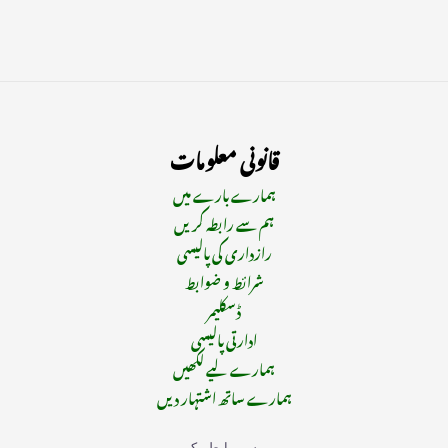
قانونی معلومات
ہمارے بارے میں
ہم سے رابطہ کریں
رازداری کی پالیسی
شرائط و ضوابط
ڈسکلیمر
ادارتی پالیسی
ہمارے لیے لکھیں
ہمارے ساتھ اشتہار دیں
ہم سے رابطہ کریں