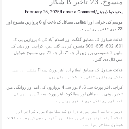
منسوخ، 23 تاخیر کا شکار
پختونخوا ڈیجیٹل
/
Leave a Comment
/
February 25, 2025
موسم کی خرابی اور انتظامی مسائل کے باعث آج 6 پروازیں منسوخ اور
23 میں تاخیر ہوئی ہے۔
فلائٹ شیڈول کے مطابق گلگت اور اسلام آباد کی 4 پروازیں پی کے
601، 602، 605، 606 منسوخ کر دی گئی ہیں، کراچی اور دبئی کے
مابین 2 خصوصی پروازیں آر جے 71، آر جے 72 بھی منسوخ شیڈول
میں ڈال دی گئیں۔
فلائٹ شیڈول کے مطابق اسلام آباد ایئر پورٹ سے 11 ملکی اور غیر
ملکی پروازیں تاخیر کا شکار ہوئی ہیں۔
کراچی ایئر پورٹ سے 6، لاہور سے 4 پروازوں کی آمد اور روانگی میں
تاخیر ہوئی ہے، ملتان اور سیالکوٹ ایئر پورٹ سے 2 پروازوں کی
آمد اور روانگی میں تاخیر ہوئی ہے۔
دوسری جانب ایئر پورٹ ذرائع کے مطابق لاہور، کراچی اور
اسلام آباد ایئر پورٹس پر فضا ابر آلود ہے جس کی وجہ سے فلائٹ
شیڈول متاثر ہوا ہے۔