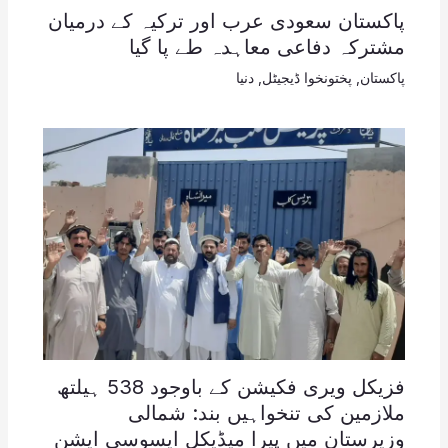
پاکستان سعودی عرب اور ترکیہ کے درمیان
مشترکہ دفاعی معاہدہ طے پا گیا
پاکستان
,
پختونخوا ڈیجیٹل
,
دنیا
فزیکل ویری فکیشن کے باوجود 538 ہیلتھ
ملازمین کی تنخواہیں بند: شمالی
وزیرستان میں پیرا میڈیکل ایسوسی ایشن