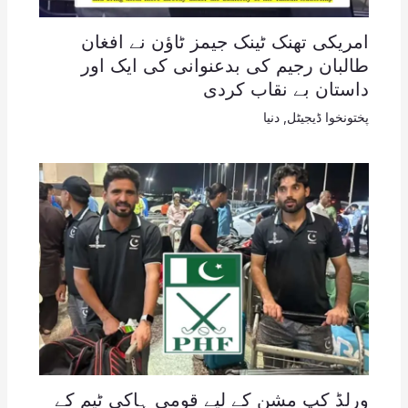
امریکی تھنک ٹینک جیمز ٹاؤن نے افغان
طالبان رجیم کی بدعنوانی کی ایک اور
داستان بے نقاب کردی
پختونخوا ڈیجیٹل
,
دنیا
ورلڈ کپ مشن کے لیے قومی ہاکی ٹیم کے