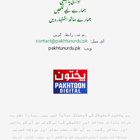
ادارتی پالیسی
ہمارے لیے لکھیں
ہمارے ساتھ اشتہار دیں
ہم سے رابطہ کریں
ای میل:
contact@pakhtunurdu.pk
ویب:
pakhtunurdu.pk
ہم پختون ڈیجیٹل کی ڈیجیٹل میڈیا ٹیم ہیں۔ ہمارا مشن ہے
جرات مندانہ صحافت اور تخلیقی کہانی گوئی جو آپ کو باخبر
اور متاثر رکھے۔ ہم آپ تک درست، مؤثر اور بروقت خبریں
پہنچاتے ہیں, ایسی خبریں جو واقعی اہم ہیں۔ تازہ ترین