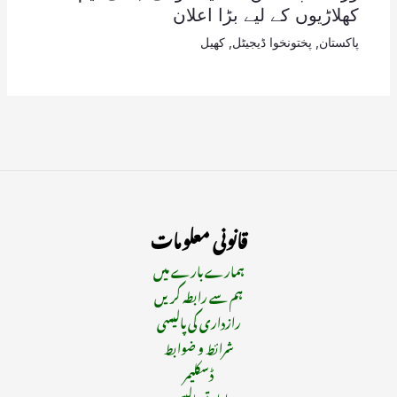
کھلاڑیوں کے لیے بڑا اعلان
پاکستان
,
پختونخوا ڈیجیٹل
,
کھیل
قانونی معلومات
ہمارے بارے میں
ہم سے رابطہ کریں
رازداری کی پالیسی
شرائط و ضوابط
ڈسکلیمر