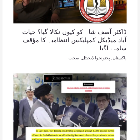
ڈاکٹر آصف شاہ کو کیوں نکالا گیا؟ حیات
آباد میڈیکل کمپلیکس انتظامیہ کا مؤقف
سامنے آگیا
پاکستان
,
پختونخوا ڈیجیٹل
,
صحت