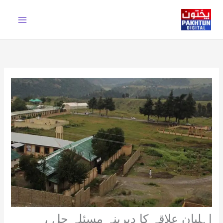
Ski
t
conten
اہلیان علاقہ کا دیرینہ مسئلہ حل ،