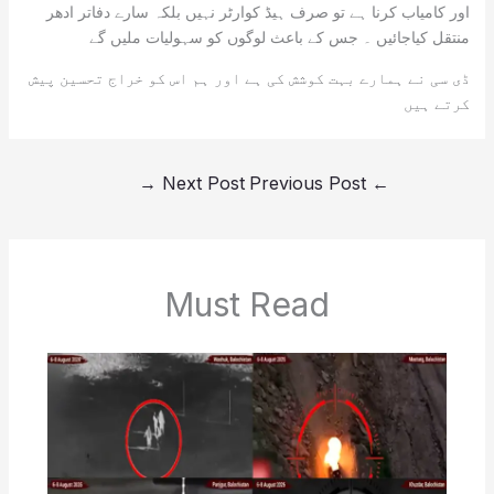
اور کامیاب کرنا ہے تو صرف ہیڈ کوارٹر نہیں بلکہ سارے دفاتر ادھر
منتقل کیاجائیں ۔ جس کے باعث لوگوں کو سہولیات ملیں گے
ڈی سی نے ہمارے بہت کوشش کی ہے اور ہم اس کو خراج تحسین پیش
کرتے ہیں
→
Next Post
Previous Post
←
Must Read