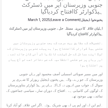
جنوبی وزیرستان اپر میں ڈسٹرکٹ
ہیڈکوارٹر کاافتتاح کردیاگیا
پختونخوا ڈیجیٹل
/
Leave a Comment
/
March 1, 2025
اہلیان علاقہ کا دیرینہ مسئلہ حل ، جنوبی وزیرستان اپر میں ڈسٹرکٹ
ہیڈکوارٹر کاافتتاح کردیاگیا
۔تفصیلات کے مطابق بہت عرصے کے بعد جنوبی وزیرستان میں
ضلعی ہیڈ کوارٹر کاافتتاح ہوا ہے پہلے جنوبی وزیرستان کے
لوگ اپنے مسائل کے حل کیلئے ٹانک یا ڈی آئی کان جاتے تھے ۔
اور وہاں پر جو ضلعی انتظامیہ کے جو دفاتر تھے تو آج یہاں
پر افتتاح ہوا
اور میں ممبر صوبائی اسمبلی آصف محسود اور یہاں جنوبی
وزیرستان کے جو رہنے والے ہیں پختون ڈیجٹیل رپورٹر کا شہری پر
سوال کے جواب میں انہوں نے کہاکہ یہاں پر ہیڈ کوارٹر بنناوزیرستان
کے لوگوں کی کامیابی ہے ۔افتتاح کے دوران سارے سیاسی جماعتوں کے
نمائندے بھی موجود تھے
۔ایم این اے اور ایم پی اے بھی شریک ہوئے ۔اگر اس علاقے کو آباد کرنا