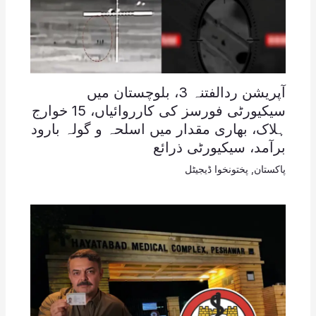
آپریشن ردالفتنہ 3، بلوچستان میں
سیکیورٹی فورسز کی کارروائیاں، 15 خوارج
ہلاک، بھاری مقدار میں اسلحہ و گولہ بارود
برآمد، سیکیورٹی ذرائع
پاکستان
,
پختونخوا ڈیجیٹل