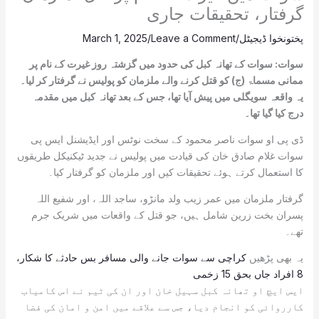
گرفتار، تحقیقات جاری
پختونخوا ڈیجیٹل
/
Leave a Comment
/
March 1, 2025
سوات: سوات کے تھانہ کبل کی حدود میں گزشتہ روز غیرت کے نام پر
ممانی مسماۃ (ج) کو قتل کرنے والے ملزمان کو پولیس نے گرفتار کر لیا۔
یہ واقعہ سویگلی میں پیش آیا تھا، جس کے بعد تھانہ کبل میں مقدمہ
درج کیا گیا تھا۔
ڈی پی او سوات ناصر محمود کے سخت نوٹس اور ایڈیشنل ایس پی
سوات غلام صادق خان کی قیادت میں پولیس نے جدید ٹیکنیکل طریقوں
کا استعمال کرتے ہوئے تحقیقات کیں اور ملزمان کو گرفتار کیا۔
گرفتار ملزمان میں عمر زیب ولد مانڑو، ساجد اللہ، اور شفیع اللہ
پسران بخت زرین شامل ہیں، جو قتل کے واقعات میں شریک جرم
تھے۔
یہ بھی پڑھیں
کراچی سے سوات جانے والی مسافر بس حادثے کا شکار،
8 افراد جاں بحق 15 زخمی
ایس ایچ او تھانہ کبل سہیل خان اور ان کی ٹیم نے اس کامیاب
کارروائی کو انجام دیا، جس سے علاقے میں امن و امان کی فضا