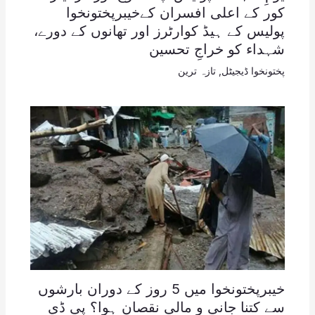
کور کے اعلی افسران کےخیبرپختونخوا
پولیس کے ہیڈ کوارٹرز اور تھانوں کے دورے،
شہداء کو خراجِ تحسین
پختونخوا ڈیجیٹل
,
تازہ ترین
خیبرپختونخوا میں 5 روز کے دوران بارشوں
سے کتنا جانی و مالی نقصان ہوا؟ پی ڈی