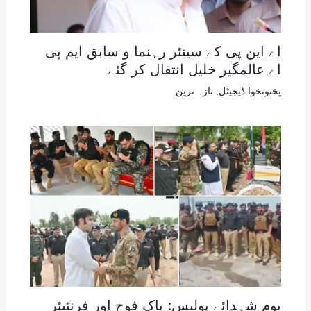
اے این پی کے سینئر رہنما و سابق ایم پی
اے عالمگیر خلیل انتقال کر گئے
پختونخوا ڈیجیٹل
,
تازہ ترین
یومِ شہدائے پولیس: پاک فوج اور فرنٹیئر