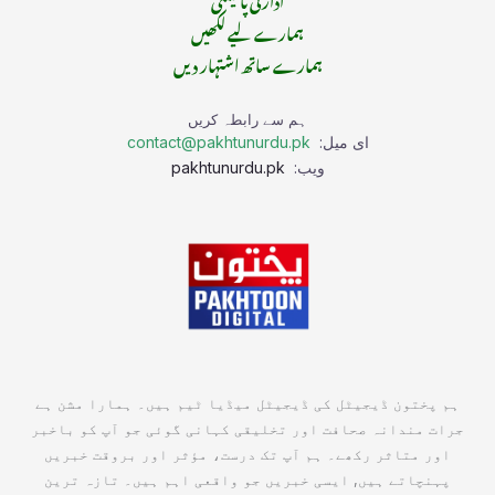
ہمارے لیے لکھیں
ہمارے ساتھ اشتہار دیں
ہم سے رابطہ کریں
ای میل:
contact@pakhtunurdu.pk
ویب:
pakhtunurdu.pk
ہم پختون ڈیجیٹل کی ڈیجیٹل میڈیا ٹیم ہیں۔ ہمارا مشن ہے
جرات مندانہ صحافت اور تخلیقی کہانی گوئی جو آپ کو باخبر
اور متاثر رکھے۔ ہم آپ تک درست، مؤثر اور بروقت خبریں
پہنچاتے ہیں, ایسی خبریں جو واقعی اہم ہیں۔ تازہ ترین