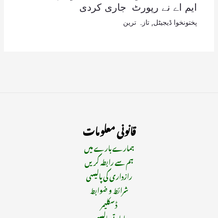
ایم اے نے رپورٹ جاری کردی
پختونخوا ڈیجیٹل
,
تازہ ترین
قانونی معلومات
ہمارے بارے میں
ہم سے رابطہ کریں
رازداری کی پالیسی
شرائط و ضوابط
ڈسکلیمر
ادارتی پالیسی