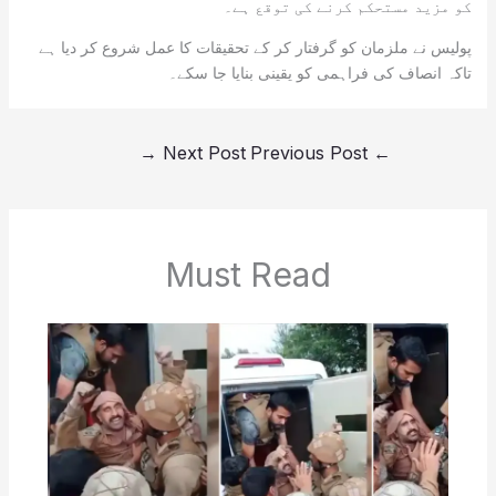
کو مزید مستحکم کرنے کی توقع ہے۔
پولیس نے ملزمان کو گرفتار کر کے تحقیقات کا عمل شروع کر دیا ہے
تاکہ انصاف کی فراہمی کو یقینی بنایا جا سکے۔
→
Next Post
Previous Post
←
Must Read