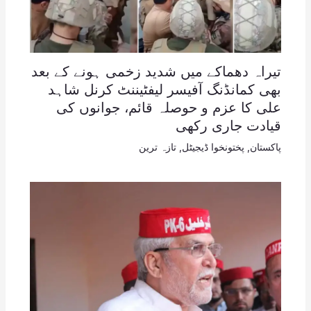
تیراہ دھماکے میں شدید زخمی ہونے کے بعد
بھی کمانڈنگ آفیسر لیفٹیننٹ کرنل شاہد
علی کا عزم و حوصلہ قائم، جوانوں کی
قیادت جاری رکھی
پاکستان
,
پختونخوا ڈیجیٹل
,
تازہ ترین