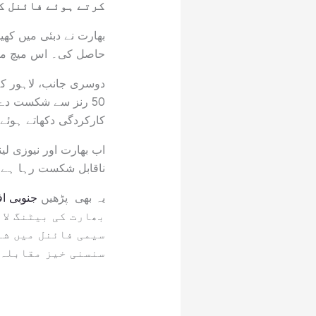
کرتے ہوئے فائنل کے
بھارت نے دبئی میں کھی
حاصل کی۔ اس میچ میں ب
دوسری جانب، لاہور کے 
50 رنز سے شکست دے 
کارکردگی دکھاتے ہوئے
ناقابل شکست رہا ہے، ج
یہ بھی پڑھیں
جنوبی اف
بھارت کی بیٹنگ لا
سیمی فائنل میں شا
سنسنی خیز مقابلہ 