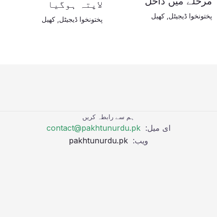
مرحلے میں داخل
لاپتہ ہوگیا
پختونخوا ڈیجیٹل
,
کھیل
پختونخوا ڈیجیٹل
,
کھیل
ہم سے رابطہ کریں
ای میل:
contact@pakhtunurdu.pk
ویب:
pakhtunurdu.pk