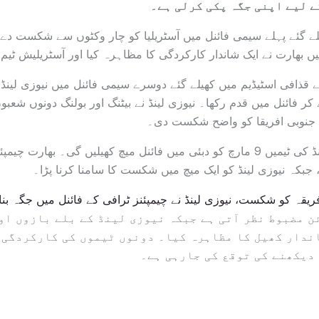
 لیے اپنی جگہ پکی کرلی ہے۔
لے گئے پہلے سیمی فائنل میں آسٹریلیا کو چار وکٹوں سے شکست دے 
ھارت نے ایک شاندار کارکردگی کا مظاہرہ کیا اور آسٹریلیش ٹیم ک
قذافی اسٹیڈیم میں کھیلے گئے دوسرے سیمی فائنل میں نیوزی لینڈ ن
کر فائنل میں قدم رکھا۔ نیوزی لینڈ نے بیٹنگ اور بولنگ دونوں شعب
 جنوبی افریقا کو واضح شکست دی۔
اب بھارت اور نیوزی لینڈ کی ٹیمیں 9 مارچ کو دبئی میں فائنل میچ کھیلیں گی۔ ب
بکہ نیوزی لینڈ کو ایک میچ میں شکست کا سامنا کرنا پڑا۔
ریقہ کو شکست، نیوزی لینڈ نے چیمپئنز ٹرافی کے فائنل میں جگہ بنا
ئن مضبوط نظر آتی ہے جبکہ نیوزی لینڈ کے بلے بازوں او
ندار کھیل کا مظاہرہ کیا۔ دونوں ٹیموں کی کارکردگی 
دیکھنے کی توقع کی جارہی ہے۔