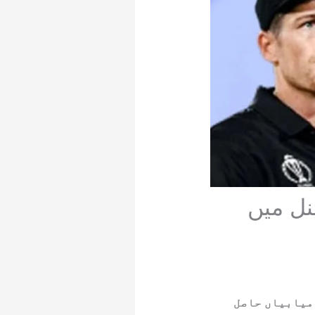
ڈ فائنل میں
ر کامیابیاں حاصل