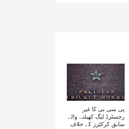
پی سی بی کا غیر
رجسٹرڈ لیگ کھیلنے والے
سابق کرکٹرز کے خلاف