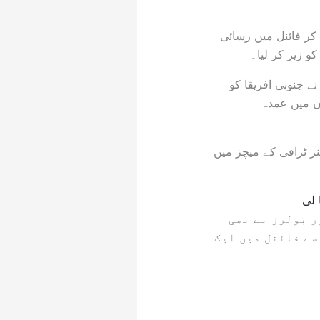
کر فائنل میں رسائی
و زیر کر لیا۔
ے جنوبی افریقا کو
وں میں عمدہ
ھارت چیمپئنز ٹرافی کے میچز میں
 لی
ر بولرز نے بھی
سے فائنل میں ایک