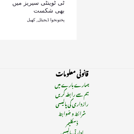
ٹی ٹوینٹی سیریز میں
بھی شکست
پختونخوا ڈیجیٹل
,
کھیل
قانونی معلومات
ہمارے بارے میں
ہم سے رابطہ کریں
رازداری کی پالیسی
شرائط و ضوابط
ڈسکلیمر
ادارتی پالیسی