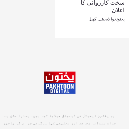
سخت کارروائی کا
اعلان
پختونخوا ڈیجیٹل
,
کھیل
ہم پختون ڈیجیٹل کی ڈیجیٹل میڈیا ٹیم ہیں۔ ہمارا مشن ہے
جرات مندانہ صحافت اور تخلیقی کہانی گوئی جو آپ کو باخبر