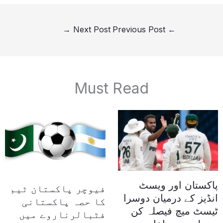
→
Next Post
Previous Post
←
Must Read
پاکستان اور ویسٹ
فیوچر پاکستان ٹیم
انڈیز کے درمیان دوسرا
کا حصہ پاکستانی
ٹیسٹ میچ فیصلہ کن
فٹبالرناروے میں