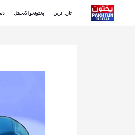
Ski
t
تازہ ترین
پختونخوا ڈیجیٹل
دنی
conten