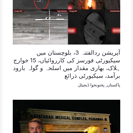
آپریشن ردالفتنہ 3، بلوچستان میں
سیکیورٹی فورسز کی کارروائیاں، 15 خوارج
ہلاک، بھاری مقدار میں اسلحہ و گولہ بارود
برآمد، سیکیورٹی ذرائع
پاکستان
,
پختونخوا ڈیجیٹل