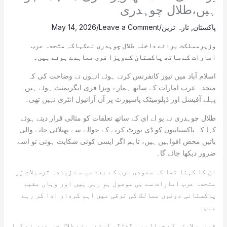
ہیں،طلال چوہدری
پاکستان
,
تازہ ترین
/
Leave a Comment
/
May 14, 2026
وزیرمملکت برائے داخلہ طلال چوہدری نےکہاکہ متحدہ عرب
امارات کے ساتھ پاکستان کےویزا فری معاہدے ہوئے ہیں۔
اسلام آباد میں نیوز کانفرنس کرتے ہوئے انہوں نے وضاحت کی کہ
متحدہ عرب امارات کے ساتھ ہمارے ویزا فری ایگریمنٹ ہوئے ہیں۔
پہلے آفیشل اور ڈپلومیٹک پاسپورٹ پر آن آرائیول انٹری نہیں تھی۔
طلال چوہدری نے یو اے ای کے ساتھ تعلقات کو مثالی قرار دیتے ہوئے
کہا کہ پاکستانیوں کو ڈی پورٹ کرنے کے حوالے سے پھیلائی جانے والی
باتیں محض افواہیں ہیں، تاہم اگر ایسی کوئی شکایت ہوئی تو اسے
ضرور دیکھا جائے گا۔
ان کا کہنا تھا کہ سعودی عرب کے بعد سب سے زیادہ ترسیلاتِ زر
متحدہ عرب امارات سے ہی موصول ہو رہی ہیں اور وہاں مقیم
پاکستانی دونوں ممالک کی ترقی میں اہم کردار ادا کر رہے
ہیں۔
قومی سلامتی کے حوالے سے گفتگو کرتے ہوئے طلال چوہدری نے کہا