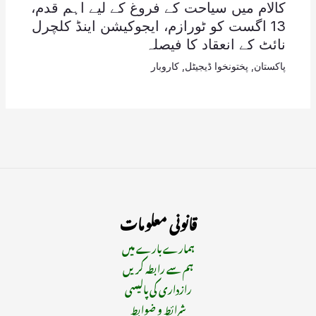
کالام میں سیاحت کے فروغ کے لیے اہم قدم،
13 اگست کو ٹورازم، ایجوکیشن اینڈ کلچرل
نائٹ کے انعقاد کا فیصلہ
پاکستان
,
پختونخوا ڈیجیٹل
,
کاروبار
قانونی معلومات
ہمارے بارے میں
ہم سے رابطہ کریں
رازداری کی پالیسی
شرائط و ضوابط