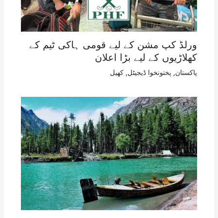
ورلڈ کپ مشن کے لیے قومی ہاکی ٹیم کے
کھلاڑیوں کے لیے بڑا اعلان
پاکستان
,
پختونخوا ڈیجیٹل
,
کھیل