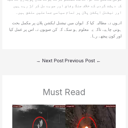
کہ دہشت گردی کے خلاف جنگ وفاق اور صوبے مل کر لڑ رہے ہیں
اور نیشنل ایکشن پلان پر تمام سیاسی جماعتیں متفق ہیں۔
انہوں نے مطالبہ کیا کہ ایوان میں نیشنل ایکشن پلان پر مکمل بحث
ہونی چاہیے تاکہ یہ معلوم ہو سکے کہ کن صوبوں نے اس پر عمل کیا
اور کون پیچھے رہا۔
→
Next Post
Previous Post
←
Must Read