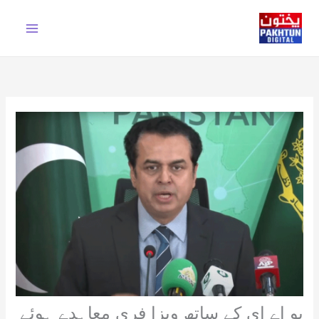
Ski
t
conten
یو اے ای کے ساتھ ویزا فری معاہدے ہوئے