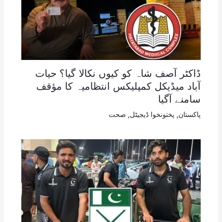
ڈاکٹر آصف شاہ کو کیوں نکالا گیا؟ حیات
آباد میڈیکل کمپلیکس انتظامیہ کا مؤقف
سامنے آگیا
پاکستان
,
پختونخوا ڈیجیٹل
,
صحت