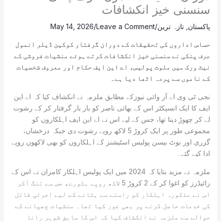
سنسنی خیز انکشافات
پاکستان
,
تازہ ترین
/
Leave a Comment
/
May 14, 2026
حساس اداروں کی تحقیقات کے دوران گرفتار کوکین ڈیلر انمول
عرف پنکی نے سنسنی خیز انکشافات کرتے ہوئے منشیات فروشی کے
نیٹ ورک میں ملوث پولیس، اے این ایف حکام اور معروف شخصیات
کے ناموں سے پردہ اٹھا دیا ہے۔
نجی ٹی وی اے آر وائی نیوزکے مطابق ملزمہ نے انکشاف کیا کہ اے این
ایف کا ایک انسپکٹر اس کے بھائی ناصر کو بار بار گرفتار کر کے رشوت
لے کر چھوڑ دیتا تھا، جس کے لیے اس نے اے این ایف اہلکاروں کو
مجموعی طور پر ایک کروڑ 5 لاکھ روپے رشوت دی جبکہ درخشاں،
گزری اور بوٹ بیسن پولیس اسٹیشنز کے اہلکاروں کو بھی لاکھوں روپے
ادا کیے گئے۔
ملزمہ نے مزید بتایا کہ 2024 میں ایک پولیس اہلکار کامران نے اس کے
رائیڈرز کو اغوا کر کے 2 کروڑ 5 لاکھ روپے بٹورے، جس سے تنگ آکر
اس نے مذکورہ اہلکار کو راستے سے ہٹانے کے لیے اجرتی قاتل
کی خدمات حاصل کرنے پر بھی غور کیا تھا۔ منشیات چھپانے کے
حوالے سے ملزمہ نے انکشاف کیا کہ اس کا سابق شوہر رانا