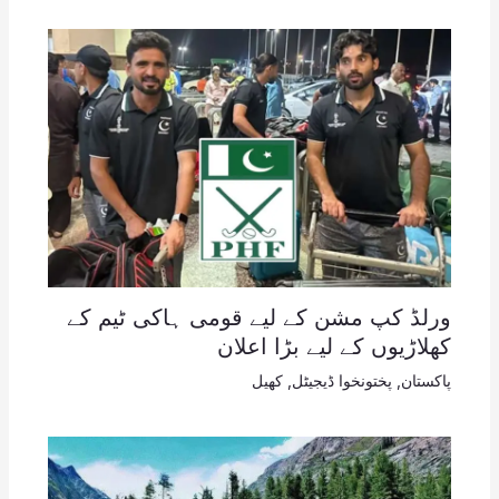
ورلڈ کپ مشن کے لیے قومی ہاکی ٹیم کے
کھلاڑیوں کے لیے بڑا اعلان
پاکستان
,
پختونخوا ڈیجیٹل
,
کھیل