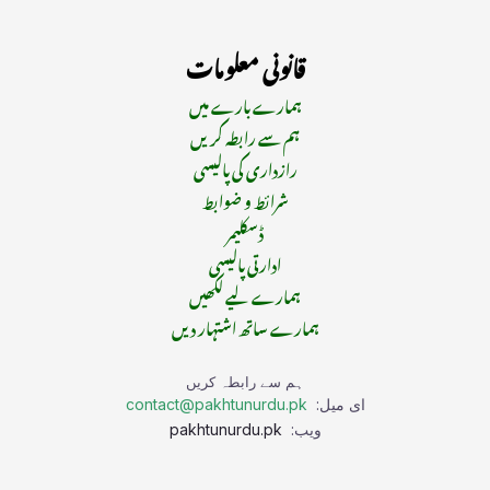
قانونی معلومات
ہمارے بارے میں
ہم سے رابطہ کریں
رازداری کی پالیسی
شرائط و ضوابط
ڈسکلیمر
ادارتی پالیسی
ہمارے لیے لکھیں
ہمارے ساتھ اشتہار دیں
ہم سے رابطہ کریں
ای میل:
contact@pakhtunurdu.pk
ویب:
pakhtunurdu.pk