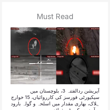
Must Read
آپریشن ردالفتنہ 3، بلوچستان میں
سیکیورٹی فورسز کی کارروائیاں، 15 خوارج
ہلاک، بھاری مقدار میں اسلحہ و گولہ بارود