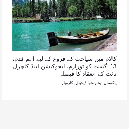
کالام میں سیاحت کے فروغ کے لیے اہم قدم،
13 اگست کو ٹورازم، ایجوکیشن اینڈ کلچرل
نائٹ کے انعقاد کا فیصلہ
پاکستان
,
پختونخوا ڈیجیٹل
,
کاروبار