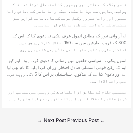
ناصر وکلاء کے دفاتر اور چیمبرز کا استعمال کرتا تھا تاکہ
پولیس چھاپوں سے بچا جا سکے، جبکہ رانا ناصر کے بھائی رانا
منصور اور رانا شہزور وکیل ہونے کے ساتھ ساتھ کراچی میں
منشیات کے بڑے ڈیلر کے طور پر کام کر رہے ہیں۔
اے آر وائی نیوز کے مطابق انمول عرف پنکی نے دعویٰ کیا کہ اس کے
800 کے قریب صارفین میں سے 150 مستقل گاہک ہیںجن میں
اداکار منیب بٹ اور سارہ نامی ماڈل بھی شامل رہی ہیں۔
انمول پنکی نے سیاسی حلقوں میں رسائی کا دعویٰ کرتے ہوئے ایم کیو
ایم کے رکن قومی اسمبلی صادق افتخار اور ان کی اہلیہ کا نام بھی لیا
ہے اور دعویٰ کیا ہے کہ مذکورہ سیاستدان پر اس کا 5 لاکھ روپے قرض
بھی واجب الادا ہے۔
تفتیشی حکام کے مطابق ان انکشافات کی روشنی میں سیاسی اور
شوبز حلقوں کے خلاف کارروائی کا دائرہ وسیع کیا جا رہا ہے۔
→
Next Post
Previous Post
←