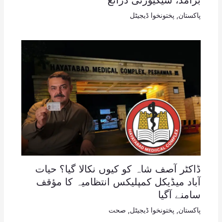
برآمد، سیکیورٹی ذرائع
پاکستان
,
پختونخوا ڈیجیٹل
ڈاکٹر آصف شاہ کو کیوں نکالا گیا؟ حیات
آباد میڈیکل کمپلیکس انتظامیہ کا مؤقف
سامنے آگیا
پاکستان
,
پختونخوا ڈیجیٹل
,
صحت