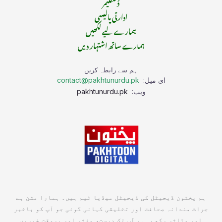
ڈسکلیمر
ادارتی پالیسی
ہمارے لیے لکھیں
ہمارے ساتھ اشتہار دیں
ہم سے رابطہ کریں
ای میل:
contact@pakhtunurdu.pk
ویب:
pakhtunurdu.pk
ہم پختون ڈیجیٹل کی ڈیجیٹل میڈیا ٹیم ہیں۔ ہمارا مشن ہے
جرات مندانہ صحافت اور تخلیقی کہانی گوئی جو آپ کو باخبر
اور متاثر رکھے۔ ہم آپ تک درست، مؤثر اور بروقت خبریں