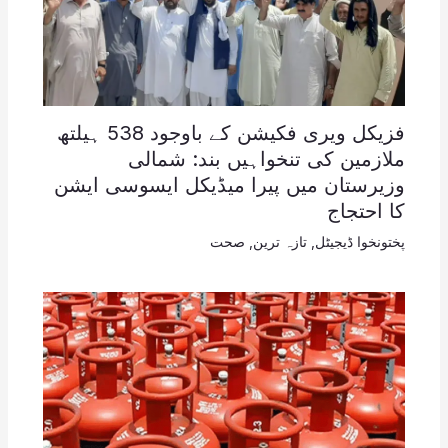
فزیکل ویری فکیشن کے باوجود 538 ہیلتھ
ملازمین کی تنخواہیں بند: شمالی
وزیرستان میں پیرا میڈیکل ایسوسی ایشن
کا احتجاج
پختونخوا ڈیجیٹل
,
تازہ ترین
,
صحت