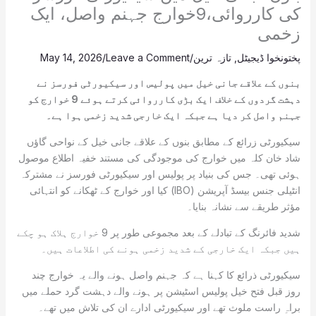
کی کارروائی،9خوارج جہنم واصل، ایک
زخمی
پختونخوا ڈیجیٹل
,
تازہ ترین
/
Leave a Comment
/
May 14, 2026
بنوں کے علاقے جانی خیل میں پولیس اور سیکیورٹی فورسز نے
دہشت گردوں کے خلاف ایک بڑی کارروائی کرتے ہوئے 9 خوارج کو
جہنم واصل کر دیا ہے جبکہ ایک خارجی شدید زخمی ہوا ہے۔
سیکیورٹی زرائع کے مطابق بنوں کے علاقے جانی خیل کے نواحی گاؤں
شاد خان کلہ میں خوارج کی موجودگی کی مستند خفیہ اطلاع موصول
ہوئی تھی۔ جس کی بنیاد پر پولیس اور سیکیورٹی فورسز نے مشترکہ
انٹیلی جنس بیسڈ آپریشن (IBO) کیا اور خوارج کے ٹھکانے کو انتہائی
مؤثر طریقے سے نشانہ بنایا۔
شدید فائرنگ کے تبادلے کے بعد مجموعی طور پر 9 خوارج ہلاک ہو چکے
ہیں جبکہ ایک خارجی کے شدید زخمی ہونے کی اطلاعات ہیں۔
سیکیورٹی ذرائع کا کہنا ہے کہ جہنم واصل ہونے والے یہ خوارج چند
روز قبل فتح خیل پولیس اسٹیشن پر ہونے والے دہشت گرد حملے میں
براہِ راست ملوث تھے اور سیکیورٹی ادارے ان کی تلاش میں تھے۔