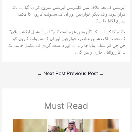
آپریشن کے بعد علاقے میں کلیئرنس آپریشن شروع کر دیا گیا ہے تاکہ
فرار ہونے والے دیگر خوارجین اور ان کے سہولت کاروں کا مکمل
سراغ لگایا جا سکے۔
حکام کا کہنا ہے کہ “آپریشن عزم استحکام” اور “نیشنل ایکشن پلان”
کے تحت ملک دشمن عناصر، خوارجین اور ان کے سہولت کاروں کو
چن چن کر نشانہ بنایا جا رہا ہے اور دہشت گردی کے مکمل خاتمے تک
یہ کارروائیاں جاری رہیں گی۔
→
Next Post
Previous Post
←
Must Read