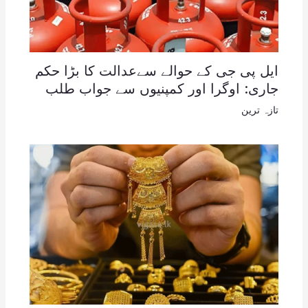
ایل پی جی کے حوالے سےعدالت کا بڑا حکم
جاری: اوگرا اور کمپنیوں سے جواب طلب
تازہ ترین