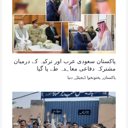
پاکستان سعودی عرب اور ترکیہ کے درمیان
مشترکہ دفاعی معاہدہ طے پا گیا
پاکستان
,
پختونخوا ڈیجیٹل
,
دنیا