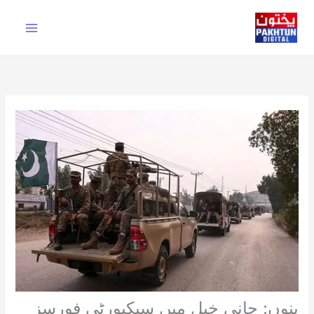
Ski
t
conten
بنوں: جانی خیل میں سیکیورٹی فورسز