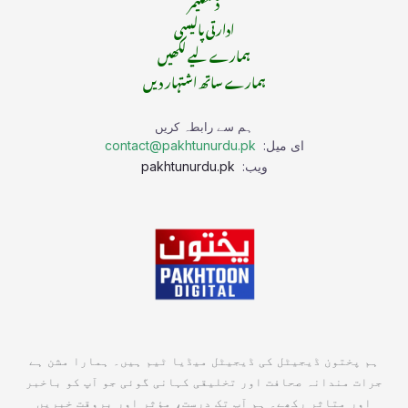
ڈسکلیمر
ادارتی پالیسی
ہمارے لیے لکھیں
ہمارے ساتھ اشتہار دیں
ہم سے رابطہ کریں
ای میل:
contact@pakhtunurdu.pk
ویب:
pakhtunurdu.pk
ہم پختون ڈیجیٹل کی ڈیجیٹل میڈیا ٹیم ہیں۔ ہمارا مشن ہے
جرات مندانہ صحافت اور تخلیقی کہانی گوئی جو آپ کو باخبر
اور متاثر رکھے۔ ہم آپ تک درست، مؤثر اور بروقت خبریں