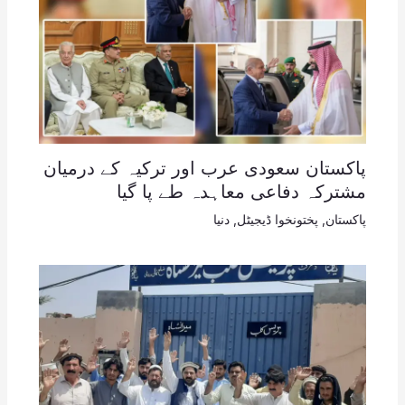
پاکستان سعودی عرب اور ترکیہ کے درمیان
مشترکہ دفاعی معاہدہ طے پا گیا
پاکستان
,
پختونخوا ڈیجیٹل
,
دنیا