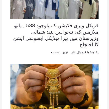
فزیکل ویری فکیشن کے باوجود 538 ہیلتھ
ملازمین کی تنخواہیں بند: شمالی
وزیرستان میں پیرا میڈیکل ایسوسی ایشن
کا احتجاج
پختونخوا ڈیجیٹل
,
تازہ ترین
,
صحت