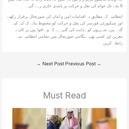
6 بجے تک عوام کی نقل و حرکت پر پابندی جاری رہے گی۔
انتظامیہ کے مطابق یہ اقدامات امن و امان کی صورتحال برقرار رکھنے
اور سیکیورٹی فورسز کی نقل و حرکت کو محفوظ بنانے کے لیے کیے
گئے ہیں، شہریوں کو ہدایت کی گئی ہے کہ وہ افواہوں پر کان نہ
دھریں اور کسی بھی ہنگامی صورتحال میں مقامی انتظامیہ سے
رابطہ کریں۔
→
Next Post
Previous Post
←
Must Read