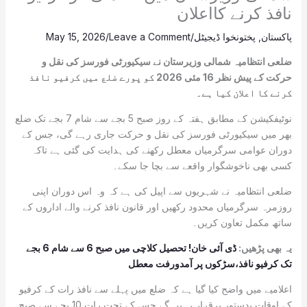
نافذ کرنے کااعلان
پاکستان
,
پختونخوا ڈیجیٹل
/
Leave a Comment
/
May 15, 2026
ضلعی انتظامیہ شمالی وزیرستان نے سیکیورٹی فورسز کی نقل و
حرکت کے پیش نظر 16 مئی 2026 کو پورے ضلع میں کرفیو نافذ
کرنے کا اعلان کیا ہے۔
نوٹیفکیشن کے مطابق ہفتہ کے روز صبح 5 بجے سے شام 7 بجے تک ضلع
بھر میں سیکیورٹی فورسز کی نقل و حرکت جاری رہے گی، جس کے
دوران عوامی سرگرمیاں معطل رکھنے کی ہدایت کی گئی ہے تاکہ
کسی بھی ناخوشگوار واقعے سے بچا جا سکے۔
ضلعی انتظامیہ نے شہریوں سے اپیل کی ہے کہ وہ اس دوران اپنی
روزمرہ سرگرمیاں محدود رکھیں اور قانون نافذ کرنے والے اداروں کے
ساتھ مکمل تعاون کریں۔
یہ بھی پڑھیں:
ڈی آئی خان! تحصیل کلاچی میں صبح 6 سے شام 6 بجے
تک کرفیو نافذ،سڑکوں پر آمدورفت معطل
اعلامیے میں واضح کیا گیا ہے کہ ضلع میں پہلے سے نافذ رات کے کرفیو
کے اوقات بدستور برقرار رہیں گے جس کے تحت رات 10 بجے سے صبح