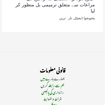
مراعات سے متعلق ترمیمی بل منظور کر
لیا
پختونخوا ڈیجیٹل
,
تازہ ترین
قانونی معلومات
ہمارے بارے میں
ہم سے رابطہ کریں
رازداری کی پالیسی
شرائط و ضوابط