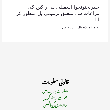
خیبرپختونخوا اسمبلی نے اراکین کی
مراعات سے متعلق ترمیمی بل منظور کر
لیا
پختونخوا ڈیجیٹل
,
تازہ ترین
قانونی معلومات
ہمارے بارے میں
ہم سے رابطہ کریں
رازداری کی پالیسی