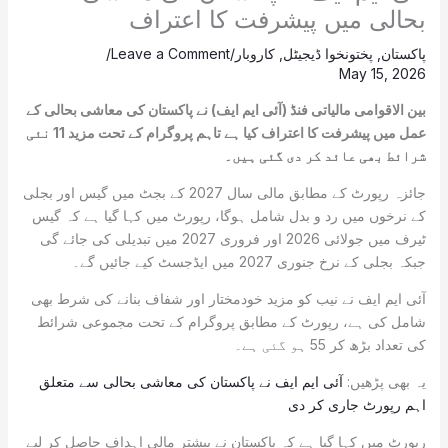
بحالی میں پیشرفت کا اعتراف
پاکستان
,
پختونخوا ڈیجیٹل
,
کاروبار
/
Leave a Comment
/
May 15, 2026
بین الاقوامی مالیاتی فنڈ (آئی ایم ایف) نے پاکستان کی معاشی بحالی کے
عمل میں پیشرفت کا اعتراف کیا ہے تاہم پروگرام کے تحت مزید 11 نئی
شرائط بھی عائد کر دی گئی ہیں۔
جائزہ رپورٹ کے مطابق مالی سال 2027 کے بجٹ میں گیس اور بجلی
کے نرخوں میں رد و بدل شامل ہوگا، رپورٹ میں کہا گیا ہے کہ گیس
ٹیرف میں جولائی 2026 اور فروری 2027 میں تبدیلی کی جائے گی
جبکہ بجلی کے نرخ جنوری 2027 میں ایڈجسٹ کیے جائیں گے۔
آئی ایم ایف نے نیب کو مزید خودمختار اور شفاف بنانے کی شرط بھی
شامل کی ہے، رپورٹ کے مطابق پروگرام کے تحت مجموعی شرائط
کی تعداد بڑھ کر 55 ہو گئی ہے۔
یہ بھی پڑھیں:
آئی ایم ایف نے پاکستان کی معاشی بحالی سے متعلق
اہم رپورٹ جاری کر دی
رپورٹ میں کہا گیا ہے کہ پاکستان نے بیشتر مالی اہداف حاصل کر لیے