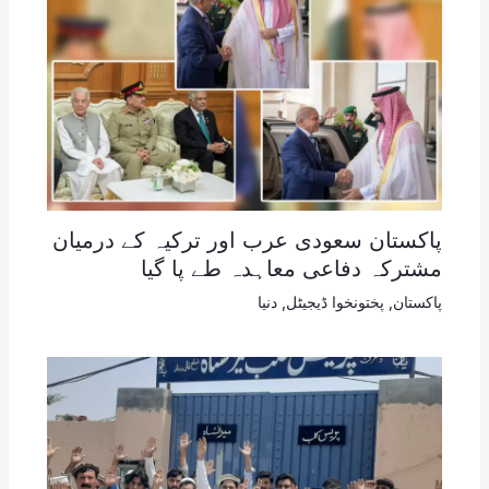
پاکستان سعودی عرب اور ترکیہ کے درمیان
مشترکہ دفاعی معاہدہ طے پا گیا
پاکستان
,
پختونخوا ڈیجیٹل
,
دنیا