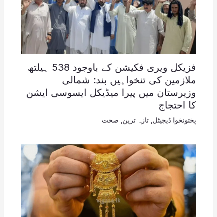
فزیکل ویری فکیشن کے باوجود 538 ہیلتھ
ملازمین کی تنخواہیں بند: شمالی
وزیرستان میں پیرا میڈیکل ایسوسی ایشن
کا احتجاج
پختونخوا ڈیجیٹل
,
تازہ ترین
,
صحت