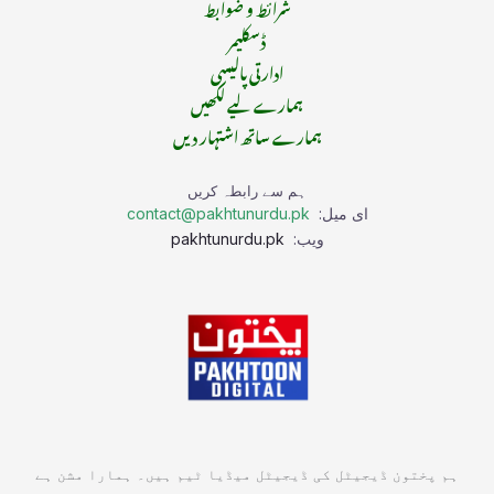
شرائط و ضوابط
ڈسکلیمر
ادارتی پالیسی
ہمارے لیے لکھیں
ہمارے ساتھ اشتہار دیں
ہم سے رابطہ کریں
ای میل:
contact@pakhtunurdu.pk
ویب:
pakhtunurdu.pk
ہم پختون ڈیجیٹل کی ڈیجیٹل میڈیا ٹیم ہیں۔ ہمارا مشن ہے