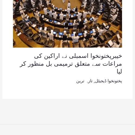
خیبرپختونخوا اسمبلی نے اراکین کی
مراعات سے متعلق ترمیمی بل منظور کر
لیا
پختونخوا ڈیجیٹل
,
تازہ ترین