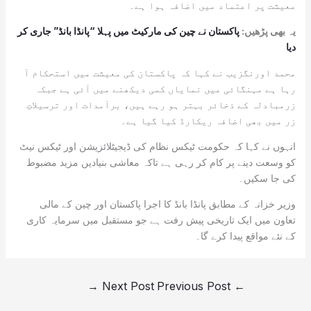
معیشت پر اعتماد میں اضافہ ہوا ہے۔
یہ بھی پڑھیں:
پاکستان نے چین کی مارکیٹ میں پہلا “پانڈا بانڈ” جاری کر
دیا
محمد اورنگزیب نے کہا کہ پاکستان کی معیشت میں استحکام آ
رہا ہے مہنگائی میں نمایاں کمی دیکھنے میں آئی ہے جبکہ
زرمبادلہ کے ذخائر بہتر ہو رہے ہیں، برآمدات اور ترسیلاتِ
زر میں بھی اضافہ ریکارڈ کیا گیا ہے۔
انہوں نے کہا کہ حکومت ٹیکس نظام کی ڈیجیٹلائزیشن اور ٹیکس نیٹ
کو وسعت دینے پر کام کر رہی ہے تاکہ معاشی بنیادیں مزید مضبوط
کی جا سکیں۔
وزیر خزانہ کے مطابق پانڈا بانڈ کا اجرا پاکستان اور چین کے مالی
تعاون میں ایک تاریخی پیش رفت ہے جو مستقبل میں سرمایہ کاری
کے نئے مواقع پیدا کرے گا۔
→
Next Post
Previous Post
←