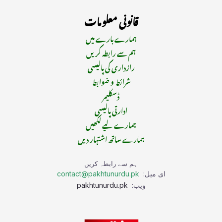
قانونی معلومات
ہمارے بارے میں
ہم سے رابطہ کریں
رازداری کی پالیسی
شرائط و ضوابط
ڈسکلیمر
ادارتی پالیسی
ہمارے لیے لکھیں
ہمارے ساتھ اشتہار دیں
ہم سے رابطہ کریں
ای میل:
contact@pakhtunurdu.pk
ویب:
pakhtunurdu.pk