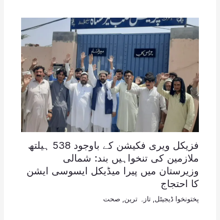
فزیکل ویری فکیشن کے باوجود 538 ہیلتھ
ملازمین کی تنخواہیں بند: شمالی
وزیرستان میں پیرا میڈیکل ایسوسی ایشن
کا احتجاج
پختونخوا ڈیجیٹل
,
تازہ ترین
,
صحت