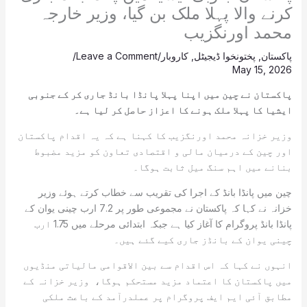
کرنے والا پہلا ملک بن گیا، وزیر خارجہ
محمد اورنگزیب
پاکستان
,
پختونخوا ڈیجیٹل
,
کاروبار
/
Leave a Comment
/
May 15, 2026
پاکستان نے چین میں اپنا پہلا پانڈا بانڈ جاری کر کے جنوبی
ایشیا کا پہلا ملک ہونے کا اعزاز حاصل کر لیا ہے۔
وزیر خزانہ محمد اورنگزیب کا کہنا ہے کہ یہ اقدام پاکستان
اور چین کے درمیان مالی و اقتصادی تعاون کو مزید مضبوط
بنانے میں اہم سنگ میل ثابت ہوگا۔
چین میں پانڈا بانڈ کے اجرا کی تقریب سے خطاب کرتے ہوئے وزیر
خزانہ نے کہا کہ پاکستان نے مجموعی طور پر 7.2 ارب چینی یوان کے
پانڈا بانڈ پروگرام کا آغاز کیا ہے جبکہ ابتدائی مرحلے میں 1.75 ارب
چینی یوان کے بانڈز جاری کیے گئے ہیں۔
انہوں نے کہا کہ اس اقدام سے بین الاقوامی مالیاتی منڈیوں
میں پاکستان کا اعتماد مزید مستحکم ہوگا، وزیر خزانہ کے
مطابق آئی ایم ایف پروگرام پر عملدرآمد کے باعث ملکی