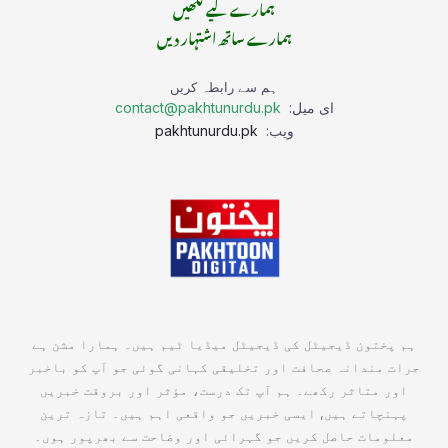
ہمارے لیے لکھیں
ہمارے ساتھ اشتہار دیں
ہم سے رابطہ کریں
ای میل:
contact@pakhtunurdu.pk
ویب:
pakhtunurdu.pk
ہم پختون ڈیجیٹل کی ڈیجیٹل میڈیا ٹیم ہیں۔ ہمارا مشن ہے
جرات مندانہ صحافت اور تخلیقی کہانی گوئی جو آپ کو باخبر
اور متاثر رکھے۔ ہم آپ تک درست، مؤثر اور بروقت خبریں
پہنچاتے ہیں, ایسی خبریں جو واقعی اہم ہیں۔ تازہ ترین
معلومات حاصل کریں جو گہرائی اور وضاحت سے بھرپور ہوں۔