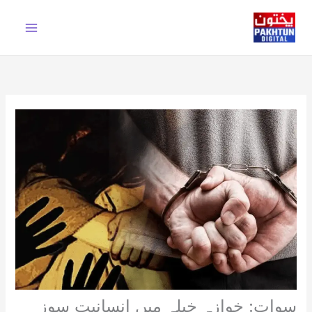
Ski
t
conten
سوات: خوازہ خیلہ میں انسانیت سوز