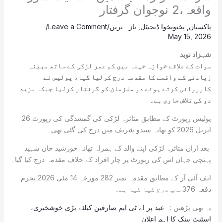
واقعہ،2 نوجوان گرفتار
پاکستان
,
پختونخوا ڈیجیٹل
,
تازہ ترین
/
Leave a Comment
/
May 15, 2026
شہزاد نوید
سوات کے علاقے خوازہ خیلہ میں کم عمر لڑکی کے ساتھ مبینہ
زیادتی کے واقعے کا مقدمہ درج کرلیا گیا، پولیس نے
کارروائی کرتے ہوئے دو ملزمان کو گرفتار کرلیا جبکہ مزید
دو کی تلاش جاری ہے۔
پولیس رپورٹ کے مطابق متاثرہ لڑکی کی گمشدگی کی رپورٹ 26
اپریل 2026 کو تھانہ سیدو شریف میں درج کی گئی تھی۔
بعد ازاں متاثرہ لڑکی اپنے والد کے ہمراہ تھانہ خورشید خان شہید
پہنچی جہاں اس کی رپورٹ پر چار افراد کے خلاف مقدمہ درج کیا گیا۔
ایف آئی آر کے مطابق مقدمہ نمبر 282 مورخہ 14 مئی 2026 بجرم
دفعہ 376 ت پ درج کیا گیا ہے۔
یہ بھی پڑھیں :
عید پر اے ٹی ایم صارفین کیلئے بڑی خوشخبری،
اسٹیٹ بینک کا اہم اعلان