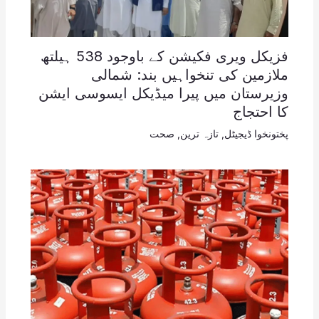
فزیکل ویری فکیشن کے باوجود 538 ہیلتھ
ملازمین کی تنخواہیں بند: شمالی
وزیرستان میں پیرا میڈیکل ایسوسی ایشن
کا احتجاج
پختونخوا ڈیجیٹل
,
تازہ ترین
,
صحت