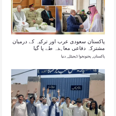
پاکستان سعودی عرب اور ترکیہ کے درمیان
مشترکہ دفاعی معاہدہ طے پا گیا
پاکستان
,
پختونخوا ڈیجیٹل
,
دنیا