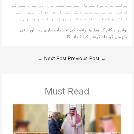
پولیس نے نامزد ملزمان میں سے نسیم خان اور جمال حسین کو
گرفتار کرلیا ہے جبکہ دیگر ملزمان فاروق اور شیراز کی
گرفتاری کے لیے مختلف علاقوں میں کارروائیاں جاری ہیں۔
پولیس حکام کے مطابق واقعے کی تحقیقات جاری ہیں اور باقی
ملزمان کو جلد گرفتار کرلیا جائے گا۔
→
Next Post
Previous Post
←
Must Read