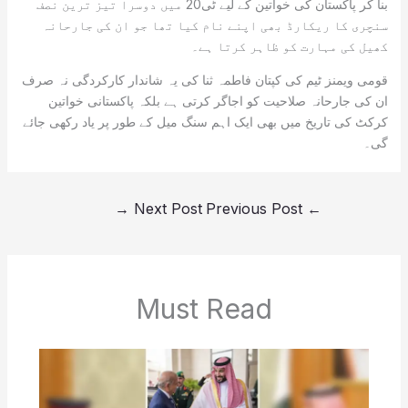
بنا کر پاکستان کی خواتین کے لیے ٹی20 میں دوسرا تیز ترین نصف
سنچری کا ریکارڈ بھی اپنے نام کیا تھا جو ان کی جارحانہ
کھیل کی مہارت کو ظاہر کرتا ہے۔
قومی ویمنز ٹیم کی کپتان فاطمہ ثنا کی یہ شاندار کارکردگی نہ صرف
ان کی جارحانہ صلاحیت کو اجاگر کرتی ہے بلکہ پاکستانی خواتین
کرکٹ کی تاریخ میں بھی ایک اہم سنگ میل کے طور پر یاد رکھی جائے
گی۔
→
Next Post
Previous Post
←
Must Read