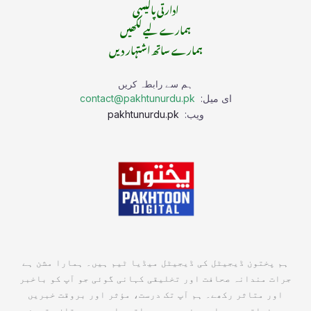
ادارتی پالیسی
ہمارے لیے لکھیں
ہمارے ساتھ اشتہار دیں
ہم سے رابطہ کریں
ای میل:
contact@pakhtunurdu.pk
ویب:
pakhtunurdu.pk
ہم پختون ڈیجیٹل کی ڈیجیٹل میڈیا ٹیم ہیں۔ ہمارا مشن ہے
جرات مندانہ صحافت اور تخلیقی کہانی گوئی جو آپ کو باخبر
اور متاثر رکھے۔ ہم آپ تک درست، مؤثر اور بروقت خبریں
پہنچاتے ہیں, ایسی خبریں جو واقعی اہم ہیں۔ تازہ ترین