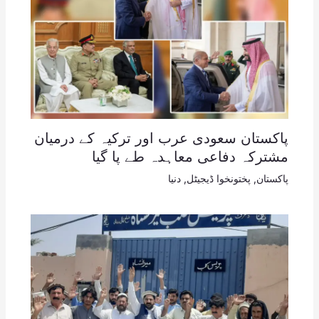
پاکستان سعودی عرب اور ترکیہ کے درمیان
مشترکہ دفاعی معاہدہ طے پا گیا
پاکستان
,
پختونخوا ڈیجیٹل
,
دنیا