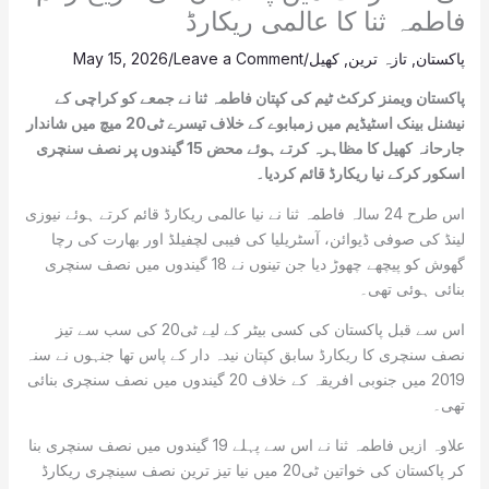
فاطمہ ثنا کا عالمی ریکارڈ
پاکستان
,
تازہ ترین
,
کھیل
/
Leave a Comment
/
May 15, 2026
پاکستان ویمنز کرکٹ ٹیم کی کپتان فاطمہ ثنا نے جمعے کو کراچی کے
نیشنل بینک اسٹیڈیم میں زمبابوے کے خلاف تیسرے ٹی20 میچ میں شاندار
جارحانہ کھیل کا مظاہرہ کرتے ہوئے محض 15 گیندوں پر نصف سنچری
اسکور کرکے نیا ریکارڈ قائم کردیا۔
اس طرح 24 سالہ فاطمہ ثنا نے نیا عالمی ریکارڈ قائم کرتے ہوئے نیوزی
لینڈ کی صوفی ڈیوائن، آسٹریلیا کی فیبی لچفیلڈ اور بھارت کی رچا
گھوش کو پیچھے چھوڑ دیا جن تینوں نے 18 گیندوں میں نصف سنچری
بنائی ہوئی تھی۔
اس سے قبل پاکستان کی کسی بیٹر کے لیے ٹی20 کی سب سے تیز
نصف سنچری کا ریکارڈ سابق کپتان نیدہ دار کے پاس تھا جنہوں نے سنہ
2019 میں جنوبی افریقہ کے خلاف 20 گیندوں میں نصف سنچری بنائی
تھی۔
علاوہ ازیں فاطمہ ثنا نے اس سے پہلے 19 گیندوں میں نصف سنچری بنا
کر پاکستان کی خواتین ٹی20 میں نیا تیز ترین نصف سینچری ریکارڈ