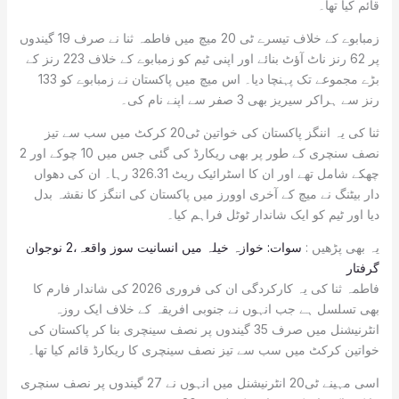
قائم کیا تھا۔
زمبابوے کے خلاف تیسرے ٹی 20 میچ میں فاطمہ ثنا نے صرف 19 گیندوں
پر 62 رنز ناٹ آؤٹ بنائے اور اپنی ٹیم کو زمبابوے کے خلاف 223 رنز کے
بڑے مجموعے تک پہنچا دیا۔ اس میچ میں پاکستان نے زمبابوے کو 133
رنز سے ہراکر سیریز بھی 3 صفر سے اپنے نام کی۔
ثنا کی یہ اننگز پاکستان کی خواتین ٹی20 کرکٹ میں سب سے تیز
نصف سنچری کے طور پر بھی ریکارڈ کی گئی جس میں 10 چوکے اور 2
چھکے شامل تھے اور ان کا اسٹرائیک ریٹ 326.31 رہا۔ ان کی دھواں
دار بیٹنگ نے میچ کے آخری اوورز میں پاکستان کی اننگز کا نقشہ بدل
دیا اور ٹیم کو ایک شاندار ٹوٹل فراہم کیا۔
یہ بھی پڑھیں :
سوات: خوازہ خیلہ میں انسانیت سوز واقعہ،2 نوجوان
گرفتار
فاطمہ ثنا کی یہ کارکردگی ان کی فروری 2026 کی شاندار فارم کا
بھی تسلسل ہے جب انہوں نے جنوبی افریقہ کے خلاف ایک روزہ
انٹرنیشنل میں صرف 35 گیندوں پر نصف سینچری بنا کر پاکستان کی
خواتین کرکٹ میں سب سے تیز نصف سینچری کا ریکارڈ قائم کیا تھا۔
اسی مہینے ٹی20 انٹرنیشنل میں انہوں نے 27 گیندوں پر نصف سنچری