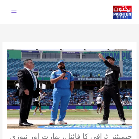
Ski
t
conten
چیمپئنز ٹرافی کا فائنل، بھارت اور نیوزی