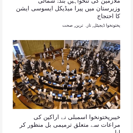
ملازمین کی تنخواہیں بند: شمالی
وزیرستان میں پیرا میڈیکل ایسوسی ایشن
کا احتجاج
پختونخوا ڈیجیٹل
,
تازہ ترین
,
صحت
خیبرپختونخوا اسمبلی نے اراکین کی
مراعات سے متعلق ترمیمی بل منظور کر
لیا