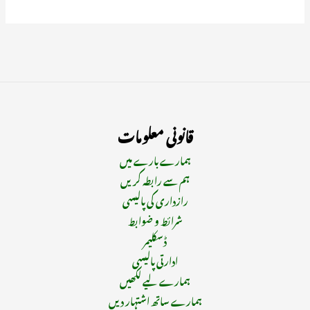
قانونی معلومات
ہمارے بارے میں
ہم سے رابطہ کریں
رازداری کی پالیسی
شرائط و ضوابط
ڈسکلیمر
ادارتی پالیسی
ہمارے لیے لکھیں
ہمارے ساتھ اشتہار دیں