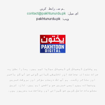
ہم سے رابطہ کریں
ای میل:
contact@pakhtunurdu.pk
ویب:
pakhtunurdu.pk
ہم پختون ڈیجیٹل کی ڈیجیٹل میڈیا ٹیم ہیں۔ ہمارا مشن ہے
جرات مندانہ صحافت اور تخلیقی کہانی گوئی جو آپ کو باخبر
اور متاثر رکھے۔ ہم آپ تک درست، مؤثر اور بروقت خبریں
پہنچاتے ہیں, ایسی خبریں جو واقعی اہم ہیں۔ تازہ ترین
معلومات حاصل کریں جو گہرائی اور وضاحت سے بھرپور ہوں۔