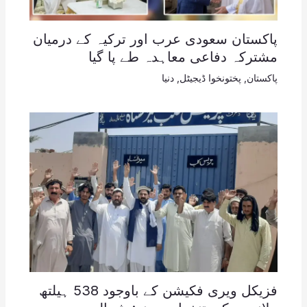
پاکستان سعودی عرب اور ترکیہ کے درمیان
مشترکہ دفاعی معاہدہ طے پا گیا
پاکستان
,
پختونخوا ڈیجیٹل
,
دنیا
فزیکل ویری فکیشن کے باوجود 538 ہیلتھ