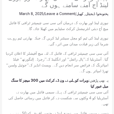
لینڈ آج آمنے سامنے ہوں گے
پختونخوا ڈیجیٹل
,
کھیل
/
Leave a Comment
/
March 8, 2025
نیوزی لینڈ اور بھارت کے درمیان آئی سی سی چیمپئنز ٹرافی کا فائنل
میچ آج دبئی انٹرنیشنل کرکٹ سٹیڈیم میں کھیلا جائے گا۔
نیوزی لینڈ کی ٹیم کو مچل سینٹنر لیڈ کریں گے جبکہ بھارتی ٹیم روہت
شرما کی زیر قیادت میدان میں اترے گی۔
آئی سی سی چیمپئنز ٹرافی کے فائنل کے لئے میچ آفیشلز کا اعلان کردیا
گیا۔ آسٹریلیا کے’’پال رائفل‘‘ اور انگلینڈ کے’’رچرڈ۔ اِلنگورتھ‘‘ فیلڈ
امپائرنگ کے فرائض سر انجام دیں گے۔ ویسٹ انڈیز کے’’جوئیل ولسن‘‘
تھرڈ امپائر ہوں گے۔
یہ بھی پڑھیں:
ویرات کوہلی نے ون ڈے کرکٹ میں 300 میچز کا سنگ
میل عبور کیا
آئی سی سی چیمپئنز ٹرافی کے پہلے سیمی فائنل میں بھارت نے
آسٹریلیا کو 4 وکٹوں سے شکست دے کر فائنل میں رسائی حاصل کی
تھی۔
دوسرے سیمی فائنل میں نیوزی لینڈ نے جنوبی افریقہ کو 50 رنز سے