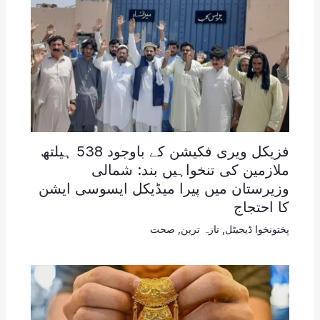
فزیکل ویری فکیشن کے باوجود 538 ہیلتھ
ملازمین کی تنخواہیں بند: شمالی
وزیرستان میں پیرا میڈیکل ایسوسی ایشن
کا احتجاج
پختونخوا ڈیجیٹل
,
تازہ ترین
,
صحت