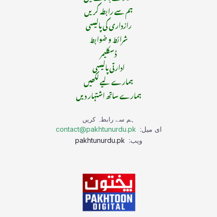
ہم سے رابطہ کریں
رازداری کی پالیسی
شرائط و ضوابط
ڈسکلیمر
ادارتی پالیسی
ہمارے لیے لکھیں
ہمارے ساتھ اشتہار دیں
ہم سے رابطہ کریں
ای میل:
contact@pakhtunurdu.pk
ویب:
pakhtunurdu.pk