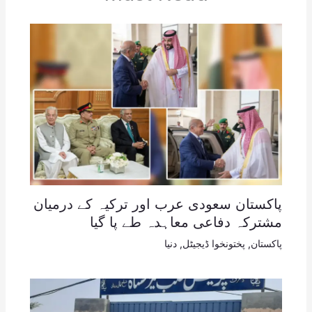
پاکستان سعودی عرب اور ترکیہ کے درمیان
مشترکہ دفاعی معاہدہ طے پا گیا
پاکستان
,
پختونخوا ڈیجیٹل
,
دنیا