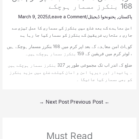
168 بنکرز مسمار ہوچکے
پاکستان
,
پختونخوا ڈیجیٹل
/
Leave a Comment
/
March 9, 2025
امن معاہدے کے بعد ضلع میں بنکرز کی مسماری کا عمل تیزی سے
جاری ، متحارب فریقین کے بنکرز کو مسمار کیا جا رہا ہے
کوہاٹ امن معاہدے کے بعد اپر کرم میں 168 بنکرز مسمار ہوچکے ہیں
، لوئر کرم میں فریقین کے 159 بنکرز مسمار ہوچکے ہیں۔
ضلع کے اندر اب تک مجموعی طور پر 327 بنکرز مسمار ہوچکے ہیں
۔ پائیدار اور دیرپا امن و امان کیلئے ضلع میں مزید بنکرز
کو بھی مسمار کیا جائیگا ۔
→
Next Post
Previous Post
←
Must Read