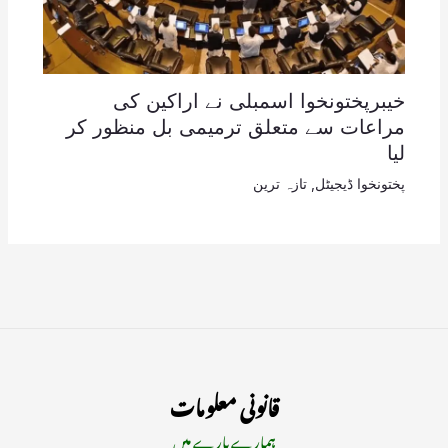
خیبرپختونخوا اسمبلی نے اراکین کی
مراعات سے متعلق ترمیمی بل منظور کر
لیا
پختونخوا ڈیجیٹل
,
تازہ ترین
قانونی معلومات
ہمارے بارے میں