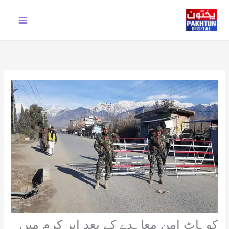
Ski
t
conten
کوہاٹ امن معاہدے کے بعد اپر کرم میں