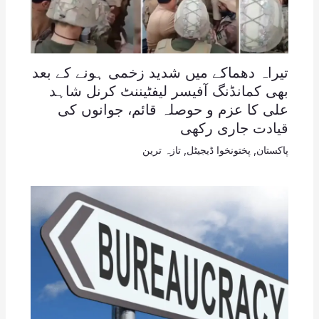
تیراہ دھماکے میں شدید زخمی ہونے کے بعد
بھی کمانڈنگ آفیسر لیفٹیننٹ کرنل شاہد
علی کا عزم و حوصلہ قائم، جوانوں کی
قیادت جاری رکھی
پاکستان
,
پختونخوا ڈیجیٹل
,
تازہ ترین