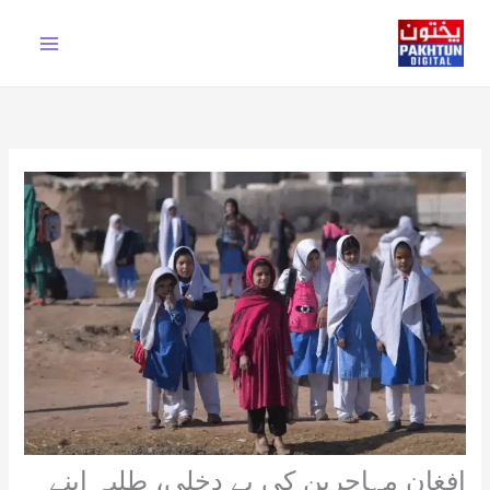
Ski
t
conten
افغان مہاجرین کی بے دخلی، طلبہ اپنے