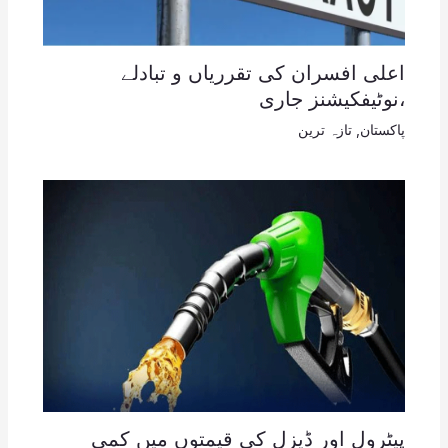
اعلی افسران کی تقرریاں و تبادلے
،نوٹیفکیشنز جاری
پاکستان
,
تازہ ترین
پیٹرول اور ڈیزل کی قیمتوں میں کمی