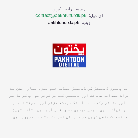
ہم سے رابطہ کریں
ای میل:
contact@pakhtunurdu.pk
ویب:
pakhtunurdu.pk
ہم پختون ڈیجیٹل کی ڈیجیٹل میڈیا ٹیم ہیں۔ ہمارا مشن ہے
جرات مندانہ صحافت اور تخلیقی کہانی گوئی جو آپ کو باخبر
اور متاثر رکھے۔ ہم آپ تک درست، مؤثر اور بروقت خبریں
پہنچاتے ہیں, ایسی خبریں جو واقعی اہم ہیں۔ تازہ ترین
معلومات حاصل کریں جو گہرائی اور وضاحت سے بھرپور ہوں۔