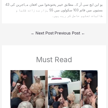
یو این ایچ سی آر کے مطابق خیبر پختونخوا میں افغان مہاجرین کی 43
بستیوں میں قائم 103 سکولوں میں 55 ہزار سے زائد طلبا و
طالبات تعلیم حاصل کر رہے ہیں۔
→
Next Post
Previous Post
←
Must Read