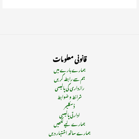
قانونی معلومات
ہمارے بارے میں
ہم سے رابطہ کریں
رازداری کی پالیسی
شرائط و ضوابط
ڈسکلیمر
ادارتی پالیسی
ہمارے لیے لکھیں
ہمارے ساتھ اشتہار دیں