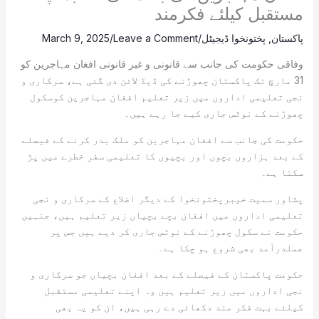
مستقبل کیلئے فکرمند
پاکستان
,
پختونخوا ڈیجیٹل
/
Leave a Comment
/
March 9, 2025
وفاقی حکومت کی جانب سے قانونی و غیر قانونی افغان مہاجرین کو
31 مارچ تک پاکستان چھوڑنے کی ڈیڈ لائن دی گئی ہے، سرکاری و
نجی تعلیمی اداروں میں زیر تعلیم افغان مہاجرین کوسکول
چھوڑنے کے نوٹس جاری کیے جا رہے ہیں۔
حکومت کی جانب سے افغان مہاجرین کو ملک بدر کرنے کے فیصلے
کے بعد ہزاروں بچوں اور بچیوں کا تعلیمی سفر خطرے میں پڑ
سکتا ہے۔
پشاور سمیت خیبرپختونخوا کے دیگر اضلاع کے سرکاری و نجی
تعلیمی اداروں میں افغان بچے بچیاں زیر تعلیم ہیں، جنہیں
حکومت نے سکول چھوڑنے کے نوٹس جاری کر دیے ہیں جس پر
عملدرآمد بھی شروع ہو چکا ہے۔
حکومت پاکستان کے فیصلے کے بعد افغان بچیاں جو سرکاری و
نجی اداروں میں زیر تعلیم ہیں وہ اپنے تعلیمی مستقبل
کیلئے بہت فکر مند دکھائی دے رہی ہیں، ان کو یہ بھی