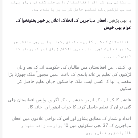
پریشانی ہیں کہ اگر افغانستان واپس چلے گئے تو وہاں پہلے
سے ہی لڑکیوں کے تعلیم حاصل کرنے پر پابندی ہے۔
یہ بھی پڑھیں:
افغان مہاجرین کے انخلاکے اعلان پر خیبر پختونخوا کے
عوام بھی خوش
افغانستان کے شہر کابل سے تعلق رکھنے والی بچی عائشہ جو
پشاور کے ایک نجی ادارے میں انگلش زبان اور کمپیوٹر کا
کورس کر رہی ہے
وہ کہتی ہیں افغانستان میں طالبان کی حکومت آنے کے بعد وہاں
لڑکیوں کی تعلیم پر عائد پابندی کے باعث ہمیں مجبوراً ملک چھوڑنا پڑا
مقصد یہ تھا کہ کسی ایسے ملک جا سکوں جہاں تعلیم حاصل کر
سکوں
عائشہ کا کہنا ہے کہ انہیں خدشہ ہے کہ اگر وہ واپس افغانستان چلی
گئی تو ان کا تعلیم حاصل کرنے کا خواب ادھورا رہ جائے گا۔
اعداد و شمار کے مطابق پشاور اور اس کے نواحی علاقوں میں افغان
مہاجرین کے 37 نجی سکولوں میں 10 ہزار سے زائد طلبا و
طالبات زیر تعلیم ہیں۔