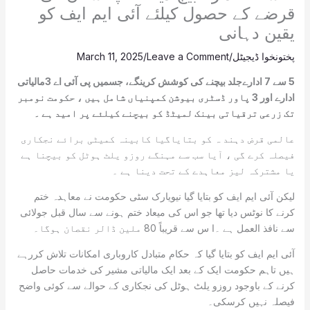
قرضے کے حصول کیلئے آئی ایم ایف کو
یقین دہانی
پختونخوا ڈیجیٹل
/
Leave a Comment
/
March 11, 2025
5 سے 7 ادارےجلد بیچنے کی کوشش کرینگے، جسمیں پی آئی اے 3مالیاتی
ادارے اور 3 پاور ڈسٹری بیوشن کمپنیاں شامل ہیں ، حکومت نومبر
تک زرعی ترقیاتی بینک لمیٹڈ کو بیچنے کیلئے پر امید ہے ۔
عالمی قرض دہند ہ کو بتایاگیا کابینہ کمیٹی برائے نجکاری
فیصلہ کرے گی ، آیا سب سے مہنگے روزو یلٹ ہوٹل کو بیچنا ہے
یا مشترکہ لیز معاہدے کے تحت دینا ہے ۔
لیکن آئی ایم ایف کو بتایا گیا نیویارک سٹی حکومت نے معاہدہ ختم
کرنے کا نوٹس دیا تھا جو اس کی میعاد ختم ہونے سے سال قبل جولائی
سے نافذ العمل ہے ۔ا س سے قریباً 80 ملین ڈالر نقصان ہوگا۔
آئی ایم ایف کو بتایا گیا کہ حکام متبادل کاروباری امکانات تلاش کررہے
ہیں تاہم حکومت ایک کے بعد ایک مالیاتی مشیر کی خدمات حاصل
کرنے کے باوجود روزو یلٹ ہوٹل کی نجکاری کے حوالے سے کوئی واضح
فیصلہ نہیں کرسکی۔