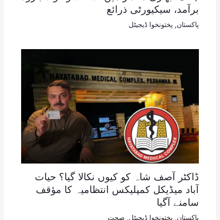
برآمد، سیکیورٹی ذرائع
پاکستان
,
پختونخوا ڈیجیٹل
ڈاکٹر آصف شاہ کو کیوں نکالا گیا؟ حیات
آباد میڈیکل کمپلیکس انتظامیہ کا مؤقف
سامنے آگیا
پاکستان
,
پختونخوا ڈیجیٹل
,
صحت