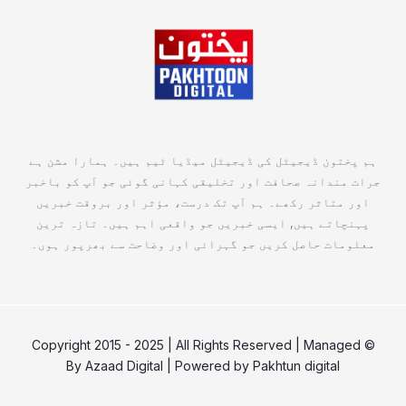
ہم پختون ڈیجیٹل کی ڈیجیٹل میڈیا ٹیم ہیں۔ ہمارا مشن ہے
جرات مندانہ صحافت اور تخلیقی کہانی گوئی جو آپ کو باخبر
اور متاثر رکھے۔ ہم آپ تک درست، مؤثر اور بروقت خبریں
پہنچاتے ہیں, ایسی خبریں جو واقعی اہم ہیں۔ تازہ ترین
معلومات حاصل کریں جو گہرائی اور وضاحت سے بھرپور ہوں۔
© Copyright 2015 - 2025 | All Rights Reserved | Managed
By
Azaad Digital
| Powered by
Pakhtun digital