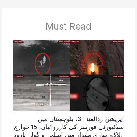
Must Read
آپریشن ردالفتنہ 3، بلوچستان میں
سیکیورٹی فورسز کی کارروائیاں، 15 خوارج
ہلاک، بھاری مقدار میں اسلحہ و گولہ بارود