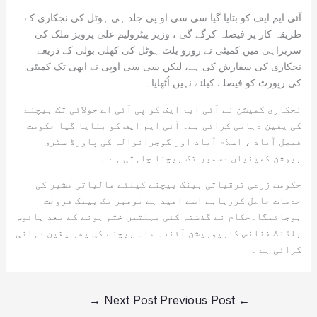
آئی ایم ایف کو بتایا گیا سی سی او پی جلد ہی ہوٹل کی نجکاری کے
طریقہ کار پر فیصلہ کرگے گی ، وزیر پیٹرولیم علی پرویز ملک کی
سربراہی میں کمیٹی نے روزو یلٹ ہوٹل کی کھلی بولی کے ذریعے
نجکاری کی سفارش کی ہے، لیکن سی سی اوپی نے ابھی تک کمیٹی
کی رپورٹ کو فیصلے کیلئے نہیں اُٹھایا۔
نجکاری کمیشن نے آئی ایم ایف کو پی آئی اے جولائی تک بیچنے
کی یقین دہانی کرائی ہے۔ آئی ایم ایف کو بتایا گیا حکومت
فیصل آباد ، اسلام آباد اور گوجرانوالہ کی پاورڈ سٹری
بیوشن کمپنیاں دسمبر تک بیچنا چاہتی ہے ۔
حکومت زرعی ترقیاتی بینک بیچنے کیلئے مالیاتی مشیر کی
خدمات حاصل کررہاہے اسے امید ہے نومبر تک بینک فروخت
ہوجائیگا۔حکام نے گذشتہ کئی مہلتیں ختم ہونے کے بعد ہائوس
بلڈنگ فنانس کارپوریشن آئندہ ماہ بیچنے کی پھر یقین دہانی
کرائی ہے ۔
→
Next Post
Previous Post
←