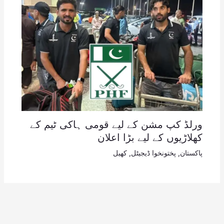
ورلڈ کپ مشن کے لیے قومی ہاکی ٹیم کے
کھلاڑیوں کے لیے بڑا اعلان
پاکستان
,
پختونخوا ڈیجیٹل
,
کھیل