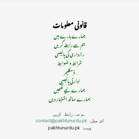
قانونی معلومات
ہمارے بارے میں
ہم سے رابطہ کریں
رازداری کی پالیسی
شرائط و ضوابط
ڈسکلیمر
ادارتی پالیسی
ہمارے لیے لکھیں
ہمارے ساتھ اشتہار دیں
ہم سے رابطہ کریں
ای میل:
contact@pakhtunurdu.pk
ویب:
pakhtunurdu.pk