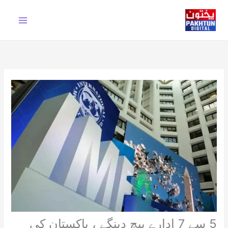
Ski
t
conten
5 سے 7 ادارے بیچ دینگے ، پاکستان کی