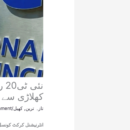
نئ
کھلاڑی سے 
تازہ ترین
,
کھیل
/
mment