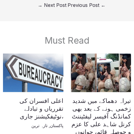
→
Next Post
Previous Post
←
Must Read
تیراہ دھماکے میں شدید
اعلی افسران کی
زخمی ہونے کے بعد بھی
تقرریاں و تبادلے
کمانڈنگ آفیسر لیفٹیننٹ
،نوٹیفکیشنز جاری
کرنل شاہد علی کا عزم
پاکستان
,
تازہ ترین
و حوصلہ قائم، جوانوں