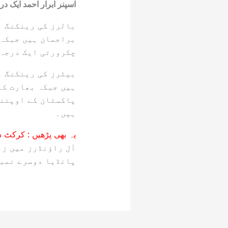
اسپنر ابرار احمد ایک درجے ترق
بالرز کی رینکنگ م
براجمان ہیں جبکہ 
چکرورتی ایک درجہ 
بیٹرز کی رینکنگ م
ہیں جبکہ بھارت کے
پاکستان کے اوپننگ
ہیں۔
یہ بھی پڑھیں :
کرکٹ شائقین
آل راؤنڈرز میں 
پانڈیا دوسرے نمبر