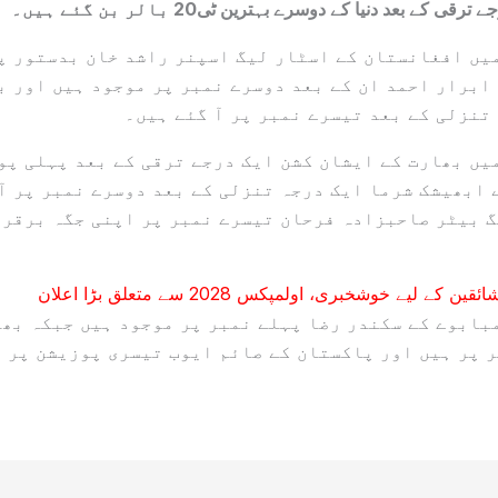
ی کے بعد دنیا کے دوسرے بہترین ٹی20 بالر بن گئے ہیں۔
یں افغانستان کے اسٹار لیگ اسپنر راشد خان بدستور پ
ابرار احمد ان کے بعد دوسرے نمبر پر موجود ہیں اور ب
تنزلی کے بعد تیسرے نمبر پر آ گئے ہیں۔
یں بھارت کے ایشان کشن ایک درجے ترقی کے بعد پہلی پوز
 ابھیشک شرما ایک درجہ تنزلی کے بعد دوسرے نمبر پر آ
 بیٹر صاحبزادہ فرحان تیسرے نمبر پر اپنی جگہ برقرا
 کے لیے خوشخبری، اولمپکس 2028 سے متعلق بڑا اعلان
زمبابوے کے سکندر رضا پہلے نمبر پر موجود ہیں جبکہ بھ
 پر ہیں اور پاکستان کے صائم ایوب تیسری پوزیشن پر 