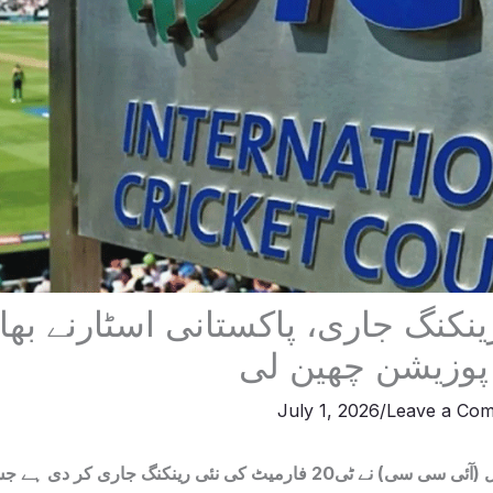
ی ٹی20 رینکنگ جاری، پاکستانی اسٹارنے بھ
پوزیشن چھین لی
July 1, 2026
/
Leave a Co
انٹرنیشنل کرکٹ کونسل (آئی سی سی) نے ٹی20 فارمیٹ کی نئی رینکنگ جار