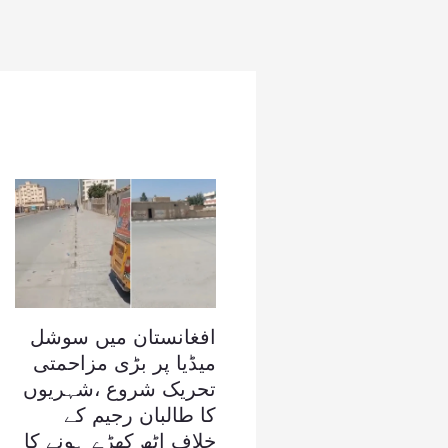
افغانستان میں سوشل
میڈیا پر بڑی مزاحمتی
تحریک شروع ،شہریوں
کا طالبان رجیم کے
خلاف اٹھ کھڑے ہونے کا