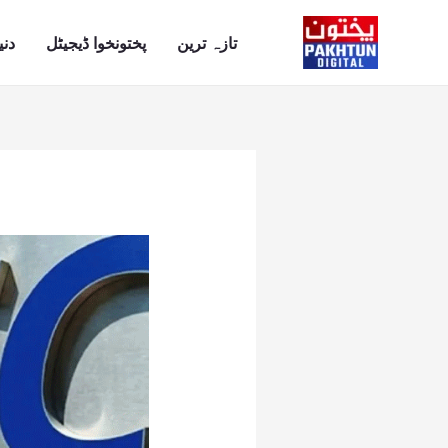
Ski
t
تازہ ترین
پختونخوا ڈیجیٹل
دنی
conten