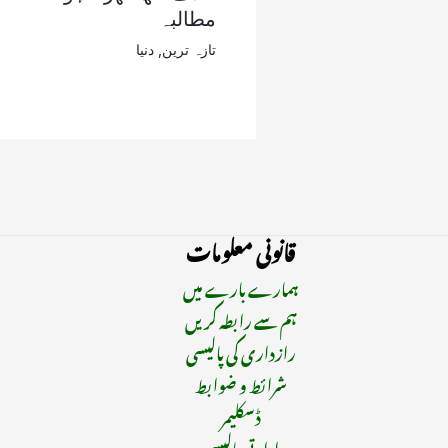
مطالبہ
تازہ ترین
,
دنیا
قانونی معلومات
ہمارے بارے میں
ہم سے رابطہ کریں
رازداری کی پالیسی
شرائط و ضوابط
ڈسکلیمر
ادارتی پالیسی