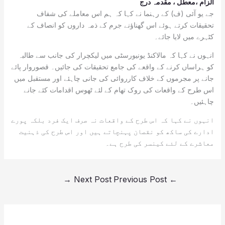
الزام ،معطل ، مقدمہ درج
جے یو آئی (ف) کے رہنما نے کہا کہ ہم اس معاملے کی شفاف
تحقیقات کرتے ہوئے اس گھناؤنے جرم کے ذمہ داروں کو انصاف کے
کٹہرے میں لایا جائے۔
انہوں نے کہا کہ مالاکنڈ یونیورسٹی میں لیکچرار کی جانب سے طالبہ
کو ہراساں کرنے کے واقعے کی جامع تحقیقات کی جائیں۔ قصوروار پائے
جانے پر مجرموں کے خلاف کارروائی کی جانی چاہئے اور مستقبل میں
اس طرح کے واقعات کی روک تھام کے لئے ٹھوس اقدامات کئے جانے
چاہئیں۔
انہوں نے کہا کہ اس طرح کے واقعات نہ صرف ایک فرد بلکہ پورے
ادارے کی ساکھ کو نقصان پہنچاتے ہیں اور اس طرح کی ذہنیت
معاشرے کے لئے کینسر کی طرح ہے۔
→
Next Post
Previous Post
←