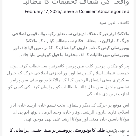
واقعہ کی شفاف تحقیقات کا مطالبہ
February 17, 2025
/
Leave a Comment
/
Uncategorized
کاشف الدین سید
مالاکنڈ: لوئر دیر کے علاقے ادینزئی سے تعلق رکھنے والے قومی اصلاحی
جرگے کے اراکین نے متعلقہ حکام سے مطالبہ کیا ہے کہ مالاکنڈ
یونیورسٹی کیس کے ذمہ داروں کو انصاف کے کٹہرے میں لایا جائے اور
یونیورسٹی میں طالبات کے لئے محفوظ ماحول کو یقینی بنایا جائے۔
پیر کو چکدرہ پریس کلب میں پریس کانفرنس سے خطاب کرتے ہوئے
جمعیت علمائے اسلام کے رہنما اور اور ادینزئی اصلاحی جرگہ کے جنرل
سیکرٹری مفتی اشفاق الرحمن کہا کہ مالاکنڈ یونیورسٹی میں پرامن
تعلیمی ماحول میں خلل ڈالنے یا طالبات کو ہراساں کرنے کی کسی کو
اجازت نہیں دی جائے گی۔
اس موقع پر جرگے کے دیگر رہنماؤں بخت نسیم خان، ارشد خان، ایاز
اسلام، قاری ہارون الرشید، وقار خان، وحید الزمان، یوتھ ایم پی اے
مولانا یاسین جان مدنی اور مولانا ارشد علی بھی موجود تھے۔
یہ بھی پڑھیں:
طلبہ کا یونیورسٹی پروفیسر پر مبینہ جنسی ہراسانی کا