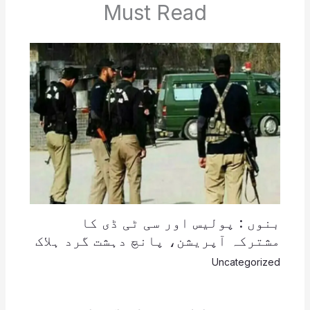
Must Read
بنوں : پولیس اور سی ٹی ڈی کا
مشترکہ آپریشن، پانچ دہشت گرد ہلاک
Uncategorized