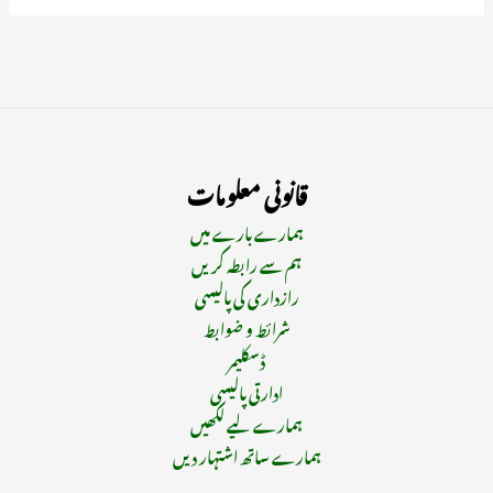
قانونی معلومات
ہمارے بارے میں
ہم سے رابطہ کریں
رازداری کی پالیسی
شرائط و ضوابط
ڈسکلیمر
ادارتی پالیسی
ہمارے لیے لکھیں
ہمارے ساتھ اشتہار دیں