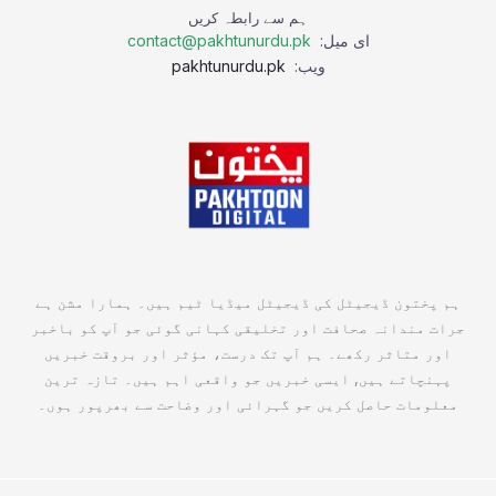
ہم سے رابطہ کریں
ای میل:
contact@pakhtunurdu.pk
ویب:
pakhtunurdu.pk
ہم پختون ڈیجیٹل کی ڈیجیٹل میڈیا ٹیم ہیں۔ ہمارا مشن ہے
جرات مندانہ صحافت اور تخلیقی کہانی گوئی جو آپ کو باخبر
اور متاثر رکھے۔ ہم آپ تک درست، مؤثر اور بروقت خبریں
پہنچاتے ہیں, ایسی خبریں جو واقعی اہم ہیں۔ تازہ ترین
معلومات حاصل کریں جو گہرائی اور وضاحت سے بھرپور ہوں۔