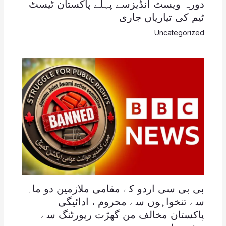
دورہ ویسٹ انڈیزسے پہلے پاکستان ٹیسٹ
ٹیم کی تیاریاں جاری
Uncategorized
بی بی سی اردو کے مقامی ملازمین دو ماہ
سے تنخواہوں سے محروم ، ادائیگی
پاکستان مخالف من گھڑت رپورٹنگ سے