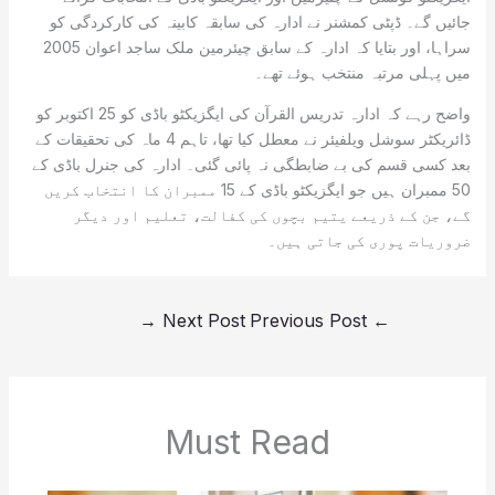
جائیں گے۔ ڈپٹی کمشنر نے ادارہ کی سابقہ کابینہ کی کارکردگی کو
سراہا، اور بتایا کہ ادارہ کے سابق چیئرمین ملک ساجد اعوان 2005
میں پہلی مرتبہ منتخب ہوئے تھے۔
واضح رہے کہ ادارہ تدریس القرآن کی ایگزیکٹو باڈی کو 25 اکتوبر کو
ڈائریکٹر سوشل ویلفیئر نے معطل کیا تھا، تاہم 4 ماہ کی تحقیقات کے
بعد کسی قسم کی بے ضابطگی نہ پائی گئی۔ ادارہ کی جنرل باڈی کے
50 ممبران ہیں جو ایگزیکٹو باڈی کے 15 ممبران کا انتخاب کریں
گے، جن کے ذریعے یتیم بچوں کی کفالت، تعلیم اور دیگر
ضروریات پوری کی جاتی ہیں۔
→
Next Post
Previous Post
←
Must Read