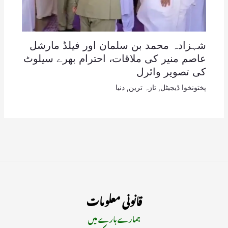
شہزادہ محمد بن سلمان اور فیلڈ مارشل
عاصم منیر کی ملاقات، احترام بھرے سیلوٹ
کی تصویر وائرل
پختونخوا ڈیجیٹل
,
تازہ ترین
,
دنیا
قانونی معلومات
ہمارے بارے میں