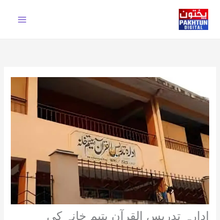
Ski
t
conten
ادارہ تدریس القرآن یتیم خانہ کی