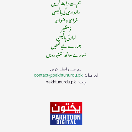
ہم سے رابطہ کریں
رازداری کی پالیسی
شرائط و ضوابط
ڈسکلیمر
ادارتی پالیسی
ہمارے لیے لکھیں
ہمارے ساتھ اشتہار دیں
ہم سے رابطہ کریں
ای میل:
contact@pakhtunurdu.pk
ویب:
pakhtunurdu.pk