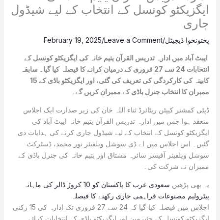
ایگزیکٹو کونسل کے انتخاب کے لیے شیڈول
جاری
پختونخوا ڈیجیٹل
/
Leave a Comment
/
February 19, 2025
ایبٹ آباد میں ادارہ تدریس القرآن یتیم خانہ کی ایگزیکٹو کونسل کے
انتخابات 24 سے 27 فروری کے درمیان کرانے کا فیصلہ کیا گیا۔ سابقہ
کابینہ کی کارکردگی کی تعریف کی گئی، اور ایگزیکٹو باڈی کے 15
ممبران کا انتخاب جنرل باڈی کے ممبران کریں گے۔
ڈپٹی کمشنر کیپٹن ریٹائرڈ ثناء اللہ خان کی زیر صدارت ایک اجلاس
منعقد ہوا جس میں ادارہ تدریس القرآن یتیم خانہ ایبٹ آباد کی
ایگزیکٹو کونسل کے انتخاب کے لیے شیڈول جاری کرنے کی ہدایات دی
گئیں۔ اس اجلاس میں اے ڈی سوشل ویلفیئر نور محمد، ڈسٹرکٹ
سوشل ویلفیئر آفیسر سائرہ مشتاق اور یتیم خانہ کی جنرل باڈی کے
ممبران نے شرکت کی۔
یہ بھی پڑھیں
سعودی عرب کا پاکستان کو 10 کروڑ ڈالر کی ماہانہ
پیٹرولیم مصنوعات فراہمی جاری رکھنے کا فیصلہ
اجلاس میں فیصلہ کیا گیا کہ 24 سے 27 فروری تک ادارہ کی 15 رکنی
ایگزیکٹو کونسل کے چئیرمین اور ایگزیکٹو باڈی کے انتخابات کرائے