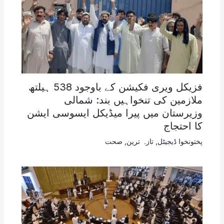
فزیکل ویری فکیشن کے باوجود 538 ہیلتھ
ملازمین کی تنخواہیں بند: شمالی
وزیرستان میں پیرا میڈیکل ایسوسی ایشن
کا احتجاج
پختونخوا ڈیجیٹل
,
تازہ ترین
,
صحت