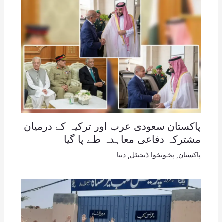
پاکستان سعودی عرب اور ترکیہ کے درمیان
مشترکہ دفاعی معاہدہ طے پا گیا
پاکستان
,
پختونخوا ڈیجیٹل
,
دنیا