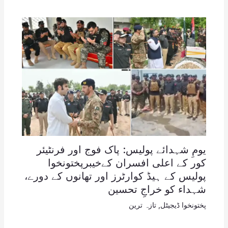
یومِ شہدائے پولیس: پاک فوج اور فرنٹیئر
کور کے اعلی افسران کےخیبرپختونخوا
پولیس کے ہیڈ کوارٹرز اور تھانوں کے دورے،
شہداء کو خراجِ تحسین
پختونخوا ڈیجیٹل
,
تازہ ترین