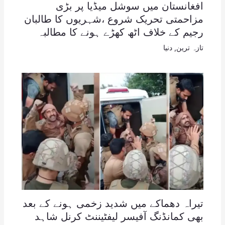
افغانستان میں سوشل میڈیا پر بڑی
مزاحمتی تحریک شروع ،شہریوں کا طالبان
رجیم کے خلاف اٹھ کھڑے ہونے کا مطالبہ
تازہ ترین
,
دنیا
تیراہ دھماکے میں شدید زخمی ہونے کے بعد
بھی کمانڈنگ آفیسر لیفٹیننٹ کرنل شاہد