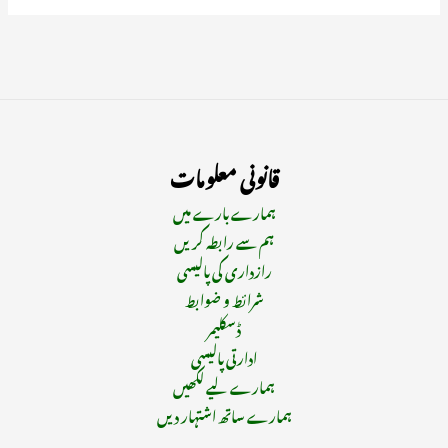
قانونی معلومات
ہمارے بارے میں
ہم سے رابطہ کریں
رازداری کی پالیسی
شرائط و ضوابط
ڈسکلیمر
ادارتی پالیسی
ہمارے لیے لکھیں
ہمارے ساتھ اشتہار دیں