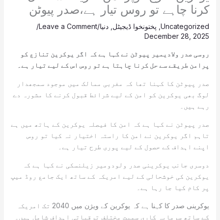
کرنا چاہے تو روس تیار ہے،صدر پیوٹن
Uncategorized
,
پختونخوا ڈیجیٹل
,
دنیا
/
Leave a Comment
/
December 28, 2025
روسی صدر ولادیمیر پیوٹن نے کہا ہے کہ اگر یوکرین تنازع کو
پرامن طریقے سے حل کرنا چاہتا ہے تو روس اس کے لیے تیار ہے۔
صدر پیوٹن کا کہنا تھا کہ مغربی ممالک میں موجود سمجھدار
لوگ بھی یوکرین کو امن کے لیے شرائط قبول کرنے کا مشورہ دے
رہے ہیں۔
صدر پیوٹن نے کہا ہے کہ امن کا فیصلہ یوکرین کے ہاتھ میں ہے
تاہم اگر یوکرین نے امن کا راستہ اختیار نہ کیا تو روس
اپنے اہداف کے حصول کے لیے پوری طرح تیار ہے۔
دوسری جانب یوکرینی صدر ولودومیر زیلنسکی نے کہا ہے کہ
یوکرین کی خوشحالی کے لیے امریکہ کے ساتھ ایک جامع روڈ میپ
پر کام کیا جا رہا ہے۔
یوکرینی صدر کا کہنا ہے کہ یوکرین کے ویژن میں 2040 تک امریکہ
کے ساتھ سرمایہ کاری سمیت مختلف ترقیاتی اہداف شامل ہیں۔