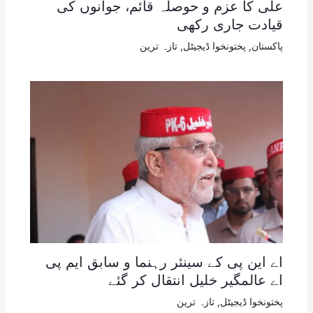
علی کا عزم و حوصلہ قائم، جوانوں کی
قیادت جاری رکھی
پاکستان
,
پختونخوا ڈیجیٹل
,
تازہ ترین
اے این پی کے سینئر رہنما و سابق ایم پی
اے عالمگیر خلیل انتقال کر گئے
پختونخوا ڈیجیٹل
,
تازہ ترین