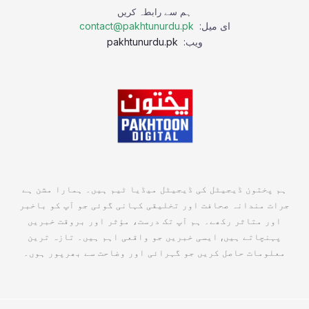
ہم سے رابطہ کریں
ای میل:
contact@pakhtunurdu.pk
ویب:
pakhtunurdu.pk
ہم پختون ڈیجیٹل کی ڈیجیٹل میڈیا ٹیم ہیں۔ ہمارا مشن ہے
جرات مندانہ صحافت اور تخلیقی کہانی گوئی جو آپ کو باخبر
اور متاثر رکھے۔ ہم آپ تک درست، مؤثر اور بروقت خبریں
پہنچاتے ہیں, ایسی خبریں جو واقعی اہم ہیں۔ تازہ ترین
معلومات حاصل کریں جو گہرائی اور وضاحت سے بھرپور ہوں۔