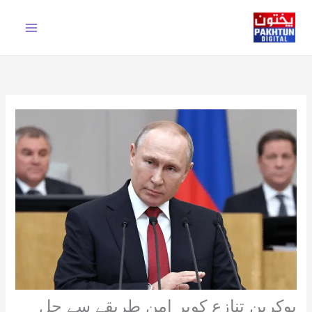
Ski
t
conten
یوکرین تنازع کوپر امن طریقے سے حل