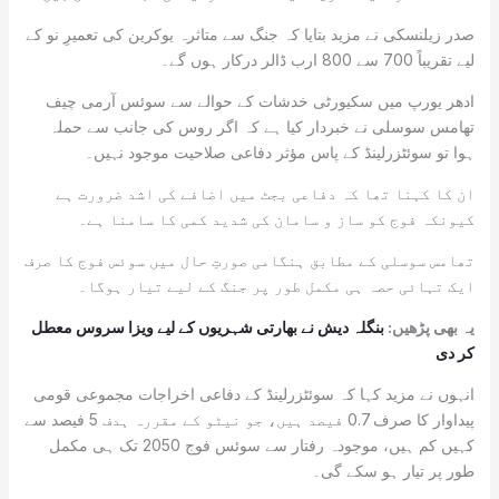
صدر زیلنسکی نے مزید بتایا کہ جنگ سے متاثرہ یوکرین کی تعمیرِ نو کے
لیے تقریباً 700 سے 800 ارب ڈالر درکار ہوں گے۔
ادھر یورپ میں سکیورٹی خدشات کے حوالے سے سوئس آرمی چیف
تھامس سوسلی نے خبردار کیا ہے کہ اگر روس کی جانب سے حملہ
ہوا تو سوئٹزرلینڈ کے پاس مؤثر دفاعی صلاحیت موجود نہیں۔
ان کا کہنا تھا کہ دفاعی بجٹ میں اضافے کی اشد ضرورت ہے
کیونکہ فوج کو ساز و سامان کی شدید کمی کا سامنا ہے۔
تھامس سوسلی کے مطابق ہنگامی صورتِ حال میں سوئس فوج کا صرف
ایک تہائی حصہ ہی مکمل طور پر جنگ کے لیے تیار ہوگا۔
یہ بھی پڑھیں:
بنگلہ دیش نے بھارتی شہریوں کے لیے ویزا سروس معطل
کر دی
انہوں نے مزید کہا کہ سوئٹزرلینڈ کے دفاعی اخراجات مجموعی قومی
پیداوار کا صرف 0.7 فیصد ہیں، جو نیٹو کے مقررہ ہدف 5 فیصد سے
کہیں کم ہیں، موجودہ رفتار سے سوئس فوج 2050 تک ہی مکمل
طور پر تیار ہو سکے گی۔