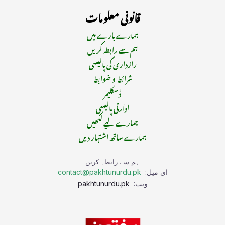
قانونی معلومات
ہمارے بارے میں
ہم سے رابطہ کریں
رازداری کی پالیسی
شرائط و ضوابط
ڈسکلیمر
ادارتی پالیسی
ہمارے لیے لکھیں
ہمارے ساتھ اشتہار دیں
ہم سے رابطہ کریں
ای میل:
contact@pakhtunurdu.pk
ویب:
pakhtunurdu.pk