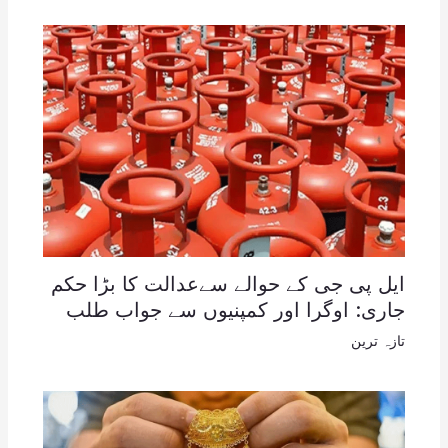
ایل پی جی کے حوالے سےعدالت کا بڑا حکم
جاری: اوگرا اور کمپنیوں سے جواب طلب
تازہ ترین