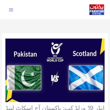
Ski
t
conten
انڈر 19 ورلڈ کپ: پاکستان آج اسکاٹ لینڈ