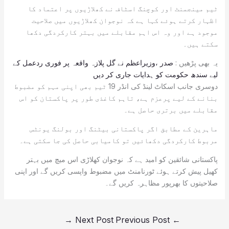
ٹیم مینجمنٹ اور کوچنگ اسٹاف نے کھلاڑیوں پر اعتماد کا
اظہار کرتے ہوئے کہا ہے کہ نوجوان کھلاڑیوں میں صلاحیت
موجود ہے اور وہ اس اہم مقابلے میں بہتر کارکردگی دکھا
سکتے ہیں۔
یہ بھی پڑھیں :
صدر ،وزیراعظم نے گل پلازہ واقعہ پر فوری ردعمل کے
لیے سندھ حکومت کو ہدایات جاری کر دیں
دوسری جانب اسکاٹ لینڈ کی انڈر 19 ٹیم بھی اپنی مہم کو مضبوط
بنانے کے لیے پرعزم ہے، تاہم کاغذی طور پر پاکستان کو اس
مقابلے میں برتری حاصل ہے۔
ماہرین کے مطابق اگر پاکستانی بیٹنگ اور بولنگ یونٹس
مربوط کارکردگی دکھائیں تو کامیابی حاصل کی جا سکتی ہے۔
پاکستانی شائقین کو امید ہے کہ نوجوان کھلاڑی اس میچ میں بہتر
کھیل پیش کرتے ہوئے ٹورنامنٹ میں مضبوط واپسی کریں گے اور اپنی
صلاحیتوں کا بھرپور مظاہرہ کریں گے۔
→
Next Post
Previous Post
←