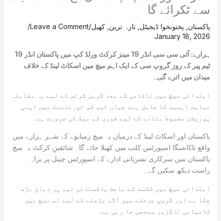
سے ٹکرائے گا
پاکستان
,
پختونخوا ڈیجیٹل
,
تازہ ترین
,
کھیل
/
Leave a Comment
/
January 18, 2026
ہرارے: آئی سی سی انڈر 19 مینز کرکٹ ورلڈ کپ میں پاکستان انڈر 19
ٹیم پیر کے روز گروپ سی کے ایک اہم میچ میں اسکاٹ لینڈ کے خلاف
میدان میں اترے گی۔
ابتدائی میچ میں ناکامی کے بعد گرین شرٹس کے لیے یہ مقابلہ
نہایت اہمیت کا حامل ہے، جہاں ٹیم کو ٹورنامنٹ میں اپنی
پوزیشن مضبوط بنانے کے لیے فوری کم بیک کی ضرورت ہے۔
پاکستان اور اسکاٹ لینڈ کے درمیان یہ میچ زمبابوے کے شہر ہرارے میں
واقع تاکاشنگا اسپورٹس کلب میں کھیلا جائے گا۔ شائقینِ کرکٹ یہ میچ
پاکستان میں سرکاری نشریاتی ادارے کے اسپورٹس چینل پر براہِ
راست دیکھ سکیں گے۔
ابتدائی میچ میں شکست کے باعث پاکستانی ٹیم پر دباؤ بڑھ
چکا ہے اور گروپ مرحلے میں آگے بڑھنے کے لیے اس میچ میں
کامیابی ناگزیر سمجھی جا رہی ہے۔