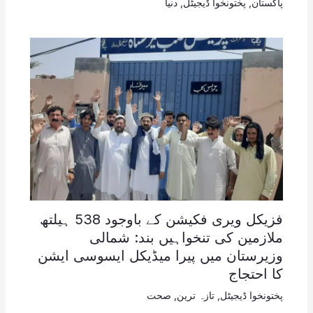
پاکستان
,
پختونخوا ڈیجیٹل
,
دنیا
فزیکل ویری فکیشن کے باوجود 538 ہیلتھ
ملازمین کی تنخواہیں بند: شمالی
وزیرستان میں پیرا میڈیکل ایسوسی ایشن
کا احتجاج
پختونخوا ڈیجیٹل
,
تازہ ترین
,
صحت