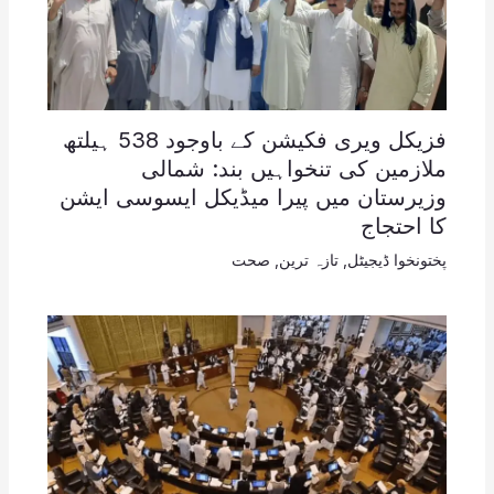
فزیکل ویری فکیشن کے باوجود 538 ہیلتھ
ملازمین کی تنخواہیں بند: شمالی
وزیرستان میں پیرا میڈیکل ایسوسی ایشن
کا احتجاج
پختونخوا ڈیجیٹل
,
تازہ ترین
,
صحت