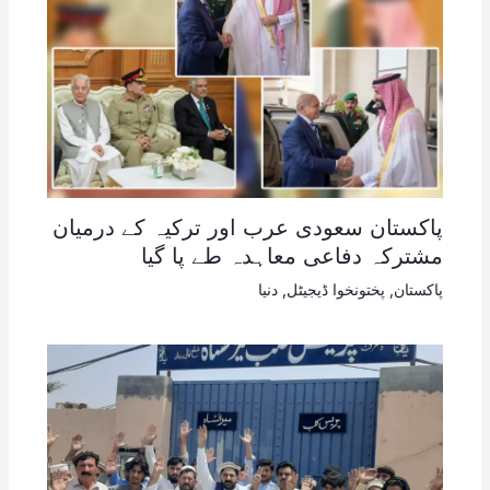
پاکستان سعودی عرب اور ترکیہ کے درمیان
مشترکہ دفاعی معاہدہ طے پا گیا
پاکستان
,
پختونخوا ڈیجیٹل
,
دنیا