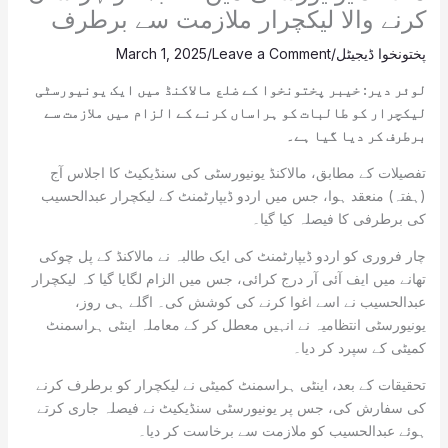
کرنے والا لیکچرار ملازمت سے برطرف
پختونخوا ڈیجیٹل
/
Leave a Comment
/
March 1, 2025
لوئر دیر: خیبر پختونخوا کے ضلع مالاکنڈ میں ایک یونیورسٹی
لیکچرار کو طالبات کو ہراساں کرنے کے الزام میں ملازمت سے
برطرف کر دیا گیا ہے۔
تفصیلات کے مطابق، مالاکنڈ یونیورسٹی کی سنڈیکیٹ کا اجلاس آج
(ہفتہ) منعقد ہوا، جس میں اردو ڈیپارٹمنٹ کے لیکچرار عبدالحسیب
کی برطرفی کا فیصلہ کیا گیا۔
چار فروری کو اردو ڈیپارٹمنٹ کی ایک طالبہ نے مالاکنڈ کے پل چوکی
تھانے میں ایف آئی آر درج کرائی، جس میں الزام لگایا گیا کہ لیکچرار
عبدالحسیب نے اسے اغوا کرنے کی کوشش کی۔ اگلے ہی روز،
یونیورسٹی انتظامیہ نے انہیں معطل کر کے معاملہ اینٹی ہراسمنٹ
کمیٹی کے سپرد کر دیا۔
تحقیقات کے بعد، اینٹی ہراسمنٹ کمیٹی نے لیکچرار کو برطرف کرنے
کی سفارش کی، جس پر یونیورسٹی سنڈیکیٹ نے فیصلہ جاری کرتے
ہوئے عبدالحسیب کو ملازمت سے برخاست کر دیا۔