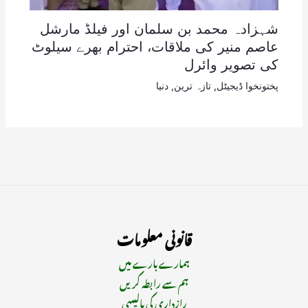
شہزادہ محمد بن سلمان اور فیلڈ مارشل
عاصم منیر کی ملاقات، احترام بھرے سیلوٹ
کی تصویر وائرل
پختونخوا ڈیجیٹل
,
تازہ ترین
,
دنیا
قانونی معلومات
ہمارے بارے میں
ہم سے رابطہ کریں
رازداری کی پالیسی