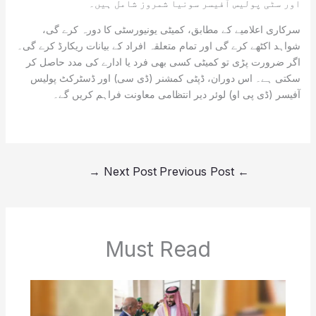
اور سٹی پولیس آفیسر سونیا شمروز شامل ہیں۔
سرکاری اعلامیے کے مطابق، کمیٹی یونیورسٹی کا دورہ کرے گی،
شواہد اکٹھے کرے گی اور تمام متعلقہ افراد کے بیانات ریکارڈ کرے گی۔
اگر ضرورت پڑی تو کمیٹی کسی بھی فرد یا ادارے کی مدد حاصل کر
سکتی ہے۔ اس دوران، ڈپٹی کمشنر (ڈی سی) اور ڈسٹرکٹ پولیس
آفیسر (ڈی پی او) لوئر دیر انتظامی معاونت فراہم کریں گے۔
→
Next Post
Previous Post
←
Must Read