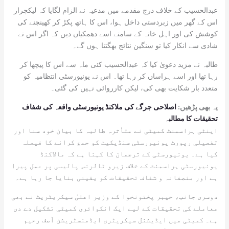
عبدالحسیب کے خلاف درج مقدمے میں مدعیہ نے الزام لگایا کہ لیکچرار
اس کے گھر میں زبردستی داخل ہوا، اس کا ہاتھ پکڑ کر کھینچنے کی
کوشش کی اور اہل خانہ کے سامنے اسے دھمکیاں دیں کہ اگر اس نے
شادی سے انکار کیا تو سنگین نتائج بھگتنا ہوں گے۔
طالبہ نے مزید دعویٰ کیا کہ عبدالحسیب کئی ماہ سے اس کا پیچھا کر
رہا تھا اور اسے ہراساں کر رہا تھا۔ اس نے یونیورسٹی انتظامیہ کو
متعدد بار شکایت بھی کی، لیکن کارروائی نہیں کی گئی۔
یہ بھی پڑھیں:
اصلاحی جرگے کی ملاکنڈ یونیورسٹی واقعہ کی شفاف
تحقیقات کا مطالبہ
اینٹی ہراسمنٹ کمیٹی نے متأثرہ طالبہ کا بیان خود سنا اور
تفصیلی رپورٹ یونیورسٹی سنڈیکیٹ کو جمع کرانے کا فیصلہ
کیا ہے۔ یونیورسٹی کے ترجمان کا کہنا ہے کہ مالاکنڈ
یونیورسٹی ہراسمنٹ کے خلاف زیرو ٹالرنس پالیسی پر عمل پیرا
ہے اور منصفانہ و شفاف تحقیقات کو یقینی بنایا جا رہا ہے۔
دوسری جانب، خیبر پختونخوا کے وزیر اعلیٰ سیکریٹریٹ نے بھی
معاملے کی تحقیقات کے لیے ایک انکوائری کمیٹی تشکیل دے دی
ہے۔ کمیٹی میں ایڈیشنل سیکریٹری ایڈمنسٹریشن آصف رحیم