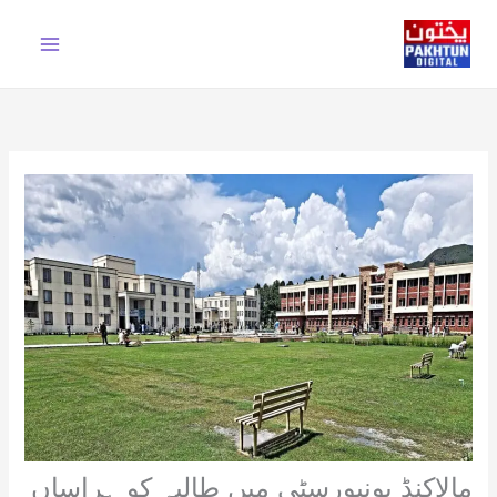
Ski
t
conten
مالاکنڈ یونیورسٹی میں طالبہ کو ہراساں