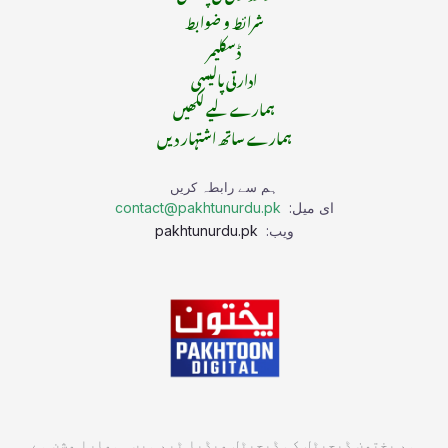
شرائط و ضوابط
ڈسکلیمر
ادارتی پالیسی
ہمارے لیے لکھیں
ہمارے ساتھ اشتہار دیں
ہم سے رابطہ کریں
ای میل:
contact@pakhtunurdu.pk
ویب:
pakhtunurdu.pk
ہم پختون ڈیجیٹل کی ڈیجیٹل میڈیا ٹیم ہیں۔ ہمارا مشن ہے