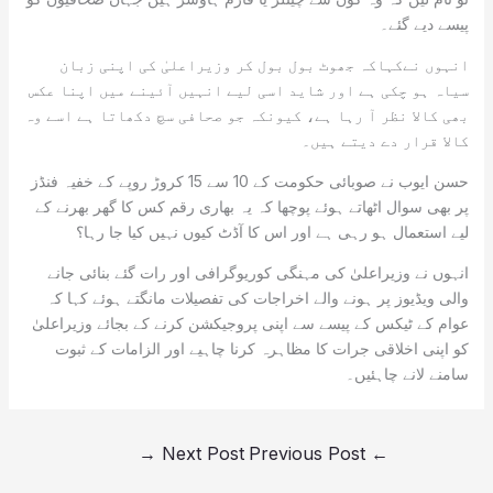
پیسے دیے گئے۔
انہوں نےکہاکہ جھوٹ بول بول کر وزیراعلیٰ کی اپنی زبان
سیاہ ہو چکی ہے اور شاید اسی لیے انہیں آئینے میں اپنا عکس
بھی کالا نظر آ رہا ہے، کیونکہ جو صحافی سچ دکھاتا ہے اسے وہ
کالا قرار دے دیتے ہیں۔
حسن ایوب نے صوبائی حکومت کے 10 سے 15 کروڑ روپے کے خفیہ فنڈز
پر بھی سوال اٹھاتے ہوئے پوچھا کہ یہ بھاری رقم کس کا گھر بھرنے کے
لیے استعمال ہو رہی ہے اور اس کا آڈٹ کیوں نہیں کیا جا رہا؟
انہوں نے وزیراعلیٰ کی مہنگی کوریوگرافی اور رات گئے بنائی جانے
والی ویڈیوز پر ہونے والے اخراجات کی تفصیلات مانگتے ہوئے کہا کہ
عوام کے ٹیکس کے پیسے سے اپنی پروجیکشن کرنے کے بجائے وزیراعلیٰ
کو اپنی اخلاقی جرات کا مظاہرہ کرنا چاہیے اور الزامات کے ثبوت
سامنے لانے چاہئیں۔
→
Next Post
Previous Post
←