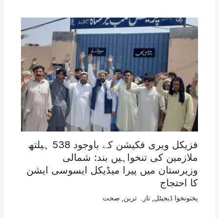
فزیکل ویری فکیشن کے باوجود 538 ہیلتھ
ملازمین کی تنخواہیں بند: شمالی
وزیرستان میں پیرا میڈیکل ایسوسی ایشن
کا احتجاج
پختونخوا ڈیجیٹل
,
تازہ ترین
,
صحت