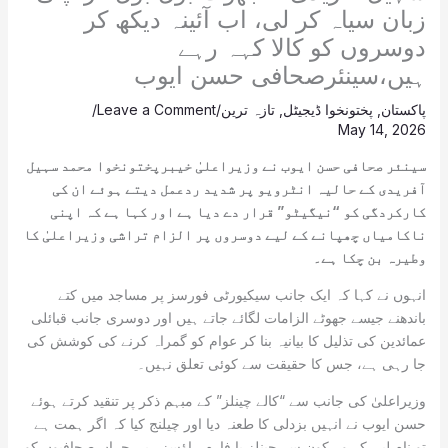
زبان سیاہ کر لی، اب آئینہ دیکھ کر
دوسروں کو کالا کہہ رہے
ہیں،سینئرصحافی حسن ایوب
پاکستان
,
پختونخوا ڈیجیٹل
,
تازہ ترین
/
Leave a Comment
/
May 14, 2026
سینئر صحافی حسن ایوب نے وزیراعلیٰ خیبرپختونخوا محمد سہیل
آفریدی کے حالیہ انٹرویو پر شدید ردعمل دیتے ہوئے ان کی
کارکردگی کو “نیگیٹو” قرار دے دیا ہے اور کہا ہے کہ اپنی
ناکامیاں چھپانے کے لیے دوسروں پر الزام تراشی وزیراعلیٰ کا
وطیرہ بن چکا ہے۔
انہوں نے کہا کہ ایک جانب سیکیورٹی فورسز پر مساجد میں کتے
باندھنے جیسے جھوٹے الزامات لگائے جاتے ہیں اور دوسری جانب قبائلی
عمائدین کی تذلیل کا بیانیہ بنا کر عوام کو گمراہ کرنے کی کوشش کی
جا رہی ہے، جس کا حقیقت سے کوئی تعلق نہیں۔
وزیراعلیٰ کی جانب سے “کالے چینلز” کے مبہم ذکر پر تنقید کرتے ہوئے
حسن ایوب نے انہیں بزدلی کا طعنہ دیا اور چیلنج کیا کہ اگر ہمت ہے
تو نام لیں کہ وہ کون سے چینلز یا فارم ہاؤسز ہیں جہاں صحافیوں کو