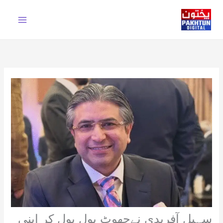
Ski
t
conten
سہیل آفریدی نےجھوٹ بول بول کر اپنی