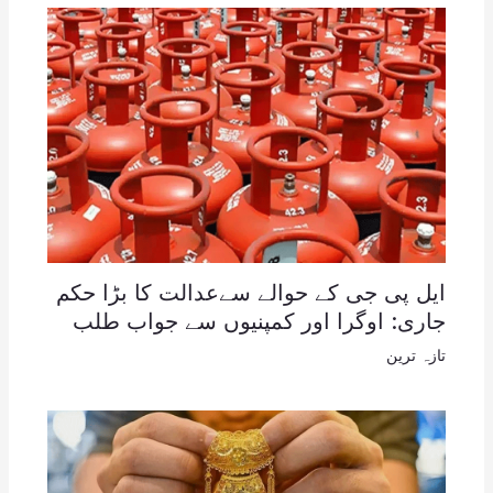
ایل پی جی کے حوالے سےعدالت کا بڑا حکم
جاری: اوگرا اور کمپنیوں سے جواب طلب
تازہ ترین