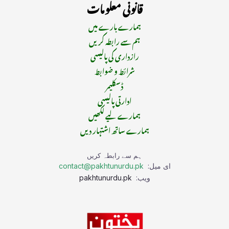
قانونی معلومات
ہمارے بارے میں
ہم سے رابطہ کریں
رازداری کی پالیسی
شرائط و ضوابط
ڈسکلیمر
ادارتی پالیسی
ہمارے لیے لکھیں
ہمارے ساتھ اشتہار دیں
ہم سے رابطہ کریں
ای میل:
contact@pakhtunurdu.pk
ویب:
pakhtunurdu.pk