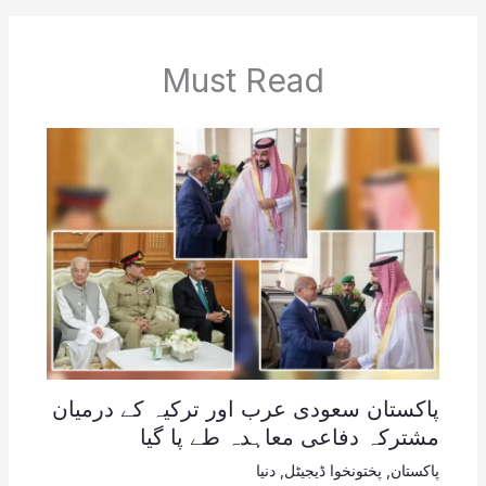
Must Read
پاکستان سعودی عرب اور ترکیہ کے درمیان
مشترکہ دفاعی معاہدہ طے پا گیا
پاکستان
,
پختونخوا ڈیجیٹل
,
دنیا