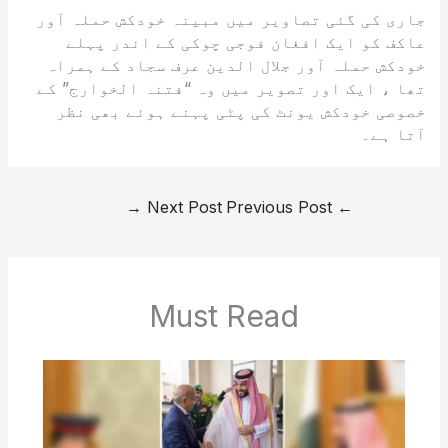
جاری کی گئی تصاویر میں مبینہ خودکش حملہ آور
عاکف کو ایک افغان فوجی چوکی کے اندر پہلے
خودکش حملہ آور جلال الدین عرف سجاد کے ہمراہ
تھا ، ایک اور تصویر میں وہ “فتنہ الخوارج” کے
خصوصی خودکش یونٹ کی پٹی پہنے ہوئے بھی نظر
آتا ہے۔
→
Next Post
Previous Post
←
Must Read