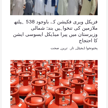
فزیکل ویری فکیشن کے باوجود 538 ہیلتھ
ملازمین کی تنخواہیں بند: شمالی
وزیرستان میں پیرا میڈیکل ایسوسی ایشن
کا احتجاج
پختونخوا ڈیجیٹل
,
تازہ ترین
,
صحت