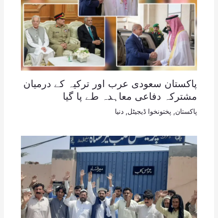
پاکستان سعودی عرب اور ترکیہ کے درمیان
مشترکہ دفاعی معاہدہ طے پا گیا
پاکستان
,
پختونخوا ڈیجیٹل
,
دنیا