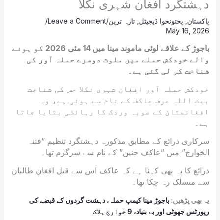
دہشتگرد افغان شہری نکلا
پاکستان
,
پختونخوا ڈیجیٹل
,
تازہ ترین
/
Leave a Comment
/
May 16, 2026
باجوڑ کے علاقے لوئی ماموند مینا میں 14 مئی 2026 کو ہونے
والے خودکش حملے میں ملوث دوسرے حملہ آور کی
شناخت کر لی گئی ہے۔
خودکش حملہ آور افغان شہری نکلا جس کی شناخت
بیت اللہ عرف عاکف کے نام سے ہوئی ہے، وہ
افغانستان کے صوبہ وردک کا رہائشی بتایا جاتا
ہے۔
سرکاری ذرائع کے مطابق مذکورہ دہشتگرد تنظیم “فتنہ
الخوارج” میں “عاکف حنین” کے نام سے سرگرم تھا۔
ذرائع کا یہ بھی کہنا ہے کہ عاکف اس سے قبل افغان طالبان
سے منسلک رہ چکا تھا۔
یہ بھی پڑھیں:
باجوڑ مینا کیمپ حملہ، دہشت گردوں کے قبضے کی
رپورٹس جھوٹی اور بے بنیاد، 9 خوارج ہلاک