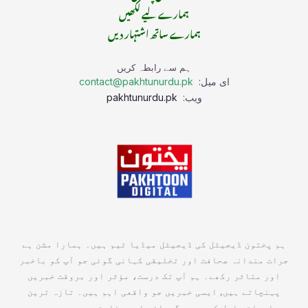
ہمارے لیے لکھیں
ہمارے ساتھ اشتہار دیں
ہم سے رابطہ کریں
ای میل:
contact@pakhtunurdu.pk
ویب:
pakhtunurdu.pk
ہم پختون ڈیجیٹل کی ڈیجیٹل میڈیا ٹیم ہیں۔ ہمارا مشن ہے
جرات مندانہ صحافت اور تخلیقی کہانی گوئی جو آپ کو باخبر
اور متاثر رکھے۔ ہم آپ تک درست، مؤثر اور بروقت خبریں
پہنچاتے ہیں, ایسی خبریں جو واقعی اہم ہیں۔ تازہ ترین
معلومات حاصل کریں جو گہرائی اور وضاحت سے بھرپور ہوں۔