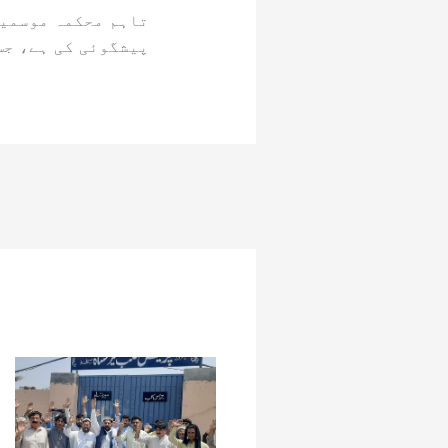
تاہم محکمہ موسمیا
پیشگوئی کی ہے، جس