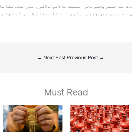
ت نے خیبرپختونخوا سمیت بالائی علاقوں میں بعض مقاما
 سے موسم میں جزوی بہتری آنے کا امکان ظاہر کیا جا ر
→
Next Post
Previous Post
←
Must Read