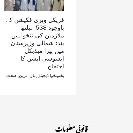
فزیکل ویری فکیشن کے
باوجود 538 ہیلتھ
ملازمین کی تنخواہیں
بند: شمالی وزیرستان
میں پیرا میڈیکل
ایسوسی ایشن کا
احتجاج
پختونخوا ڈیجیٹل
,
تازہ ترین
,
صحت
قانونی معلومات