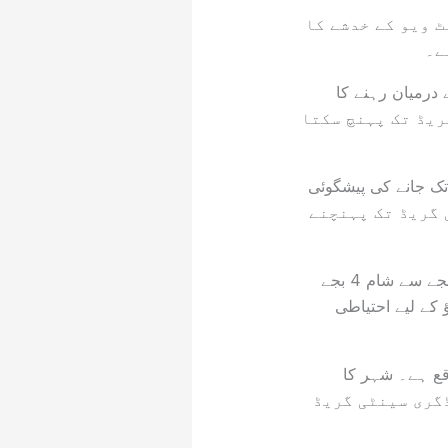
تک شدید گرمی اور ہیٹ ویو کے خدشے کا
ے۔
سے 43 ڈگری سینٹی گریڈ کے درمیان رہنے کا
ضلاع میں پارہ 48 سے 51 ڈگری سینٹی گریڈ تک پہنچ سکتا
حرارت 44 سے 48 ڈگری سینٹی گریڈ تک جانے کی پیشگوئی
علاقوں میں بھی پارہ 41 سے 46 ڈگری سینٹی گریڈ تک پہنچنے
شدید گرمی کے پیش نظر محکمہ موسمیات نے شہریوں کو مشورہ دیا ہے کہ وہ صبح 10 بجے سے شام 4 بجے
 کے لیے احتیاطی
قع ہے۔ شہر کا
درجہ حرارت 31 ڈگری سینٹی گریڈ ریکارڈ کیا گیا ہے، جبکہ دن کے وقت پارہ 36 ڈگری سینٹی گریڈ