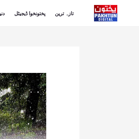
Ski
t
تازہ ترین
پختونخوا ڈیجیٹل
دنی
conten