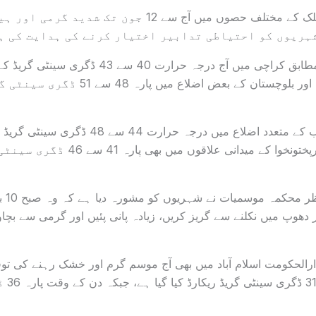
محکمہ موسمیات نے ملک کے مختلف حصوں میں آج سے 12 جون 
ہریوں کو احتیاطی تدابیر اختیار کرنے کی ہدایت کی ہ
محکمہ موسمیات کے مطابق کراچی میں آج درجہ حرارت 40 
امکان ہے، جبکہ سندھ اور بلوچستان کے بعض ا
رپورٹ کے مطابق پنجاب کے متعدد اضلاع میں درجہ 
کی گئی ہے، جبکہ خیبرپختونخوا کے میدانی 
ھوپ میں نکلنے سے گریز کریں، زیادہ پانی پئیں اور گرمی سے بچاؤ
الحکومت اسلام آباد میں بھی آج موسم گرم اور خشک رہنے کی تو
موجودہ 