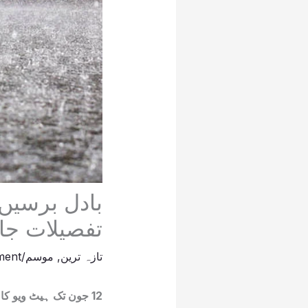
بادل برسیں
تفصیلات جا
تازہ ترین
,
موسم
/
ment
12 جون تک ہیٹ ویو کا خدشہ، محکمہ موسمیات نے شہریوں کو احتیاط کی ہدایت کر دی