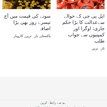
ایل پی جی کے حوالے
سونے کی قیمت میں آج
سےعدالت کا بڑا حکم
تیسرے روز بھی بڑا
جاری: اوگرا اور
اضافہ
کمپنیوں سے جواب
پاکستان
,
تازہ ترین
,
کاروبار
طلب
تازہ ترین
ہم سے رابطہ کریں