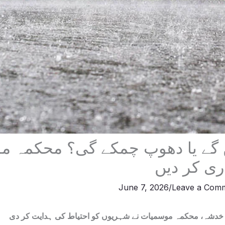
 گے یا دھوپ چمکے گی؟ محکمہ م
ری کر دیں
June 7, 2026
/
Leave a Com