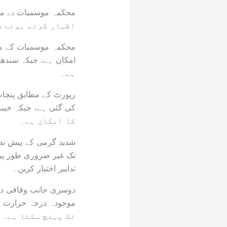
اظہار کرتے ہوئے ش
ہے۔
کا امکان ہے۔
تک غیر ضروری طور پر د
تدابیر اختیار کریں۔
دوسری جانب وفاقی دار
تک پہنچ سکتا ہے۔