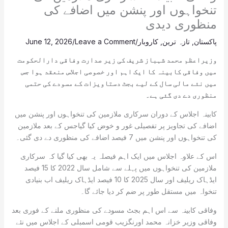
تنخواہوں اور پنشن میں اضافے کی
منظوری دیدی
پاکستان
,
تازہ ترین
,
کاروبار
/
Leave a Comment
/
June 12, 2026
وزیراعظم محمد شہباز شریف کی زیر صدارت وفاقی دارالحکومت
میں وفاقی کابینہ کا ایک اہم اور خصوصی اجلاس منعقد ہوا جس
میں نئے مالی سال کے لیے بجٹ دستاویزات کے مسودے کی حتمی
منظوری دے دی گئی ہے۔
کابینہ اجلاس کے دوران سرکاری ملازمین کی تنخواہوں اور پنشن میں
اضافے کی تجاویز پر تفصیلی غور و خوض کیا گیاجس کے بعد ملازمین
کی تنخواہوں اور پنشن میں 7 فیصد اضافے کی منظوری دے دی گئی۔
اس کے علاوہ اجلاس میں ایک اہم فیصلہ یہ بھی کیا گیا کہ سرکاری
ملازمین کی تنخواہوں میں پہلے سے شامل سال 2022 کا 15 فیصد
ایڈہاک ریلیف اور سال 2025 کا 10 فیصد ایڈہاک ریلیف اب بنیادی
تنخواہ میں مستقل طور پر ضم کر دیا جائے گا۔
وفاقی کابینہ سے اس اہم بجٹ مسودے کی منظوری ملنے کے فوری بعد
وفاقی وزیر خزانہ محمد اورنگزیب قومی اسمبلی کے اجلاس میں نئے