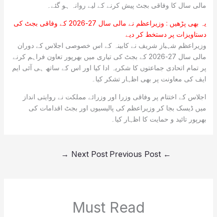
مالی سال کا وفاقی بجٹ پیش کرنے کے لیے روانہ ہو گئے۔
یہ بھی پڑھیں :
وزیراعظم نے مالی سال 27-2026 کے وفاقی بجٹ کی
دستاویزات پر دستخط کر دیے
وزیراعظم شہباز شریف نے کابینہ کے اس خصوصی اجلاس کے دوران
مالی سال 27-2026 کے بجٹ کی تیاری میں بھرپور تعاون فراہم کرنے
پر تمام اتحادی جماعتوں کا شکریہ ادا کیا اور اس کے ساتھ ہی آئی ایم
ایف کی معاونت پر بھی اظہار تشکر کیا۔
اجلاس کے اختتام پر وفاقی وزرا اور وزرائے مملکت نے روایتی انداز
میں ڈیسک بجا کر وزیراعظم کی پالیسیوں اور بجٹ اقدامات کی
بھرپور تائید و حمایت کا اظہار کیا۔
→
Next Post
Previous Post
←
Must Read