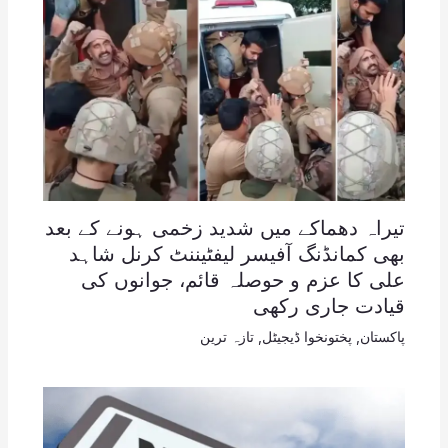
تیراہ دھماکے میں شدید زخمی ہونے کے بعد
بھی کمانڈنگ آفیسر لیفٹیننٹ کرنل شاہد
علی کا عزم و حوصلہ قائم، جوانوں کی
قیادت جاری رکھی
پاکستان
,
پختونخوا ڈیجیٹل
,
تازہ ترین