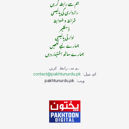
ہم سے رابطہ کریں
رازداری کی پالیسی
شرائط و ضوابط
ڈسکلیمر
ادارتی پالیسی
ہمارے لیے لکھیں
ہمارے ساتھ اشتہار دیں
ہم سے رابطہ کریں
ای میل:
contact@pakhtunurdu.pk
ویب:
pakhtunurdu.pk