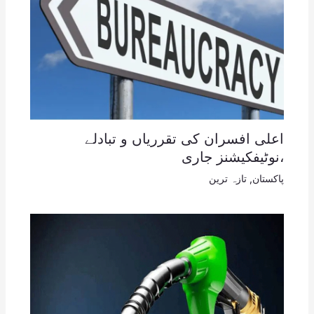
اعلی افسران کی تقرریاں و تبادلے
،نوٹیفکیشنز جاری
پاکستان
,
تازہ ترین