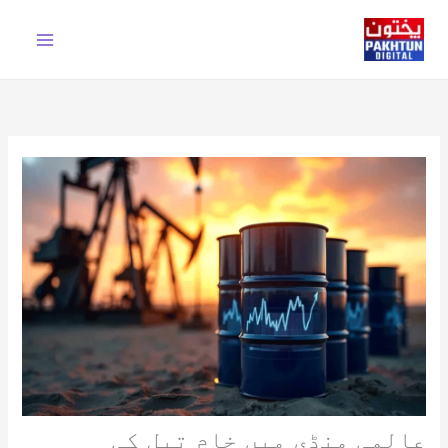
Ski
t
conten
عالمی منڈی میں خام تیل کی