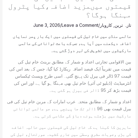
قیمتوں میںمزید اضافہ،کیا پٹرول
مہنگا ہوگا؟
تازہ ترین
,
کاروبار
/
Leave a Comment
/
June 3, 2026
عالمی منڈی میں خام تیل کی قیمتوں میں ایک بار پھر نمایاں
اضافہ دیکھنے میں آیا ہے، جس کے باعث توانائی کی عالمی
مارکیٹوں میں تشویش کی لہر دوڑ گئی ہے۔
بین الاقوامی تجارتی اعداد و شمار کے مطابق برینٹ خام تیل کی
قیمت میں تقریباً ایک فیصد اضافہ ریکارڈ کیا گیا، جس کے بعد اس کی
قیمت 97 ڈالر فی بیرل تک پہنچ گئی۔ اسی طرح ویسٹ ٹیکساس
انٹرمیڈیٹ (ڈبلیو ٹی آئی) خام تیل بھی مہنگا ہو گیا ہے اور اس کی
قیمت بڑھ کر 95 ڈالر فی بیرل ہو گئی ہے۔
اعداد و شمار کے مطابق متحدہ عرب امارات کے مربن خام تیل کی فی
بیرل قیمت بھی 96 ڈالر تک جا پہنچی ہے، جو عالمی توانائی
مارکیٹ میں بڑھتے ہوئے دباؤ کی عکاسی کرتی ہے۔
ماہرین کا کہنا ہے کہ خام تیل کی قیمتوں میں حالیہ اضافے
کی بڑی وجوہات مشرقِ وسطیٰ میں جاری کشیدہ صورتحال، تیل کی