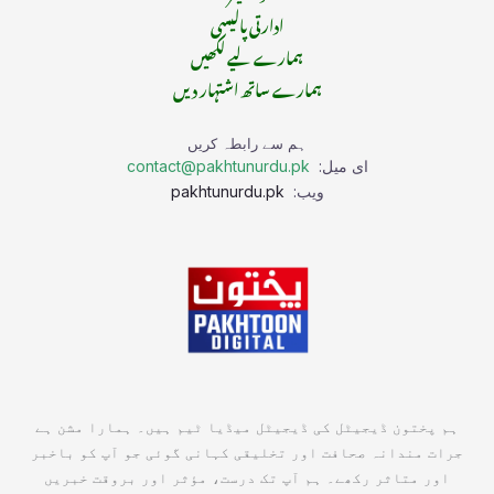
ادارتی پالیسی
ہمارے لیے لکھیں
ہمارے ساتھ اشتہار دیں
ہم سے رابطہ کریں
ای میل:
contact@pakhtunurdu.pk
ویب:
pakhtunurdu.pk
ہم پختون ڈیجیٹل کی ڈیجیٹل میڈیا ٹیم ہیں۔ ہمارا مشن ہے
جرات مندانہ صحافت اور تخلیقی کہانی گوئی جو آپ کو باخبر
اور متاثر رکھے۔ ہم آپ تک درست، مؤثر اور بروقت خبریں