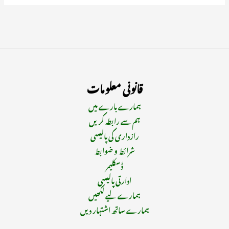
قانونی معلومات
ہمارے بارے میں
ہم سے رابطہ کریں
رازداری کی پالیسی
شرائط و ضوابط
ڈسکلیمر
ادارتی پالیسی
ہمارے لیے لکھیں
ہمارے ساتھ اشتہار دیں