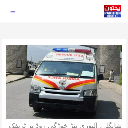
Ski
t
conten
شانگلہ، آلپوری بنڑ خوڑگی روڈ پر ٹریفک