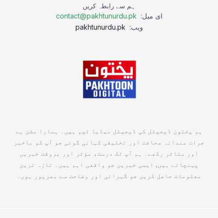
ہم سے رابطہ کریں
ای میل:
contact@pakhtunurdu.pk
ویب:
pakhtunurdu.pk
ہم پختون ڈیجیٹل کی ڈیجیٹل میڈیا ٹیم ہیں۔ ہمارا مشن ہے
جرات مندانہ صحافت اور تخلیقی کہانی گوئی جو آپ کو باخبر
اور متاثر رکھے۔ ہم آپ تک درست، مؤثر اور بروقت خبریں
پہنچاتے ہیں, ایسی خبریں جو واقعی اہم ہیں۔ تازہ ترین
معلومات حاصل کریں جو گہرائی اور وضاحت سے بھرپور ہوں۔