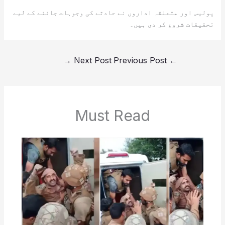
پولیس اور متعلقہ اداروں نے حادثے کی وجوہات جاننے کے لیے
تحقیقات شروع کر دی ہیں۔
→
Next Post
Previous Post
←
Must Read