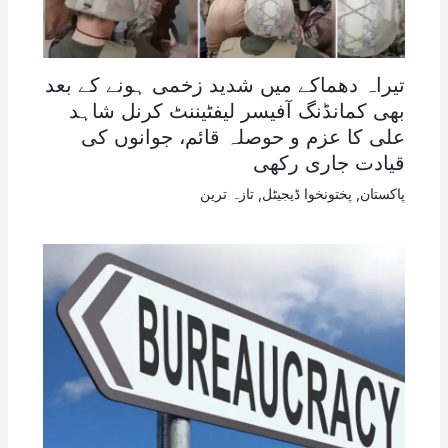
تیراہ دھماکے میں شدید زخمی ہونے کے بعد
بھی کمانڈنگ آفیسر لیفٹیننٹ کرنل شاہد
علی کا عزم و حوصلہ قائم، جوانوں کی
قیادت جاری رکھی
پاکستان
,
پختونخوا ڈیجیٹل
,
تازہ ترین