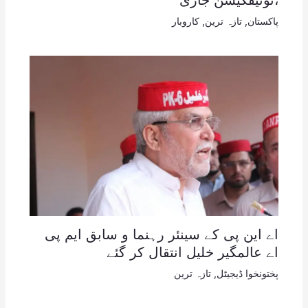
،نوٹیفکیشن جاری
پاکستان
,
تازہ ترین
,
کاروبار
اے این پی کے سینئر رہنما و سابق ایم پی
اے عالمگیر خلیل انتقال کر گئے
پختونخوا ڈیجیٹل
,
تازہ ترین