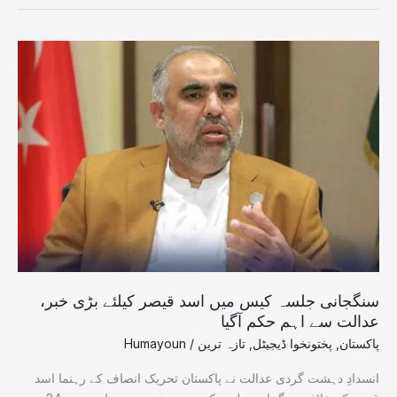
سنگجانی
جلسہ
کیس
میں
اسد
قیصر
کیلئے
بڑی
خبر،
عدالت
سے
اہم
حکم
سنگجانی جلسہ کیس میں اسد قیصر کیلئے بڑی خبر،
آگیا
عدالت سے اہم حکم آگیا
پاکستان
,
پختونخوا ڈیجیٹل
,
تازہ ترین
/
Humayoun
انسدادِ دہشت گردی عدالت نے پاکستان تحریک انصاف کے رہنما اسد