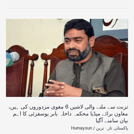
تربت
سے
ملنے
والی
لاشیں
6
مغوی
مزدوروں
کی
ہیں،
معاون
برائے
میڈیا
تربت سے ملنے والی لاشیں 6 مغوی مزدوروں کی ہیں،
محکمہ
معاون برائے میڈیا محکمہ داخلہ بابر یوسفزئی کا اہم
داخلہ
بیان سامنے آگیا
بابر
پاکستان
,
تازہ ترین
/
Humayoun
یوسفزئی