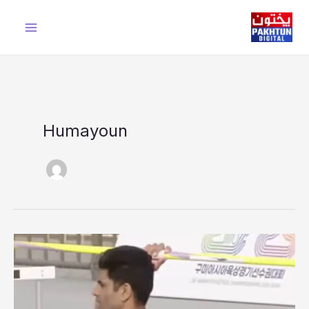
Ski
t
conten
Humayoun
ارشد
ندیم
نے
پھر
کر