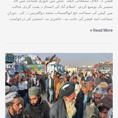
قیصر کے خلاف سنگجانی جلسہ کیس میں عبوری ضمانت میں 24
ستمبر تک توسیع کردی۔ اسلام آباد کی انسدادِ دہشت گردی عدالت
میں کیس کی سماعت جج ابوالحسنات محمد ذوالقرنین نے کی۔ دورانِ
سماعت اسد قیصر کی جانب سے حاضری سے استثنیٰ کی درخواست
Read More »
16
ہزار
افغان
شہریوں
کو
مزید
قیام
کی
اجازت،
حکومت
نے