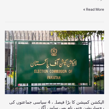
ناکام
Read More »
الیکشن
کمیشن
کا
بڑا
فیصلہ،
4
سیاسی
جماعتوں
کی
رجسٹریشن
ختم،
نام
بھی
الیکشن کمیشن کا بڑا فیصلہ، 4 سیاسی جماعتوں کی
سامنے
رجسٹریشن ختم، نام بھی سامنے آگئے