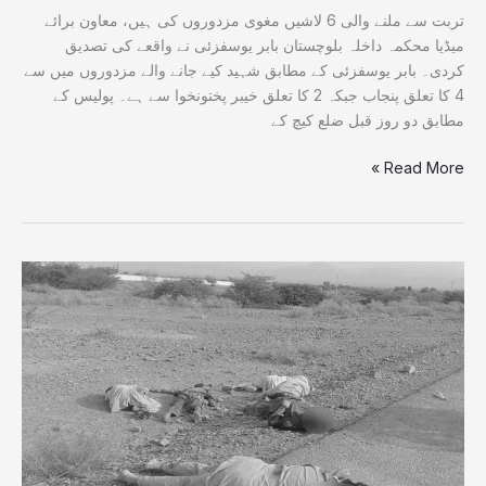
کا
تربت سے ملنے والی 6 لاشیں مغوی مزدوروں کی ہیں، معاون برائے
اہم
میڈیا محکمہ داخلہ بلوچستان بابر یوسفزئی نے واقعے کی تصدیق
بیان
کردی۔ بابر یوسفزئی کے مطابق شہید کیے جانے والے مزدوروں میں سے
سامنے
4 کا تعلق پنجاب جبکہ 2 کا تعلق خیبر پختونخوا سے ہے۔ پولیس کے
آگیا
مطابق دو روز قبل ضلع کیچ کے
Read More »
فتنہ
الہندوستان
کی
سفاکیت
کی
انتہا،
تربت
میں
اغوا