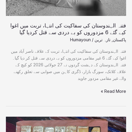
کیے
گئے
6
مزدوروں
فتنہ الہندوستان کی سفاکیت کی انتہا، تربت میں اغوا
کو
کیے گئے 6 مزدوروں کو بے دردی سے قتل کردیا گیا
بے
پاکستان
,
تازہ ترین
/
Humayoun
دردی
سے
فتنہ الہندوستان کی سفاکیت کی انتہا، تربت کے علاقے ناصر آباد میں
قتل
اغوا کیے گئے 6 غیر مقامی مزدوروں کو بے دردی سے قتل کر دیا گیا۔
کردیا
فتنہ الہندوستان کے دہشت گردوں نے 27 جولائی 2026 کو کیچ کے
گیا
علاقے کلاتک، سورگ بازار، ڈگری کاہن میں صوابی سے تعلق رکھنے
والے غیر مقامی مزدور جاوید
Read More »
اتنی
دولت