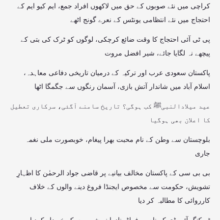
کراچی میں نئے صوبوں کے حق میں لاکھوں افراد جمع، ایم کیو ایم کے
احتجاج میں نئے انتظامی یونٹس کے نعرے گونج اٹھے
پی ٹی آئی احتجاج کا وقت ضائع کرچکی، لوگوں کو ٹرک کی بتی کے
پیچھے نہ لگایا جائے، شیر افضل مروت
پاکستان سعودی عرب اور ترکیہ کے درمیان تاریخی دفاعی معاہدہ،
اسلام آباد میں شاندار آتش بازی، آسمان رنگوں سے جگمگا اٹھا
عید میلادالنبیﷺ کب ہوگی؟ تاریخ سامنے آگئی، سرکاری تعطیل
کا اعلان بھی ہوگیا
بلوچستان سے وطن کے نام محبت بھرا پیغام، خوبصورت ملی نغمہ
جاری
بی بی سی کے پاکستان مخالف بیانیے پر قاضی جواد الرحمٰن کا اظہارِ
تشویش، حکومت سے مخصوص ایجنڈا فروغ دینے والوں کے خلاف
کارروائی کا مطالبہ کر دیا
ٹریکنگ آئی ڈی کے نام پر فراڈ، نادرا نے شہریوں کو خبردار کردیا