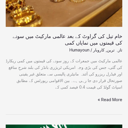
مارکیٹ
میں
سونے
کی
قیمتوں
میں
خام تیل کی گراوٹ کے بعد عالمی مارکیٹ میں سونے
نمایاں
کی قیمتوں میں نمایاں کمی
کمی
تازہ ترین
,
کاروبار
/
Humayoun
عالمی مارکیٹ میں جمعرات کے روز سونے کی قیمتوں میں کمی ریکارڈ
کی گئی، جس کی بڑی وجہ امریکی ٹریژری بانڈز کی بلند شرحِ منافع
اور فیڈرل ریزرو کی آئندہ مانیٹری پالیسی سے متعلق غیر یقینی
صورتحال قرار دی جا رہی ہے۔ بین الاقوامی رپورٹس کے مطابق
اسپاٹ گولڈ کی قیمت 0.4 فیصد کمی کے
Read More »
پاکستان