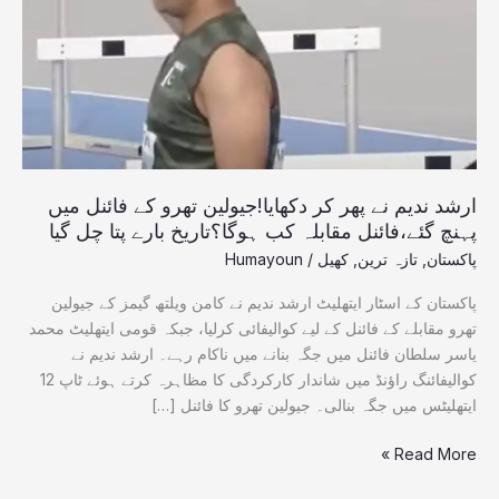
دکھایا!
جیولین
تھرو
کے
فائنل
میں
پہنچ
گئے،فائنل
ارشد ندیم نے پھر کر دکھایا!جیولین تھرو کے فائنل میں
مقابلہ
پہنچ گئے،فائنل مقابلہ کب ہوگا؟تاریخ بارے پتا چل گیا
کب
پاکستان
,
تازہ ترین
,
کھیل
/
Humayoun
ہوگا؟
تاریخ
پاکستان کے اسٹار ایتھلیٹ ارشد ندیم نے کامن ویلتھ گیمز کے جیولین
بارے
تھرو مقابلے کے فائنل کے لیے کوالیفائی کرلیا، جبکہ قومی ایتھلیٹ محمد
پتا
یاسر سلطان فائنل میں جگہ بنانے میں ناکام رہے۔ ارشد ندیم نے
چل
کوالیفائنگ راؤنڈ میں شاندار کارکردگی کا مظاہرہ کرتے ہوئے ٹاپ 12
گیا
ایتھلیٹس میں جگہ بنالی۔ جیولین تھرو کا فائنل […]
Read More »