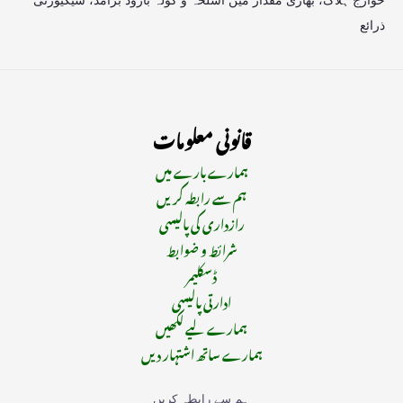
ذرائع
قانونی معلومات
ہمارے بارے میں
ہم سے رابطہ کریں
رازداری کی پالیسی
شرائط و ضوابط
ڈسکلیمر
ادارتی پالیسی
ہمارے لیے لکھیں
ہمارے ساتھ اشتہار دیں
ہم سے رابطہ کریں