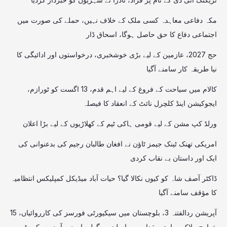
مکہ دفاعی معاہدہ کسی ملک کے خلاف نہیں، حملے کی صورت میں
اجتماعی دفاع کا حق حاصل ہوگا، اسحاق ڈار
حج 2027، عازمین کے لیے بڑی خوشخبری، درخواستوں اور ادائیگی کا
نیا طریقہ کار سامنے آگیا
کالام میں سیاحت کے فروغ کے لیے اہم قدم، 13 اگست کو ٹورازم،
ایجوکیشن اینڈ کلچرل نائٹ کے انعقاد کا فیصلہ
ورلڈ کپ مشن کے لیے قومی ہاکی ٹیم کے کھلاڑیوں کے لیے بڑا اعلان
امریکی تھنک ٹینک جیمز ٹاؤن نے افغان طالبان رجیم کی بدعنوانی کی
ایک اور داستان بے نقاب کردی
ڈاکٹر آصف شاہ کو کیوں نکالا گیا؟ حیات آباد میڈیکل کمپلیکس انتظامیہ
کا مؤقف سامنے آگیا
آپریشن ردالفتنہ 3، بلوچستان میں سیکیورٹی فورسز کی کارروائیاں، 15
خوارج ہلاک، بھاری مقدار میں اسلحہ و گولہ بارود برآمد، سیکیورٹی