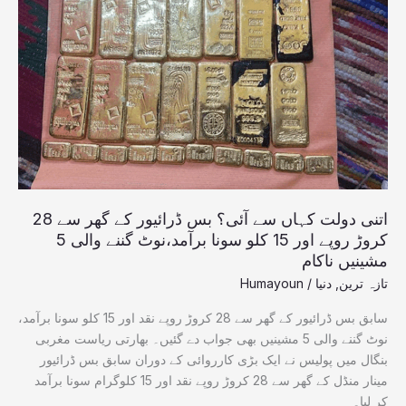
کہاں
سے
آئی؟
بس
ڈرائیور
کے
گھر
سے
28
کروڑ
روپے
اتنی دولت کہاں سے آئی؟ بس ڈرائیور کے گھر سے 28
اور
کروڑ روپے اور 15 کلو سونا برآمد،نوٹ گننے والی 5
15
مشینیں ناکام
کلو
تازہ ترین
,
دنیا
/
Humayoun
سونا
برآمد،نوٹ
سابق بس ڈرائیور کے گھر سے 28 کروڑ روپے نقد اور 15 کلو سونا برآمد،
گننے
نوٹ گننے والی 5 مشینیں بھی جواب دے گئیں۔ بھارتی ریاست مغربی
والی
بنگال میں پولیس نے ایک بڑی کارروائی کے دوران سابق بس ڈرائیور
5
مینار منڈل کے گھر سے 28 کروڑ روپے نقد اور 15 کلوگرام سونا برآمد
مشینیں
کر لیا۔