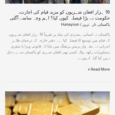
بڑا
فیصلہ
16 ہزار افغان شہریوں کو مزید قیام کی اجازت،
کیوں
حکومت نے بڑا فیصلہ کیوں کیا؟ اہم وجہ سامنے آگئی
کیا؟
پاکستان
,
تازہ ترین
/
Humayoun
اہم
وجہ
پاکستان نے انسانی ہمدردی کی بنیاد پر تقریباً 16 ہزار افغان شہریوں
سامنے
کے قیام میں توسیع کا فیصلہ کیا ہے۔ دفتر خارجہ کے ترجمان طاہر
آگئی
اندرابی نے ہفتہ وار پریس بریفنگ میں بتایا کہ قانونی ویزا یا سفری
دستاویزات رکھنے والے کسی بھی افغان شہری کو پاکستان سے بے دخل
نہیں کیا گیا۔ انہوں نے
Read More »
دو
روز
کی
کمی