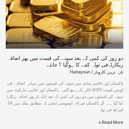
کے
بعد
سونے
کی
قیمت
میں
پھر
اضافہ
ریکارڈ،فی
دو روز کی کمی کے بعد سونے کی قیمت میں پھر اضافہ
تولہ
ریکارڈ،فی تولہ کتنے کا ہوگیا ؟ جانئے
کتنے
تازہ ترین
,
کاروبار
/
Humayoun
کا
ہوگیا
پاکستان اور عالمی منڈی میں سونے کی قیمتوں میں دوبارہ اضافہ، فی
؟
اونس قیمت 4050 ڈالر تک پہنچ گئی۔ پاکستان اور عالمی مارکیٹ میں
جانئے
سونے کی قیمتوں میں دو روز کی کمی کے بعد ایک بار پھر اضافہ ریکارڈ
کیا گیا ہے۔ آل پاکستان صرافہ ایسوسی ایشن کے مطابق ملک میں 24
قیراط فی تولہ
Read More »