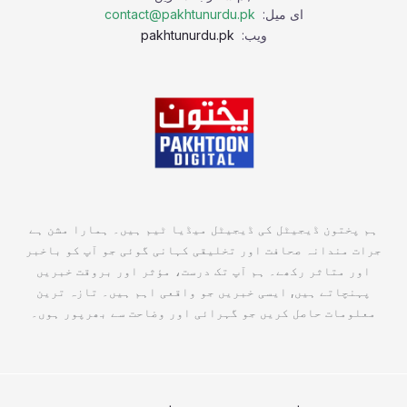
ای میل:
contact@pakhtunurdu.pk
ویب:
pakhtunurdu.pk
ہم پختون ڈیجیٹل کی ڈیجیٹل میڈیا ٹیم ہیں۔ ہمارا مشن ہے
جرات مندانہ صحافت اور تخلیقی کہانی گوئی جو آپ کو باخبر
اور متاثر رکھے۔ ہم آپ تک درست، مؤثر اور بروقت خبریں
پہنچاتے ہیں, ایسی خبریں جو واقعی اہم ہیں۔ تازہ ترین
معلومات حاصل کریں جو گہرائی اور وضاحت سے بھرپور ہوں۔