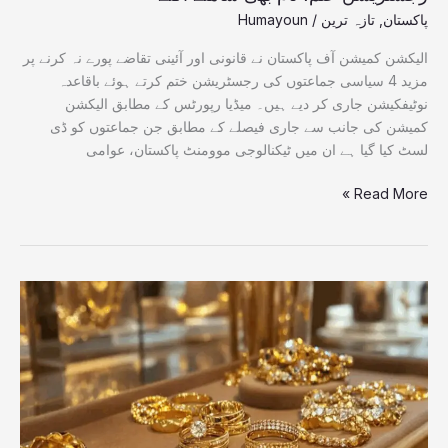
آگئے
پاکستان
,
تازہ ترین
/
Humayoun
الیکشن کمیشن آف پاکستان نے قانونی اور آئینی تقاضے پورے نہ کرنے پر
مزید 4 سیاسی جماعتوں کی رجسٹریشن ختم کرتے ہوئے باقاعدہ
نوٹیفکیشن جاری کر دیے ہیں۔ میڈیا رپورٹس کے مطابق الیکشن
کمیشن کی جانب سے جاری فیصلے کے مطابق جن جماعتوں کو ڈی
لسٹ کیا گیا ہے ان میں ٹیکنالوجی موومنٹ پاکستان، عوامی
Read More »
خام
تیل
کی
گراوٹ
کے
بعد
عالمی