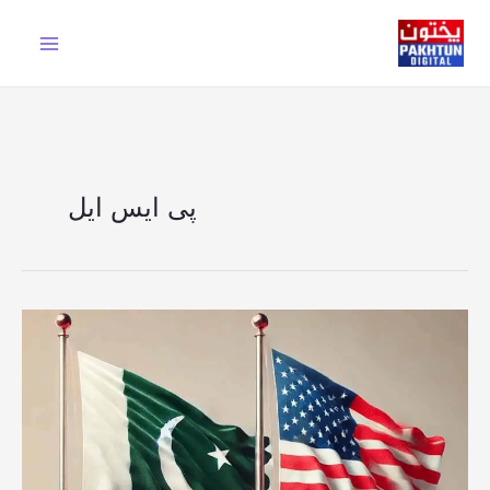
Ski
t
conten
پی ایس ایل
پاکستان
اور
امریکہ
کا
دہشتگرد
گروپس
کے