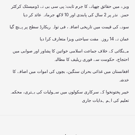
ویزے میں حقائق چھپانے کا جرم ثابت: پی سی بی نے ڈومیسٹک کرکٹر
حمزہ نذر پر 2 سال کی پابندی اور 10 لاکھ جرمانہ عائد کر دیا
سونے کی قیمت میں تاریخی اضافہ، فی تولہ ریکارڈ سطح پر پہنچ گیا
عمان نے 14 روزہ مفت سیاحتی ویزا متعارف کرا دیا
مہنگائی کے خلاف جماعت اسلامی خواتین کا پشاور اور صوابی میں
احتجاج، حکومت سے فوری ریلیف کا مطالبہ
افغانستان میں غذائی بحران سنگین، بچوں کی اموات میں اضافے کا
خدشہ
خیبر پختونخوا کے سرکاری سکولوں میں سہولیات کی بہتری، محکمہ
تعلیم کی اہم ہدایات جاری