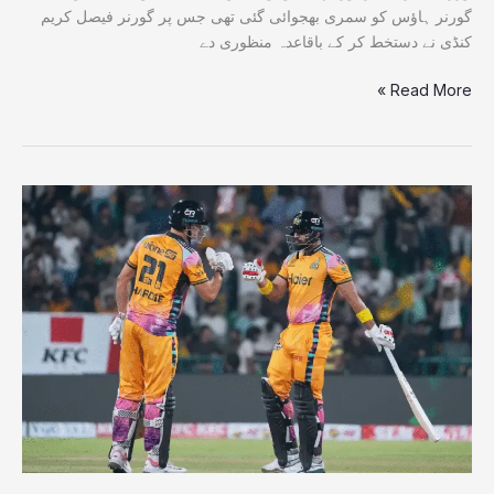
گورنر ہاؤس کو سمری بھجوائی گئی تھی جس پر گورنر فیصل کریم
کنڈی نے دستخط کر کے باقاعدہ منظوری دے
Read More »
پشاور
زلمی
نے
دوسری
بار
پی
ایس
ایل
کا
ٹائٹل
جیت
لیا