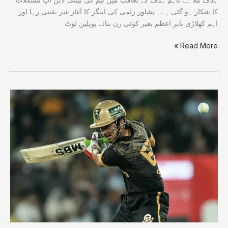
کا شکار ہو گئی ہے۔ پشاور زلمی کی اننگز کا آغاز غیر یقینی رہا اور
اہم کھلاڑی بابر اعظم بغیر کوئی رن بنائے پویلین لوٹ
Read More »
پی
ایس
ایل
فائنل
معرکہ،
حیدرآباد
کنگز
مین
کے
7
بلے
باز