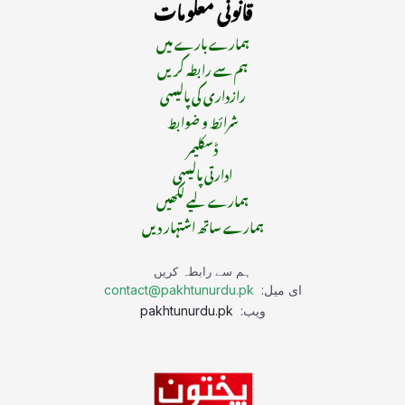
قانونی معلومات
ہمارے بارے میں
ہم سے رابطہ کریں
رازداری کی پالیسی
شرائط و ضوابط
ڈسکلیمر
ادارتی پالیسی
ہمارے لیے لکھیں
ہمارے ساتھ اشتہار دیں
ہم سے رابطہ کریں
ای میل:
contact@pakhtunurdu.pk
ویب:
pakhtunurdu.pk