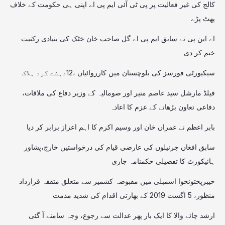
کالج کی غیر فعالیت پر پی ٹی آئی ایم پی اے اپنی ہی حکومت کے خلاف
پھٹ پڑے
اے این پی نے سابق ایم پی اے گل صاحب خان خٹک کی بنیادی رکنیت
ختم کر دی
سیکیورٹی فورسز کی بلوچستان میں کارروائیاں ،12دہشت گرد ہلاک
فیلڈ مارشل سید عاصم منیر اور صومالیہ کے وزیر دفاع کی ملاقات،
دفاعی تعاون بڑھانے کے عزم کا اعادہ
بابر اعظم نے عمران خان اور وسیم اکرم کا اہم اعزاز برابر کر دیا
سابق افغان جرنیلوں کی عارضی قیام کی درخواستیں خارج،پشاور
ہائیکورٹ کا تفصیلی حکمنامہ جاری
خیبرپختونخوا اسمبلی میں مقبوضہ کشمیر سے متعلق متفقہ قرارداد
منظور، 5 اگست 2019 کے بھارتی اقدام کی شدید مذمت
ارشد چائے والا کا ایک بار پھر عدالت سے رجوع، وجہ سامنے آ گئی