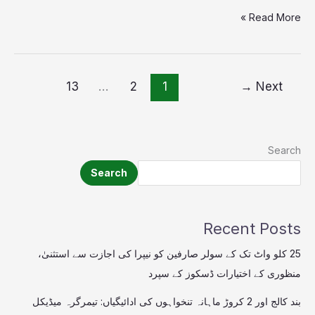
Read More »
13
…
2
1
→
Next
Search
Search
Recent Posts
25 کلو واٹ تک کے سولر صارفین کو نیپرا کی اجازت سے استثنیٰ،
منظوری کے اختیارات ڈسکوز کے سپرد
بند کالج اور 2 کروڑ ماہانہ تنخواہوں کی ادائیگیاں: تیمرگرہ میڈیکل