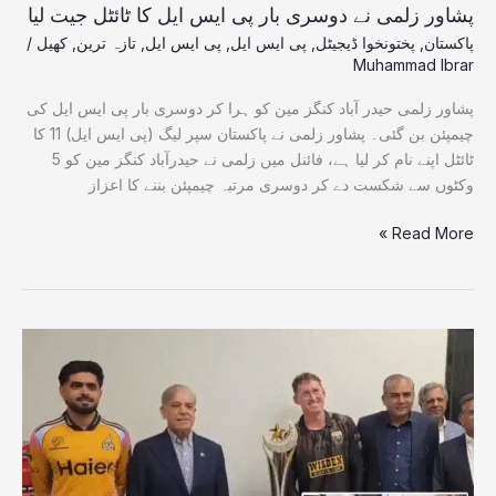
پشاور زلمی نے دوسری بار پی ایس ایل کا ٹائٹل جیت لیا
پاکستان
,
پختونخوا ڈیجیٹل
,
پی ایس ایل
,
پی ایس ایل
,
تازہ ترین
,
کھیل
/
Muhammad Ibrar
پشاور زلمی حیدر آباد کنگز مین کو ہرا کر دوسری بار پی ایس ایل کی
چیمپئن بن گئی۔ پشاور زلمی نے پاکستان سپر لیگ (پی ایس ایل) 11 کا
ٹائٹل اپنے نام کر لیا ہے، فائنل میں زلمی نے حیدرآباد کنگز مین کو 5
وکٹوں سے شکست دے کر دوسری مرتبہ چیمپئن بننے کا اعزاز
Read More »
وزیر
اعظم
شہباز
شریف
پی
ایس
ایل