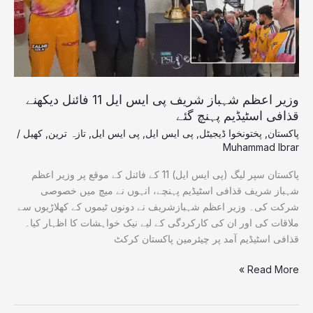
11
فائنل
دیکھنے
قذافی
اسٹیڈیم
پہنچ
وزیر اعظم شہباز شریف پی ایس ایل 11 فائنل دیکھنے
گئے
قذافی اسٹیڈیم پہنچ گئے
پاکستان
,
پختونخوا ڈیجیٹل
,
پی ایس ایل
,
پی ایس ایل
,
تازہ ترین
,
کھیل
/
Muhammad Ibrar
پاکستان سپر لیگ (پی ایس ایل) 11 کے فائنل کے موقع پر وزیر اعظم
شہباز شریف قذافی اسٹیڈیم پہنچے، انہوں نے میچ میں خصوصی
شرکت کی۔ وزیر اعظم شہبازشریف نے دونوں ٹیموں کے کھلاڑیوں سے
ملاقات کی اور ان کی کارکردگی کے لیے نیک خواہشات کا اظہار کیا۔
قذافی اسٹیڈیم آمد پر چیئرمین پاکستان کرکٹ
Read More »