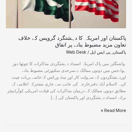
خلاف
تعاون
مزید
مضبوط
بنانے
پر
پاکستان اور امریکہ کا دہشتگرد گروپس کے خلاف
اتفاق
تعاون مزید مضبوط بنانے پر اتفاق
پاکستان
,
پی ایس ایل
/
Web Desk
واشنگٹن میں پاک امریکہ انسداد دہشتگردی مذاکرات کا چوتھا دور
ہوا،جس میں دونوں ممالک نےسرحدی سکیورٹی مضبوط بنانے
اوردہشتگردوں کے سہولت کار اور نیٹ ورکس کےخاتمے پربات چیت
کی۔ ااسلام آباد: دفترخارجہ کی جانب سے جاری مشترکہ اعلامیے کے
مطابق دونوں ممالک کے درمیان مذاکرات کی قیادت امریکی کوآرڈینیٹر
برائے انسداد دہشتگردی اور پاکستان کی […]
Read More »