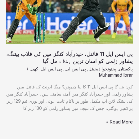
حیدرآباد
کنگز
مین
کی
فلاپ
بیٹنگ،
پشاور
زلمی
پی ایس ایل 11 فائنل، حیدرآباد کنگز مین کی فلاپ بیٹنگ،
کو
پشاور زلمی کو آسان ترین ہدف مل گیا
آسان
پاکستان
,
پختونخوا ڈیجیٹل
,
پی ایس ایل
,
پی ایس ایل
,
کھیل
/
ترین
Muhammad Ibrar
ہدف
کون بنے گا پی ایس ایل 11 کا نیا چیمپئن؟ میگا ایونٹ کے فائنل میں
مل
پشاور زلمی اور حیدرآباد کنگز مین آمنے سامنے ہیں۔ حیدرآباد کنگز مین
گیا
کی بیٹنگ لائن اپ مکمل طور پر ناکام ثابت ہوئی اور پوری ٹیم 129 رنز
پر ڈھیر ہوگئی، جس کے نتیجے میں پشاور زلمی کو 130 رنز کا
Read More »