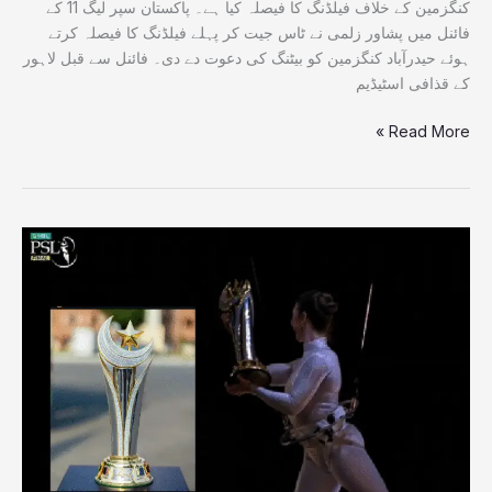
کنگزمین کے خلاف فیلڈنگ کا فیصلہ کیا ہے۔ پاکستان سپر لیگ 11 کے
دعوت
فائنل میں پشاور زلمی نے ٹاس جیت کر پہلے فیلڈنگ کا فیصلہ کرتے
دے
ہوئے حیدرآباد کنگزمین کو بیٹنگ کی دعوت دے دی۔ فائنل سے قبل لاہور
دی
کے قذافی اسٹیڈیم
Read More »
پی
ایس
ایل
11
کے
فائنل
کی
رنگا
رنگ
اختتامی
تقریب،