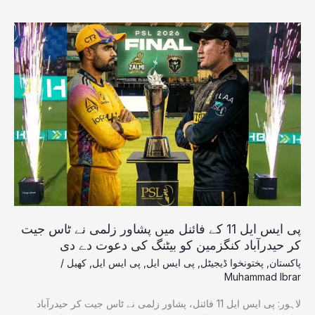
پی
ایس
ایل
11
کے
فائنل
میں
پشاور
زلمی
نے
ٹاس
جیت
کر
پی ایس ایل 11 کے فائنل میں پشاور زلمی نے ٹاس جیت
حیدرآباد
کر حیدرآباد کنگزمین کو بیٹنگ کی دعوت دے دی
کنگزمین
پاکستان
,
پختونخوا ڈیجیٹل
,
پی ایس ایل
,
پی ایس ایل
,
کھیل
/
کو
Muhammad Ibrar
بیٹنگ
لاہور: پی ایس ایل 11 فائنل، پشاور زلمی نے ٹاس جیت کر حیدرآباد
کی