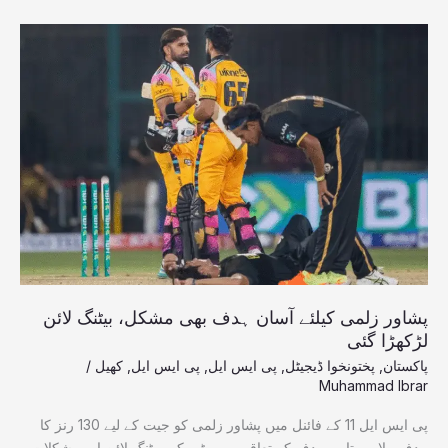
پشاور
زلمی
کیلئے
آسان
ہدف
بھی
مشکل،
بیٹنگ
لائن
لڑکھڑا
گئی
پشاور زلمی کیلئے آسان ہدف بھی مشکل، بیٹنگ لائن
لڑکھڑا گئی
پاکستان
,
پختونخوا ڈیجیٹل
,
پی ایس ایل
,
پی ایس ایل
,
کھیل
/
Muhammad Ibrar
پی ایس ایل 11 کے فائنل میں پشاور زلمی کو جیت کے لیے 130 رنز کا
ہدف ملا ہے تاہم ہدف کے تعاقب میں ٹیم کی بیٹنگ لائن اپ مشکلات