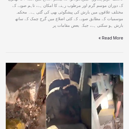
کے دوران موسم گرم اور مرطوب رہنے کا امکان ہے، تاہم صوبے کے
مختلف علاقوں میں بارش کی پیشگوئی بھی کی گئی ہے۔ محکمہ
موسمیات کے مطابق صوبے کے کئی اضلاع میں گرج چمک کے ساتھ
بارش ہو سکتی ہے، جبکہ بعض مقامات پر
Read More »
مرمت
کے
بعد
بھی
فقیرآباد
فلائی
اوور
محفوظ
نہ
رہ