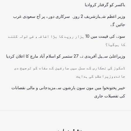
باکسر کو گرفتار کروادیا
وزیر اعظم شہبازشریف 2 روزہ سرکاری دورے پر آج سعودی عرب
جائیں گے
سونے کی قیمت میں 10 ہزار روپے کا بڑا اضافہ، فی تولہ کتنے
کا ہوگیا؟
وزیراعلیٰ سہیل آفریدی نے 27 ستمبر کو اسلام آباد مارچ کا اعلان کردیا
ڈسکوز کی نجکاری کے عمل میں صارفین کے مفاد کو ترجیح دی
جائے،وزیراعظم کی ہدایت
خیبر پختونخوا میں مون سون بارشوں سےمزیدجانی و مالی نقصانات
کی تفصیلات جاری