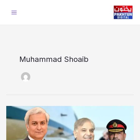
Ski
t
conten
Muhammad Shoaib
وزیراعظم
کا
اہم
دورۂ
سعودی