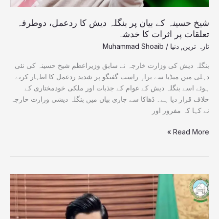
پر
اثرات
شیخ حسینہ کے بیان پر بنگلہ دیش کا ردعمل، دوطرفہ
کا
تعلقات پر اثرات کا خدشہ
خدشہ
تازہ ترین
,
دنیا
/
Muhammad Shoaib
بنگلہ دیش کی وزارت خارجہ نے سابق وزیراعظم شیخ حسینہ کی نئی
دہلی میں میڈیا سے براہِ راست گفتگو پر شدید ردعمل کا اظہار کرتے
ہوئے اسے بنگلہ دیش کے عوام کے جذبات اور ملکی خودمختاری کے
خلاف قرار دیا ہے۔ ڈھاکا سے جاری بیان میں بنگلہ دیشی وزارت خارجہ
نے کہا کہ مفرور اور
Read More »
27
ستمبر
کو
اسلام