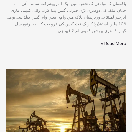
فریم
پاکستان کے توانائی کے شعبے میں ایک اہم پیشرفت سامنے آئی ہے،
ورک
جہاں ملک کی دوسری بڑی قدرتی گیس پیدا کرنے والی کمپنی ماری
پر
انرجیز لمیٹڈ نے وزیرستان بلاک میں واقع اسپن وام گیس فیلڈ سے یومیہ
دستخط
17.5 ملین اسٹینڈرڈ کیوبک فٹ گیس کی فروخت کے لیے یونیورسل
گیس ڈسٹری بیوشن کمپنی لمیٹڈ (یو جی
Read More »
عالمی
منڈی
میں
تیل
کی
قیمتوں
میں
معمولی
کمی