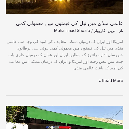
عالمی منڈی میں تیل کی قیمتوں میں معمولی کمی
تازہ ترین
,
کاروبار
/
Muhammad Shoaib
امریکا اور ایران کے درمیان ممکنہ معاہدے کی امید کی وجہ سے عالمی
منڈی میں تیل کی قیمتوں میں معمولی کمی ہوئی ہے۔ برطانوی
خبررساں ادارے رائٹرز کے مطابق ایران اور عمان کے درمیان جاری بات
چیت میں پیش رفت اور امریکا و ایران کے درمیان ممکنہ امن معاہدے
کی امید کے باعث عالمی منڈی
Read More »
لکی
مروت:
گھریلو
تنازع