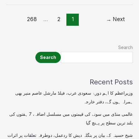
268
…
2
1
→
Next
Search
Search
Recent Posts
وزیراعظم کا اہم دورۂ سعودی عرب، فیلڈ مارشل عاصم منیر بھی
ہمراہ ہوں گے، دفتر خارجہ
عالمی منڈی میں سونے کی قیمتوں میں مسلسل اضافہ، 7 ہفتوں کی
بلند ترین سطح پر پہنچ گیا
شیخ حسینہ کے بیان پر بنگلہ دیش کا ردعمل، دوطرفہ تعلقات پر اثرات