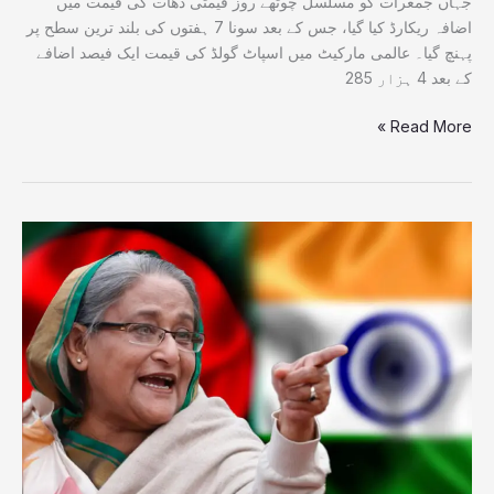
جہاں جمعرات کو مسلسل چوتھے روز قیمتی دھات کی قیمت میں
اضافہ ریکارڈ کیا گیا، جس کے بعد سونا 7 ہفتوں کی بلند ترین سطح پر
پہنچ گیا۔ عالمی مارکیٹ میں اسپاٹ گولڈ کی قیمت ایک فیصد اضافے
کے بعد 4 ہزار 285
Read More »
شیخ
حسینہ
کے
بیان
پر
بنگلہ
دیش
کا
ردعمل،
دوطرفہ
تعلقات