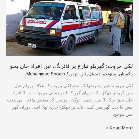
پر
فائرنگ،
تین
افراد
جاں
بحق
لکی مروت: گھریلو تنازع پر فائرنگ، تین افراد جاں بحق
پاکستان
,
پختونخوا ڈیجیٹل
,
تازہ ترین
/
Muhammad Shoaib
لکی مروت: خیبر پختونخوا کے ضلع لکی مروت کے علاقے بہرام خیل
میں گھریلو جھگڑے کے دوران گھر کے اندر دستی بم پھٹنے سے 3 افراد
جاں بحق جبکہ 3 بچے زخمی ہوگئے۔ پولیس کے مطابق واقعہ اس وقت
پیش آیا جب گھر میں کسی بات پر جھگڑا جاری تھا، اسی دوران گھر
میں موجود
Read More »