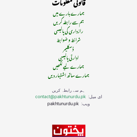
قانونی معلومات
ہمارے بارے میں
ہم سے رابطہ کریں
رازداری کی پالیسی
شرائط و ضوابط
ڈسکلیمر
ادارتی پالیسی
ہمارے لیے لکھیں
ہمارے ساتھ اشتہار دیں
ہم سے رابطہ کریں
ای میل:
contact@pakhtunurdu.pk
ویب:
pakhtunurdu.pk