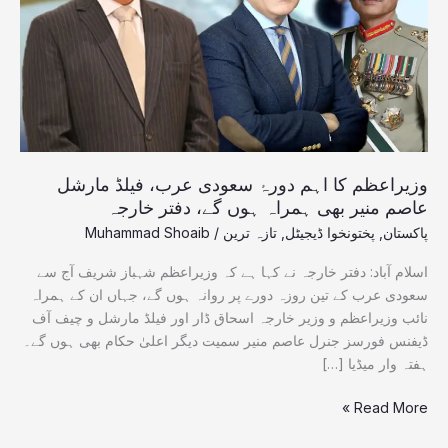
عرب،
فیلڈ
مارشل
عاصم
منیر
بھی
ہمراہ
ہوں
وزیراعظم کا اہم دورۂ سعودی عرب، فیلڈ مارشل
گے،
عاصم منیر بھی ہمراہ ہوں گے، دفتر خارجہ
دفتر
پاکستان
,
پختونخوا ڈیجیٹل
,
تازہ ترین
/
Muhammad Shoaib
خارجہ
اسلام آباد: دفتر خارجہ نے کہا ہے کہ وزیراعظم شہباز شریف آج سے
سعودی عرب کے تین روزہ دورے پر روانہ ہوں گے، جہاں ان کے ہمراہ
نائب وزیراعظم و وزیر خارجہ اسحاق ڈار اور فیلڈ مارشل و چیف آف
ڈیفنس فورسز جنرل عاصم منیر سمیت دیگر اعلیٰ حکام بھی ہوں گے۔
ہفتہ وار میڈیا […]
Read More »