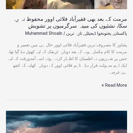
سکا،
نشئیوں
کی
مرمت کے بعد بھی فقیرآباد فلائی اوور محفوظ نہ رہ
مبینہ
سکا، نشئیوں کی مبینہ سرگرمیوں پر تشویش
سرگرمیوں
پاکستان
,
پختونخوا ڈیجیٹل
,
تازہ ترین
/
Muhammad Shoaib
پر
تشویش
پشاور کا مصروف ترین فقیرآباد فلائی اوور حال ہی میں تعمیر و
مرمت کا کام مکمل ہونے کے بعد دوبارہ ٹریفک کے لیے کھول دیا گیا تھا،
جس پر شہریوں نے اطمینان کا اظہار کرتے ہوئے اسے آمدورفت کے لیے
ایک اہم سہولت قرار دیا۔ تاہم فلائی اوور کے دوبارہ کھلنے کے کچھ
ہی عرصے
Read More »
جھارکھنڈ
میں
آسمانی