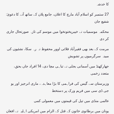
کا خدشہ
27 ستمبر کو اسلام آباد مارچ کا اعلان، جامع پلان کے ساتھ آنے کا دعویٰ:
شفیع جان
محکمہ موسمیات نے خیبرپختونخوا میں موسم کی تازہ صورتحال جاری
کر دی
مرمت کے بعد بھی فقیرآباد فلائی اوور محفوظ نہ رہ سکا، نشئیوں کی
مبینہ سرگرمیوں پر تشویش
جھارکھنڈ میں آسمانی بجلی نے تباہی مچا دی، 14 افراد جاں بحق،
متعدد زخمی
وزیرستان سے گیس کی فراہمی کا بڑا معاہدہ، ماری انرجیز اور یو
جی ڈی سی میں فریم ورک پر دستخط
عالمی منڈی میں تیل کی قیمتوں میں معمولی کمی
یونان میں برطانوی خاتون کے قتل کے الزام میں امریکی اہلیہ نے افغان