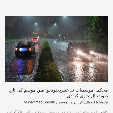
محکمہ
موسمیات
نے
خیبرپختونخوا
میں
موسم
کی
تازہ
صورتحال
جاری
کر
دی
محکمہ موسمیات نے خیبرپختونخوا میں موسم کی تازہ
صورتحال جاری کر دی
پختونخوا ڈیجیٹل
,
تازہ ترین
,
موسم
/
Muhammad Shoaib
کاشف عزیز پشاور: خیبرپختونخوا کے بیشتر اضلاع میں آئندہ 24 گھنٹوں