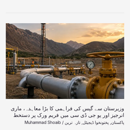
وزیرستان
سے
گیس
کی
فراہمی
کا
بڑا
معاہدہ،
ماری
انرجیز
اور
یو
جی
وزیرستان سے گیس کی فراہمی کا بڑا معاہدہ، ماری
ڈی
انرجیز اور یو جی ڈی سی میں فریم ورک پر دستخط
سی
پاکستان
,
پختونخوا ڈیجیٹل
,
تازہ ترین
/
Muhammad Shoaib
میں